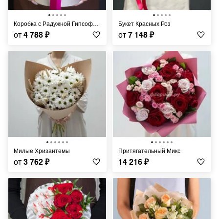
Коробка с Радужной Гипсофилой
Букет Красных Роз
от
4 788
₽
от
7 148
₽
Милые Хризантемы
Притягательный Микс
от
3 762
₽
14 216
₽