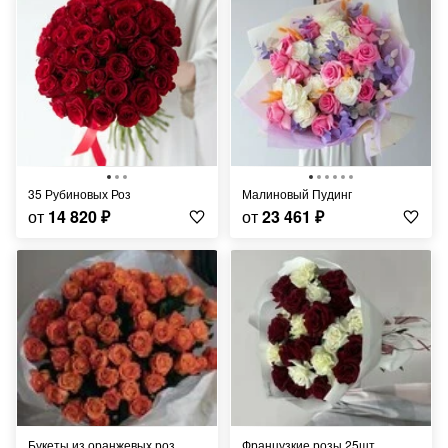
35 Рубиновых Роз
Малиновый Пудинг
от
14 820
₽
от
23 461
₽
букеты из оранжевых роз
французкие розы 25шт