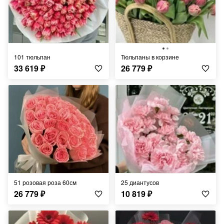
101 тюльпан
тюльпаны в корзине
33 619
₽
26 779
₽
51 розовая роза 60см
25 диантусов
26 779
₽
10 819
₽