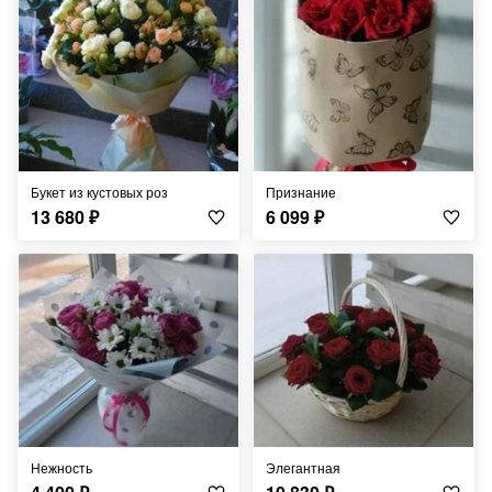
Букет из кустовых роз
Признание
13 680
₽
6 099
₽
Нежность
Элегантная