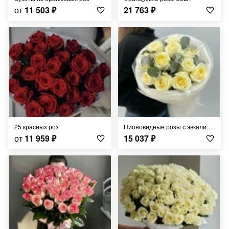
от
11 503
₽
21 763
₽
25 красных роз
пионовидные розы с эвкалиптом
от
11 959
₽
15 037
₽