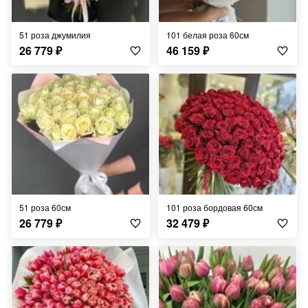
51 роза джумилия
101 белая роза 60см
26 779
₽
46 159
₽
51 роза 60см
101 роза бордовая 60см
26 779
₽
32 479
₽