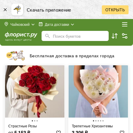
Скачать приложение
ОТКРЫТЬ
Чайковский
Дата доставки
Поиск букетов
Принимаем к оплате банковские карты любых
стран
Страстные Розы
Трепетные Хризантемы
от
5 153
₽
3 306
₽