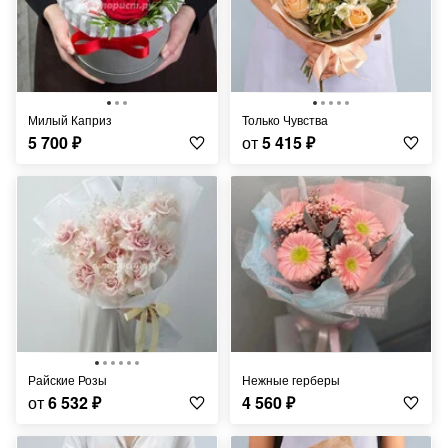
Милый Каприз
Только Чувства
5 700
₽
от
5 415
₽
Райские Розы
Нежные герберы
от
6 532
₽
4 560
₽