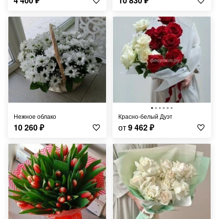
4 400
₽
10 830
₽
Нежное облако
Красно-белый Дуэт
10 260
₽
от
9 462
₽