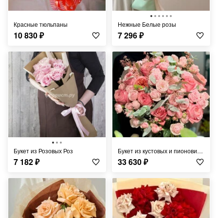
Красные тюльпаны
Нежные Белые розы
10 830
₽
7 296
₽
Букет из Розовых Роз
Букет из кустовых и пионовидных роз
7 182
₽
33 630
₽