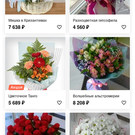
Мишка в Хризантемах
Разноцветная гипсофила
7 638
₽
4 560
₽
Акция
Цветочное Танго
Волшебные альстромерии
5 689
₽
8 208
₽