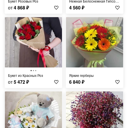
Букет Розовых Роз
Нежная Белоснежная Гипсофила
от
4 868
₽
4 560
₽
Букет из Красных Роз
Яркие герберы
от
5 472
₽
6 840
₽