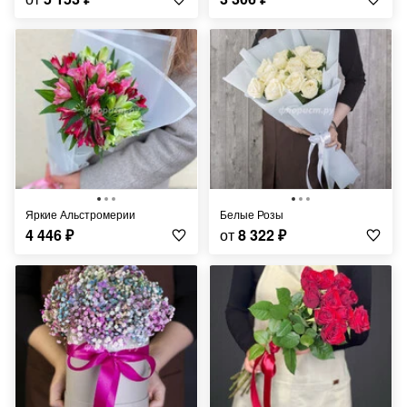
Яркие Альстромерии
Белые Розы
4 446
₽
от
8 322
₽