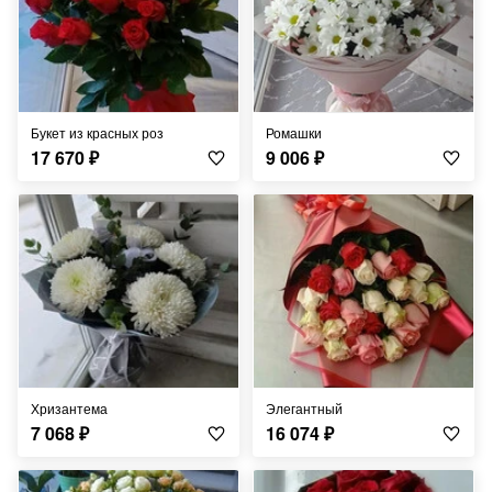
Букет из красных роз
Ромашки
17 670
₽
9 006
₽
Хризантема
Элегантный
7 068
₽
16 074
₽