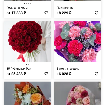
Розы а-ля Крем
Притяжение
от
17 383
₽
18 229
₽
35 Рубиновых Роз
Букет из гвоздик
от
25 486
₽
16 028
₽