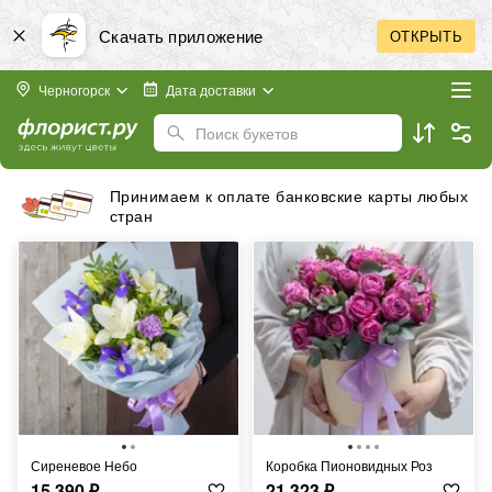
Скачать приложение
ОТКРЫТЬ
Черногорск
Дата доставки
Поиск букетов
Принимаем к оплате банковские карты любых
стран
Сиреневое Небо
Коробка Пионовидных Роз
15 390
₽
21 323
₽