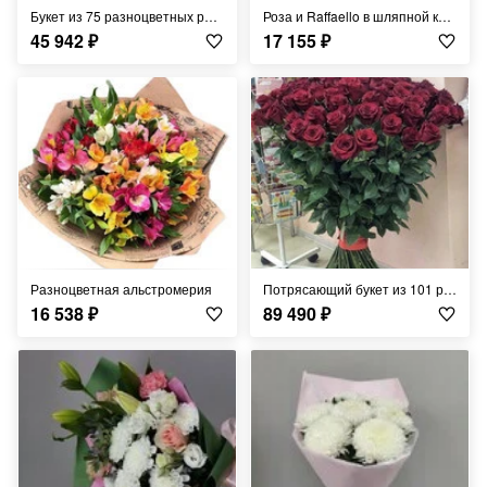
Букет из 75 разноцветных роз 60 см
Роза и Raffaello в шляпной коробке
45 942
₽
17 155
₽
Разноцветная альстромерия
Потрясающий букет из 101 розы 100 см
16 538
₽
89 490
₽