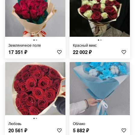
земляничное поле
красный микс
17 351
₽
22 002
₽
любовь
Облако
20 561
₽
5 882
₽