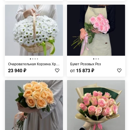
Очаровательная Корзина Хризантем
Букет Розовых Роз
23 940
₽
от
15 873
₽