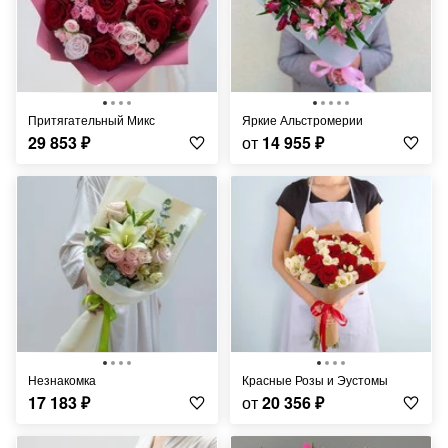
Притягательный Микс
Яркие Альстромерии
29 853
₽
от
14 955
₽
Незнакомка
Красные Розы и Эустомы
17 183
₽
от
20 356
₽