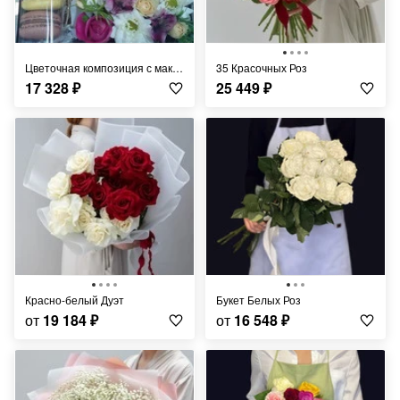
Цветочная композиция с макарунами
35 Красочных Роз
17 328
₽
25 449
₽
Красно-белый Дуэт
Букет Белых Роз
от
19 184
₽
от
16 548
₽