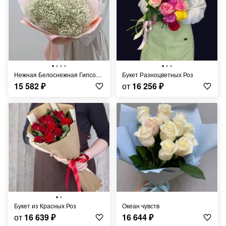
Нежная Белоснежная Гипсофила
Букет Разноцветных Роз
15 582
₽
от
16 256
₽
Букет из Красных Роз
Океан чувств
от
16 639
₽
16 644
₽