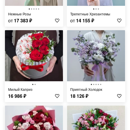
Нежные Розы
Трепетные Хризантемы
от
17 383
₽
от
14 155
₽
Милый Каприз
Приятный Холодок
16 986
₽
18 126
₽