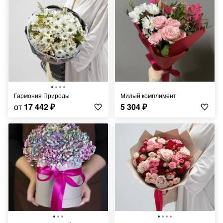
Гармония Природы
Милый комплимент
от
17 442
₽
5 304
₽