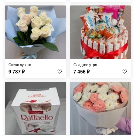
Океан чувств
Сладкое утро
9 787
₽
7 456
₽