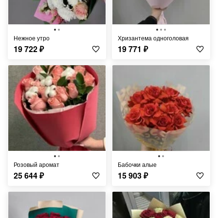
нежное утро
хризантема одноголовая
19 722
₽
19 771
₽
розовый аромат
бабочки алые
25 644
₽
15 903
₽