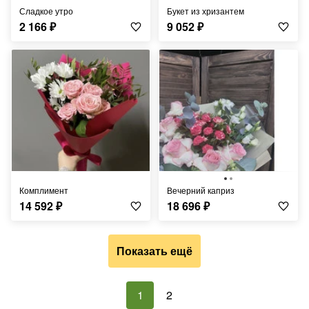
Сладкое утро
Букет из хризантем
2 166
₽
9 052
₽
Комплимент
Вечерний каприз
14 592
₽
18 696
₽
Показать ещё
1
2