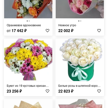
оранжевое вдохновение
нежное утро
от
17 442
₽
22 002
₽
Букет из 19 кустовых хризантем
Белые розы в шляпной коробке
23 256
₽
22 823
₽