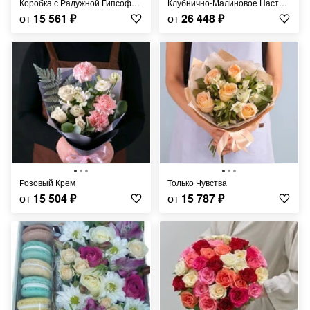
Коробка с Радужной Гипсофилой
Клубнично-Малиновое Настроение
от
15 561
₽
от
26 448
₽
Розовый Крем
Только Чувства
от
15 504
₽
от
15 787
₽