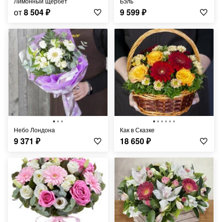
Лимонный Щербет
Бэль
от
8 504
₽
9 599
₽
Небо Лондона
Как в Сказке
9 371
₽
18 650
₽