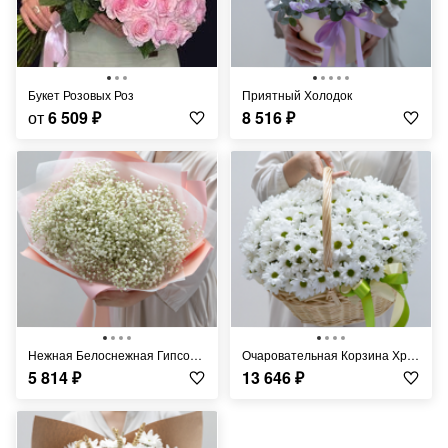
Букет Розовых Роз
Приятный Холодок
от
6 509
₽
8 516
₽
Нежная Белоснежная Гипсофила
Очаровательная Корзина Хризантем
5 814
₽
13 646
₽