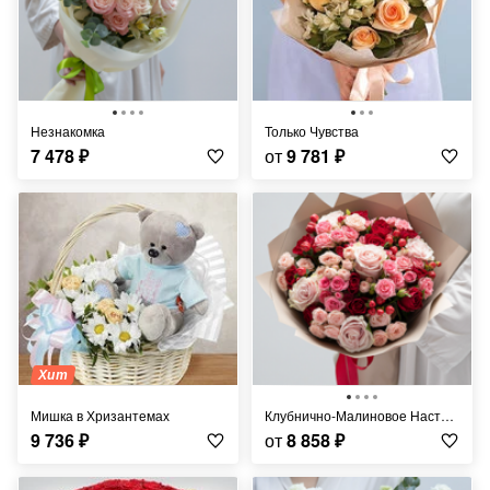
Незнакомка
Только Чувства
7 478
₽
от
9 781
₽
Хит
Мишка в Хризантемах
Клубнично-Малиновое Настроение
9 736
₽
от
8 858
₽