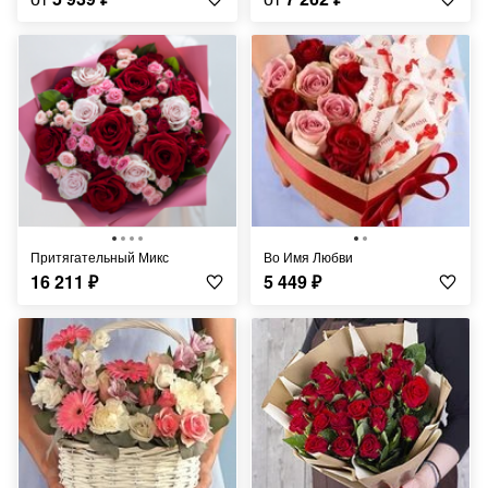
Притягательный Микс
Во Имя Любви
16 211
₽
5 449
₽