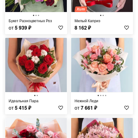
Хит
Букет Разноцветных Роз
Милый Каприз
от
5 939
₽
8 162
₽
Идеальная Пара
Нежной Леди
от
5 415
₽
от
7 661
₽