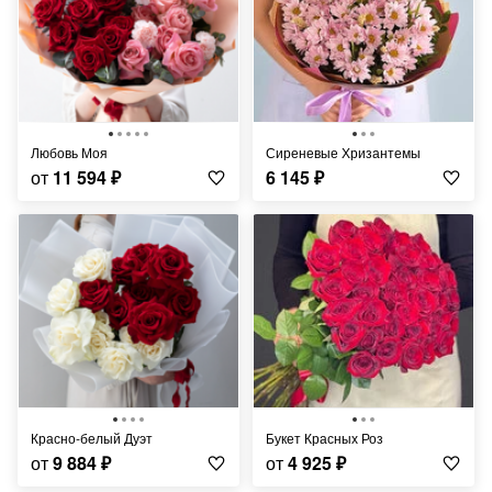
Любовь Моя
Сиреневые Хризантемы
от
11 594
₽
6 145
₽
Красно-белый Дуэт
Букет Красных Роз
от
9 884
₽
от
4 925
₽