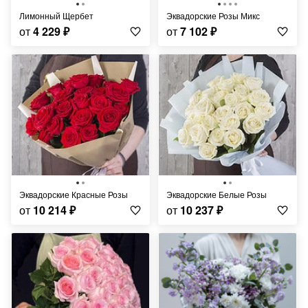
Лимонный Щербет
Эквадорские Розы Микс
от
4 229
₽
от
7 102
₽
Эквадорские Красные Розы
Эквадорские Белые Розы
от
10 214
₽
от
10 237
₽