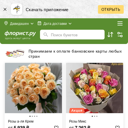
Скачать приложение
ОТКРЫТЬ
Давидашен
Дата доставки
Поиск букетов
Принимаем к оплате банковские карты любых
стран
Акция
Розы а-ля Крем
Розы Микс
от
5 939
₽
от
7 262
₽