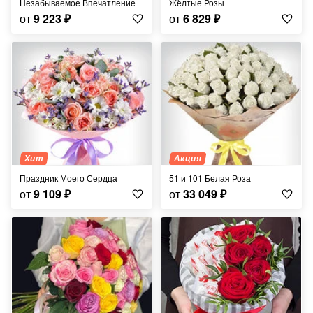
Незабываемое Впечатление
Жёлтые Розы
от
9 223
₽
от
6 829
₽
Хит
Акция
Праздник Моего Сердца
51 и 101 Белая Роза
от
9 109
₽
от
33 049
₽