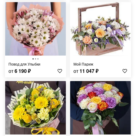
Повод для Улыбки
Мой Париж
от
6 190
₽
от
11 047
₽