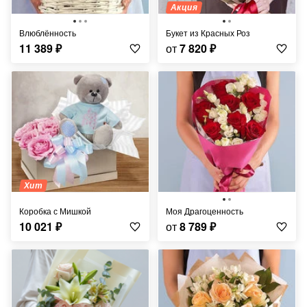
Акция
Влюблённость
Букет из Красных Роз
11 389
₽
от
7 820
₽
Хит
Коробка с Мишкой
Моя Драгоценность
10 021
₽
от
8 789
₽