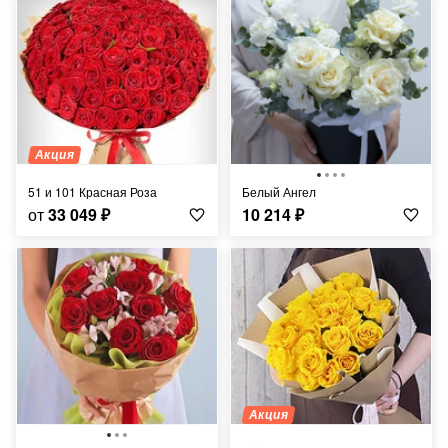
Акция
51 и 101 Красная Роза
Белый Ангел
от
33 049
₽
10 214
₽
Акция