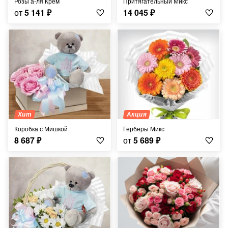
Розы а-ля Крем
Притягательный Микс
от
5 141
₽
14 045
₽
Хит
Акция
Коробка с Мишкой
Герберы Микс
8 687
₽
от
5 689
₽