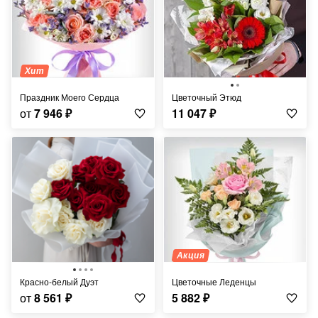
Хит
Праздник Моего Сердца
Цветочный Этюд
от
7 946
₽
11 047
₽
Акция
Красно-белый Дуэт
Цветочные Леденцы
от
8 561
₽
5 882
₽