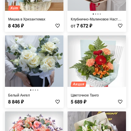
Хит
Мишка в Хризантемах
Клубнично-Малиновое Настроение
8 436
₽
от
7 672
₽
Акция
Белый Ангел
Цветочное Танго
8 846
₽
5 689
₽