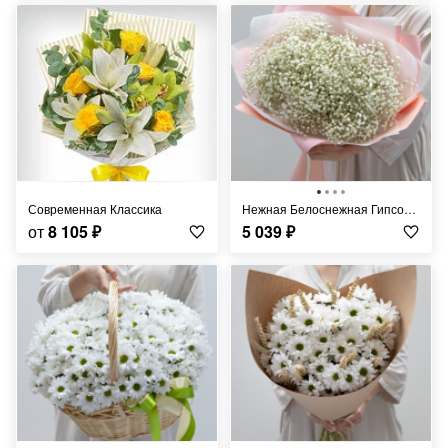
Современная Классика
Нежная Белоснежная Гипсофила
от
8 105
₽
5 039
₽