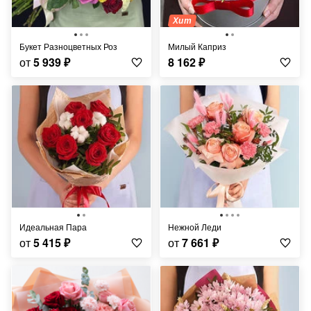
Хит
Букет Разноцветных Роз
Милый Каприз
от
5 939
₽
8 162
₽
Идеальная Пара
Нежной Леди
от
5 415
₽
от
7 661
₽