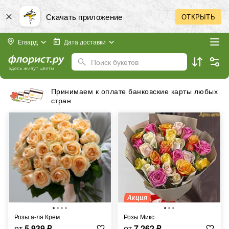
Скачать приложение
ОТКРЫТЬ
Егвард
Дата доставки
Поиск букетов
Принимаем к оплате банковские карты любых
стран
Акция
Розы а-ля Крем
Розы Микс
от
5 939
₽
от
7 262
₽