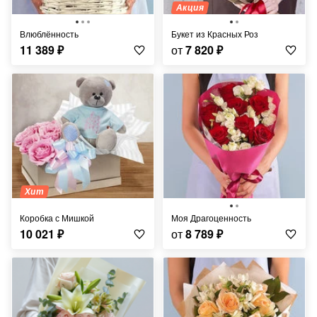
Акция
Влюблённость
Букет из Красных Роз
11 389
₽
от
7 820
₽
Хит
Коробка с Мишкой
Моя Драгоценность
10 021
₽
от
8 789
₽