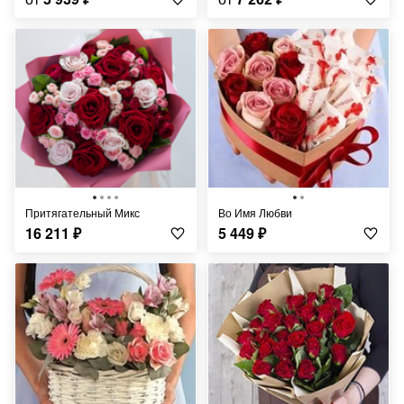
Притягательный Микс
Во Имя Любви
16 211
₽
5 449
₽