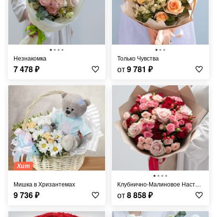
Незнакомка
Только Чувства
7 478
₽
от
9 781
₽
Хит
Мишка в Хризантемах
Клубнично-Малиновое Настроение
9 736
₽
от
8 858
₽