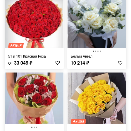
Акция
51 и 101 Красная Роза
Белый Ангел
от
33 049
₽
10 214
₽
Акция