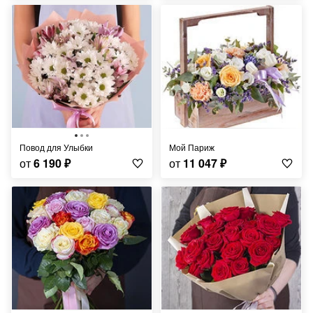
Повод для Улыбки
Мой Париж
от
6 190
₽
от
11 047
₽