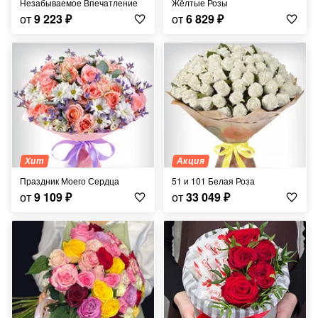
Незабываемое Впечатление
Жёлтые Розы
от
9 223
₽
от
6 829
₽
Хит
Акция
Праздник Моего Сердца
51 и 101 Белая Роза
от
9 109
₽
от
33 049
₽