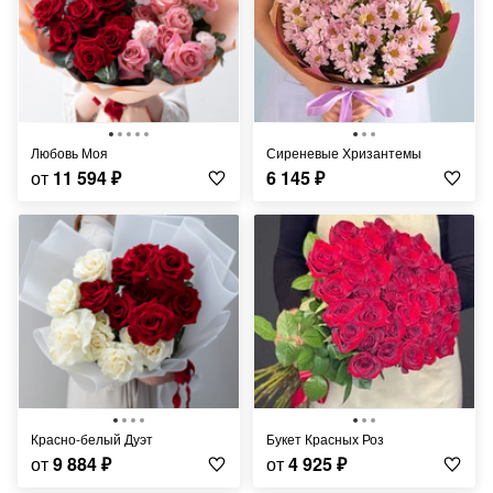
Любовь Моя
Сиреневые Хризантемы
от
11 594
₽
6 145
₽
Красно-белый Дуэт
Букет Красных Роз
от
9 884
₽
от
4 925
₽