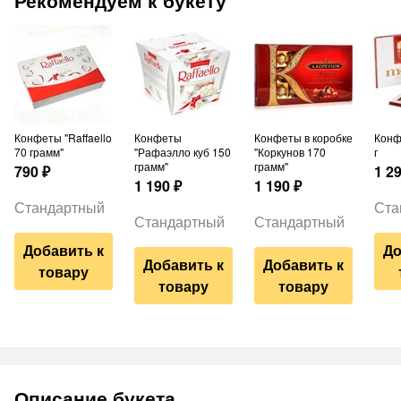
Рекомендуем к букету
Конфеты "Raffaello
Конфеты
Конфеты в коробке
Конфеты Merci 250
70 грамм"
"Рафаэлло куб 150
"Коркунов 170
г
грамм"
грамм"
790
₽
1 2
1 190
₽
1 190
₽
Стандартный
Ста
Стандартный
Стандартный
Добавить к
До
Добавить к
Добавить к
товару
товару
товару
Описание букета