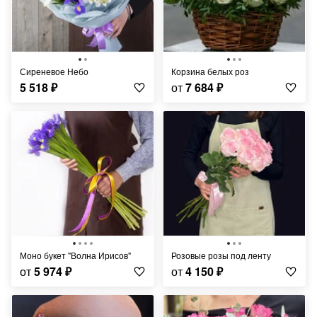
Сиреневое Небо
Корзина белых роз
5 518
₽
от
7 684
₽
Моно букет "Волна Ирисов"
Розовые розы под ленту
от
5 974
₽
от
4 150
₽