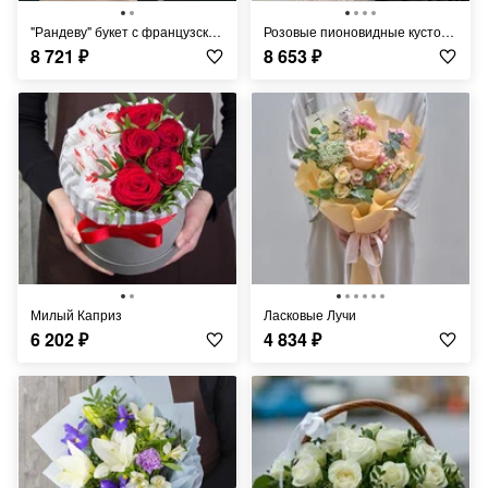
"Рандеву" букет с французскими розами
Розовые пионовидные кустовые розы с ароматной лавандой
8 721
₽
8 653
₽
Милый Каприз
Ласковые Лучи
6 202
₽
4 834
₽