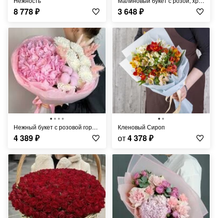
Нежность
Малиновый букет с розой, хризантемой и альстромерией
8 778
₽
3 648
₽
Нежный букет с розовой гортензией и белой хризантемой
Кленовый Сироп
4 389
₽
от
4 378
₽