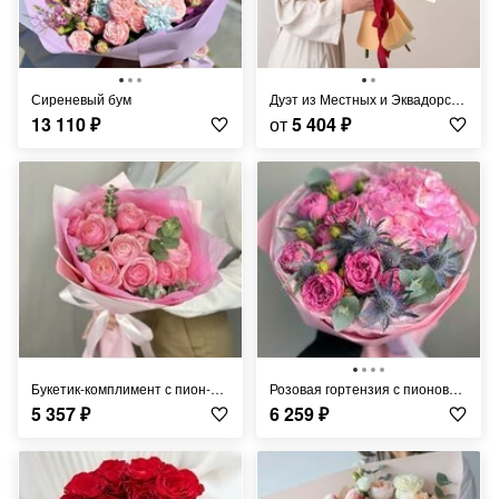
Сиреневый бум
Дуэт из Местных и Эквадорских роз
13 110
₽
от
5 404
₽
Букетик-комплимент с пион-розой
Розовая гортензия с пионовидной розой и синим чертополохом
5 357
₽
6 259
₽