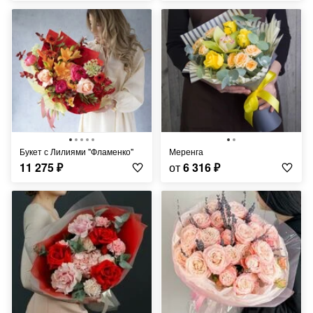
Букет с Лилиями "Фламенко"
Меренга
11 275
₽
от
6 316
₽