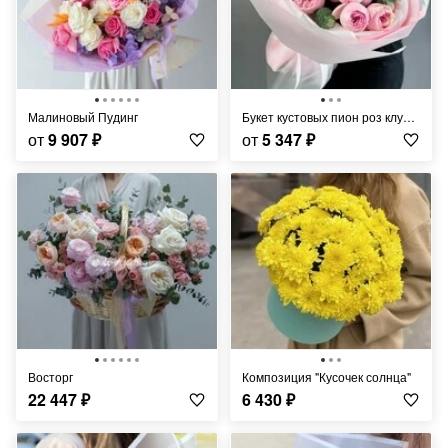
Малиновый Пудинг
Букет кустовых пион роз клубничный пломбир
от
9 907
₽
от
5 347
₽
Восторг
Композиция "Кусочек солнца"
22 447
₽
6 430
₽