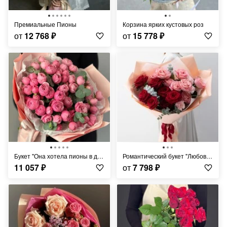
Премиальные Пионы
Корзина ярких кустовых роз
от
12 768
₽
от
15 778
₽
Букет "Она хотела пионы в декабре""
Романтический букет "Любовь Моя"
11 057
₽
от
7 798
₽