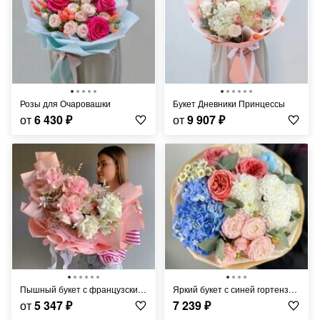
Розы для Очаровашки
Букет Дневники Принцессы
от
6 430
₽
от
9 907
₽
Пышный букет с французскими розами
Яркий букет с синей гортензией, пионовидными розами и хризантемой
от
5 347
₽
7 239
₽