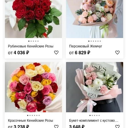
Рубиновые Кенийские Розы
Персиковый Жемчуг
от
4 036
₽
от
6 829
₽
Красочные Кенийские Розы
Букет-комплимент с кустовой розой и хризантемой
от
3 238
₽
3 648
₽