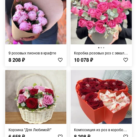
9 розовых пионов в крафте
Коробка розовых роз с эвкалиптом
8 208
₽
10 078
₽
Корзина "Для Любимой!"
Композиция из роз в коробочке сердце
6 658
₽
8 208
₽