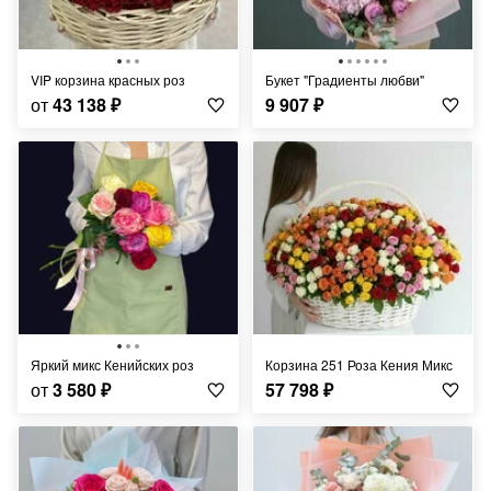
VIP корзина красных роз
Букет "Градиенты любви"
от
43 138
₽
9 907
₽
Яркий микс Кенийских роз
Корзина 251 Роза Кения Микс
от
3 580
₽
57 798
₽