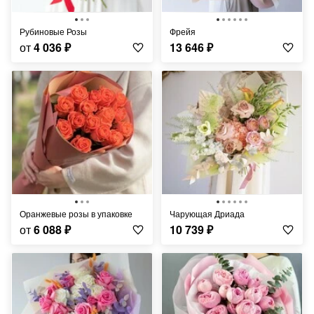
Рубиновые Розы
фрейя
от
4 036
₽
13 646
₽
Оранжевые розы в упаковке
Чарующая Дриада
от
6 088
₽
10 739
₽