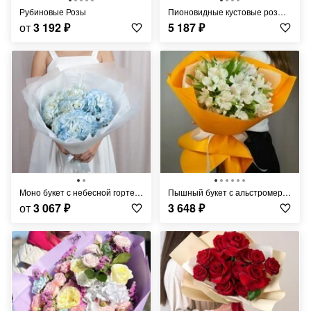
Рубиновые Розы
Пионовидные кустовые розы Бомбастик с ромашкой в стильной ткани в клеточку
от
3 192
₽
5 187
₽
Моно букет с небесной гортензией
Пышный букет с альстромерией
от
3 067
₽
3 648
₽