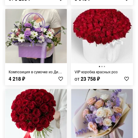
Композиция в сумочке из Диантуса и Хризантем
VIP коробка красных роз
4 218
₽
от
23 758
₽