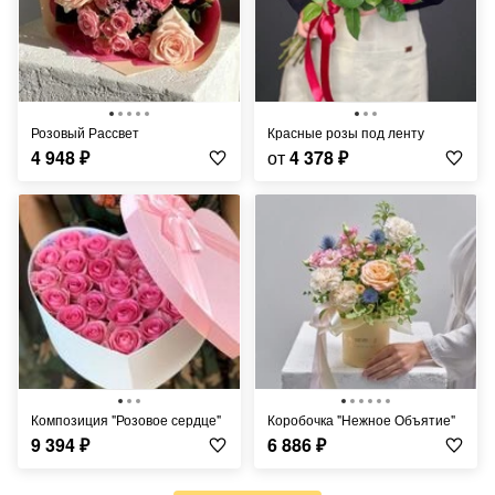
Розовый Рассвет
Красные розы под ленту
4 948
₽
от
4 378
₽
Композиция "Розовое сердце"
Коробочка "Нежное Объятие"
9 394
₽
6 886
₽