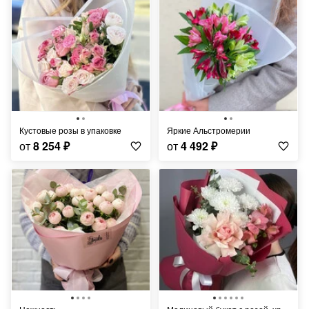
Кустовые розы в упаковке
Яркие Альстромерии
от
8 254
₽
от
4 492
₽