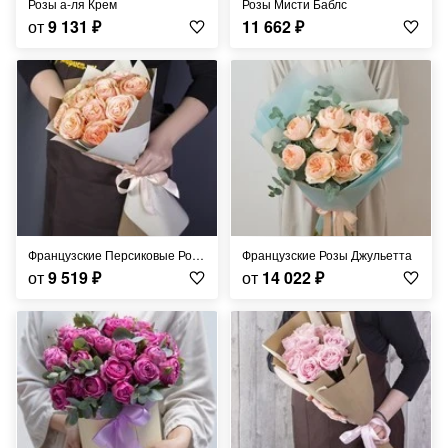
Розы а-ля Крем
Розы Мисти Баблс
от
9 131
₽
11 662
₽
Французские Персиковые Розы
Французские Розы Джульетта
от
9 519
₽
от
14 022
₽