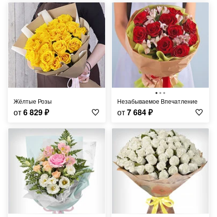
Жёлтые Розы
Незабываемое Впечатление
от
6 829
₽
от
7 684
₽