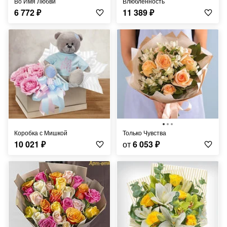
Во Имя Любви
Влюблённость
6 772
₽
11 389
₽
Коробка с Мишкой
Только Чувства
10 021
₽
от
6 053
₽