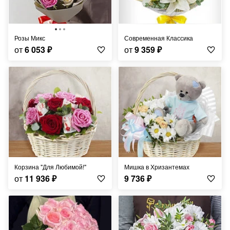
Розы Микс
Современная Классика
от
6 053
₽
от
9 359
₽
Корзина "Для Любимой!"
Мишка в Хризантемах
от
11 936
₽
9 736
₽