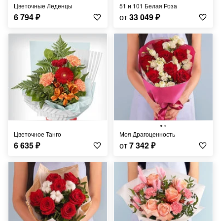
Цветочные Леденцы
51 и 101 Белая Роза
6 794
₽
от
33 049
₽
Цветочное Танго
Моя Драгоценность
6 635
₽
от
7 342
₽