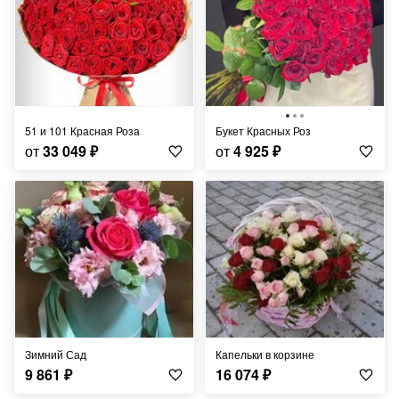
51 и 101 Красная Роза
Букет Красных Роз
от
33 049
₽
от
4 925
₽
Зимний Сад
Капельки в корзине
9 861
₽
16 074
₽