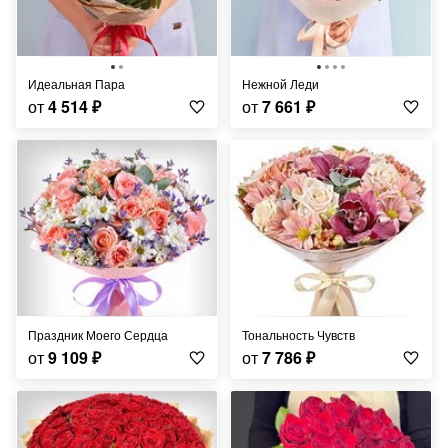
Идеальная Пара
Нежной Леди
от
4 514
₽
от
7 661
₽
Праздник Моего Сердца
Тональность Чувств
от
9 109
₽
от
7 786
₽