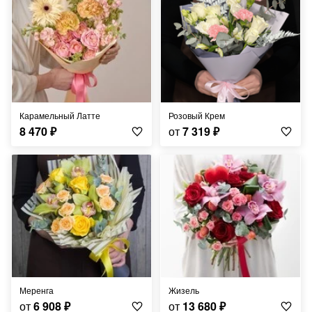
Карамельный Латте
Розовый Крем
8 470
₽
от
7 319
₽
Меренга
Жизель
от
6 908
₽
от
13 680
₽