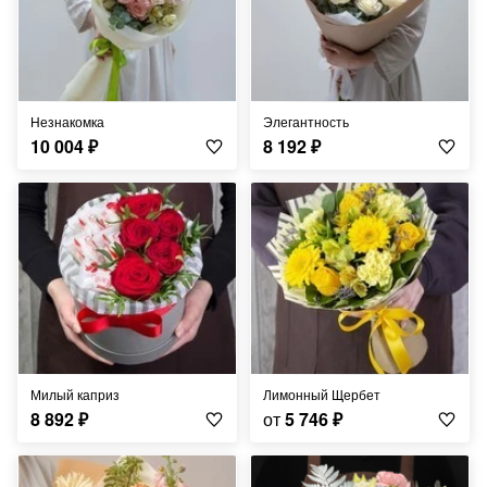
Незнакомка
Элегантность
10 004
₽
8 192
₽
Милый каприз
Лимонный Щербет
8 892
₽
от
5 746
₽