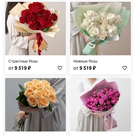
Страстные Розы
Нежные Розы
от
9 519
₽
от
9 519
₽