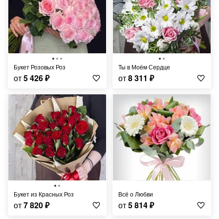
Букет Розовых Роз
Ты в Моём Сердце
от
5 426
₽
от
8 311
₽
Букет из Красных Роз
Всё о Любви
от
7 820
₽
от
5 814
₽