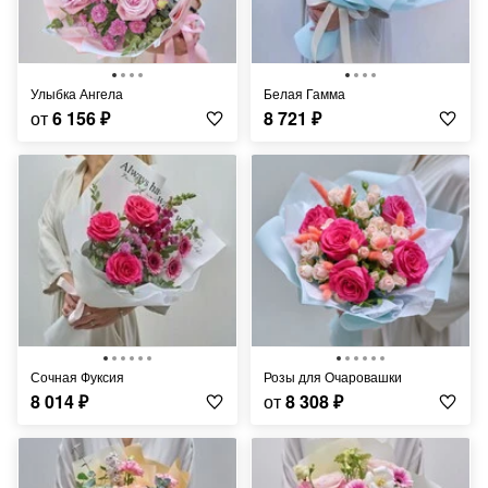
Улыбка Ангела
Белая Гамма
от
6 156
₽
8 721
₽
Сочная Фуксия
Розы для Очаровашки
8 014
₽
от
8 308
₽