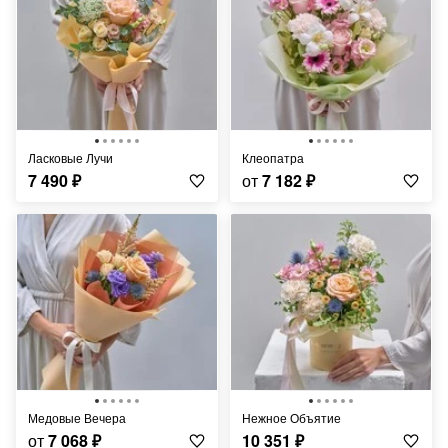
Ласковые Лучи
Клеопатра
7 490
₽
от
7 182
₽
Медовые Вечера
Нежное Объятие
от
7 068
₽
10 351
₽