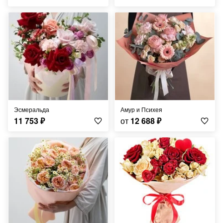
Эсмеральда
Амур и Психея
11 753
₽
от
12 688
₽