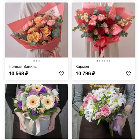
Пряная Ваниль
Кармен
10 568
₽
10 796
₽