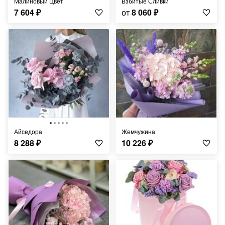
Малиновый Цвет
Взбитые Сливки
7 604
₽
от
8 060
₽
Айседора
Жемчужина
8 288
₽
10 226
₽