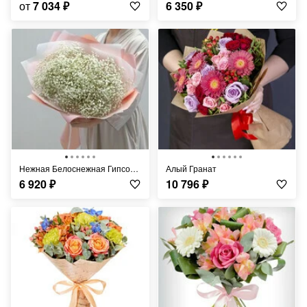
от
7 034
₽
6 350
₽
Нежная Белоснежная Гипсофила
Алый Гранат
6 920
₽
10 796
₽