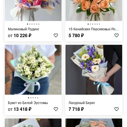
Малиновый Пудинг
15 Кенийских Персиковых Роз 40 см
от
10 226
₽
5 780
₽
Букет из Белой Эустомы
Лазурный Берег
от
13 418
₽
7 718
₽