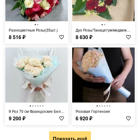
Разноцветные Розы(35шт.)
Дуо Розы/Танацетум/медвежонок
8 516
₽
8 630
₽
9 Роз 70 см Французские Белые
Розовая Гортензия
9 200
₽
6 920
₽
Показать ещё