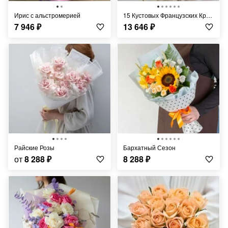
Ирис с альстромерией
15 Кустовых Французских Кремовых Роз 70 см
7 946
₽
13 646
₽
Райские Розы
Бархатный Сезон
от
8 288
₽
8 288
₽