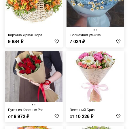
Корзина Яркая Пора
Солнечная улыбка
9 884
₽
7 034
₽
Букет из Красных Роз
Весенний Бриз
от
8 972
₽
от
10 226
₽