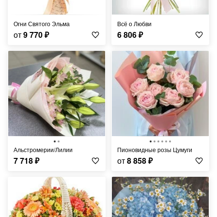
Огни Святого Эльма
Всё о Любви
от
9 770
₽
6 806
₽
Альстромерии/Лилии
Пионовидные розы Цумуги
7 718
₽
от
8 858
₽