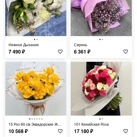
Нежное Дыхание
Сирень
7 490
₽
6 361
₽
15 Роз 60 см Эквадорские Жёлтые
101 Кенийская Роза
10 568
₽
17 180
₽