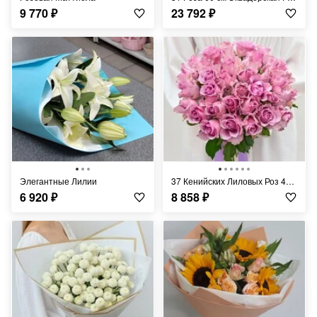
9 770
₽
23 792
₽
Элегантные Лилии
37 Кенийских Лиловых Роз 40 см
6 920
₽
8 858
₽