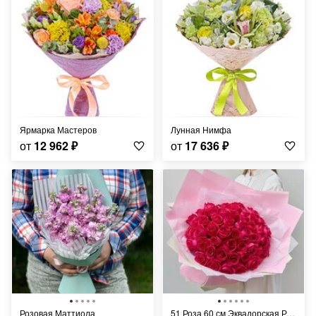
Ярмарка Мастеров
Лунная Нимфа
от
12 962
₽
от
17 636
₽
Розовая Маттиола
51 Роза 60 см Эквадорская Розовая