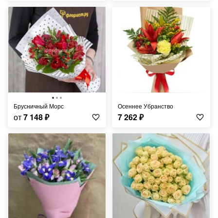
Брусничный Морс
Осеннее Убранство
от
7 148
₽
7 262
₽