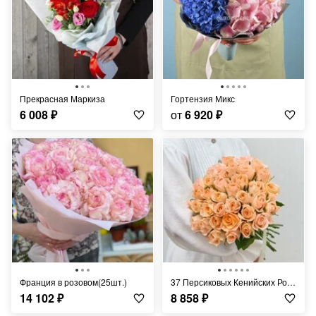
Прекрасная Маркиза
Гортензия Микс
6 008
₽
от
6 920
₽
Франция в розовом(25шт.)
37 Персиковых Кенийских Роз 40 см
14 102
₽
8 858
₽