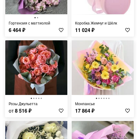
Гортензия с маттиолой
Коробка Жемчуг и Шёлк
6 464
₽
11 024
₽
Розы Джульетта
Монпансье
от
8 516
₽
17 864
₽