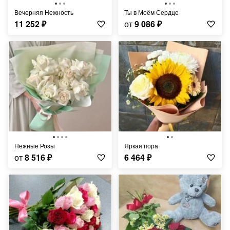
Вечерняя Нежность
Ты в Моём Сердце
11 252
₽
от
9 086
₽
Нежные Розы
Яркая пора
от
8 516
₽
6 464
₽