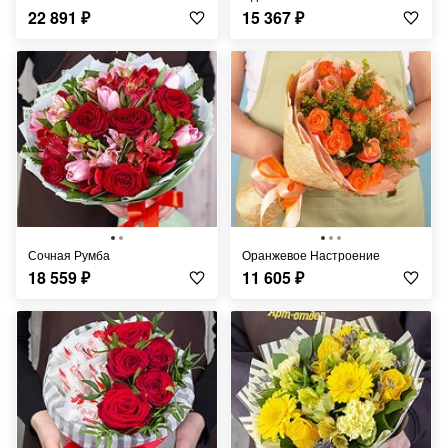
22 891
₽
15 367
₽
Сочная Румба
Оранжевое Настроение
18 559
₽
11 605
₽