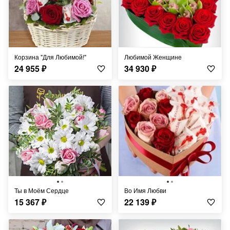
Корзина "Для Любимой!"
Любимой Женщине
24 955
₽
34 930
₽
Ты в Моём Сердце
Во Имя Любви
15 367
₽
22 139
₽