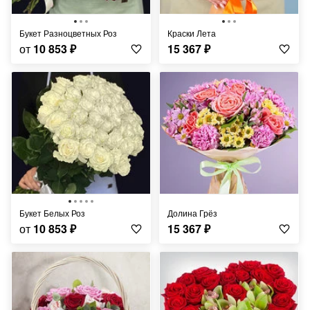
Букет Разноцветных Роз
Краски Лета
от
10 853
₽
15 367
₽
Букет Белых Роз
Долина Грёз
от
10 853
₽
15 367
₽