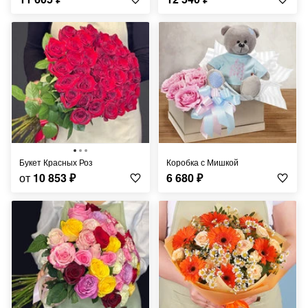
Букет Красных Роз
Коробка с Мишкой
от
10 853
₽
6 680
₽