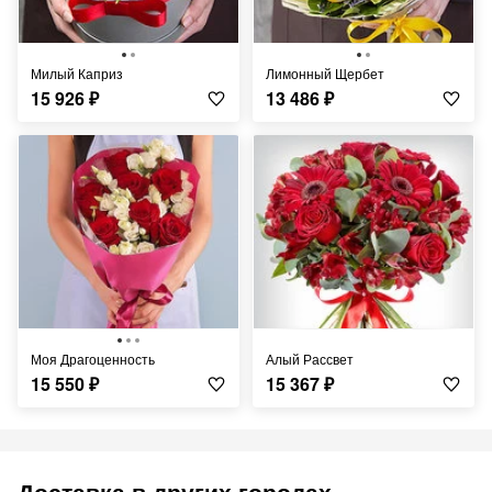
Милый Каприз
Лимонный Щербет
15 926
₽
13 486
₽
Моя Драгоценность
Алый Рассвет
15 550
₽
15 367
₽
Доставка в других городах