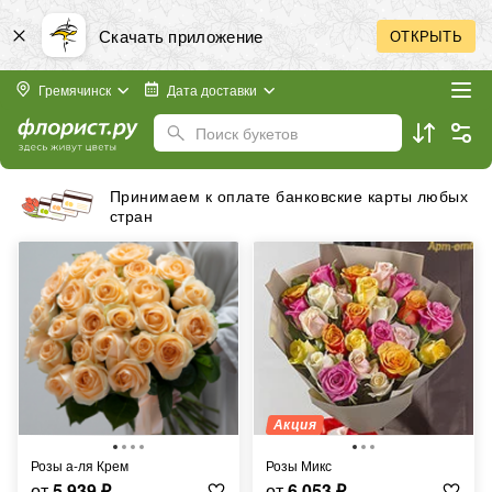
Скачать приложение
ОТКРЫТЬ
Гремячинск
Дата доставки
Поиск букетов
Принимаем к оплате банковские карты любых
стран
Акция
Розы а-ля Крем
Розы Микс
от
5 939
₽
от
6 053
₽