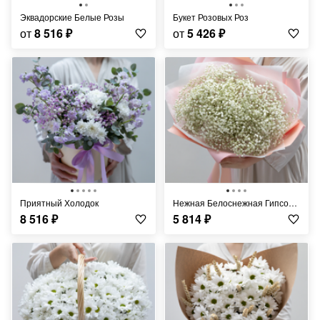
Эквадорские Белые Розы
Букет Розовых Роз
от
8 516
₽
от
5 426
₽
Приятный Холодок
Нежная Белоснежная Гипсофила
8 516
₽
5 814
₽