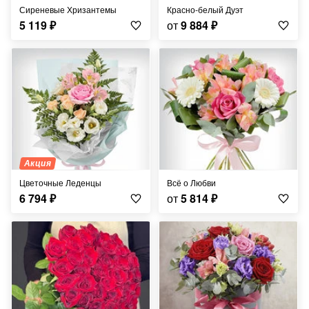
Сиреневые Хризантемы
Красно-белый Дуэт
5 119
₽
от
9 884
₽
Акция
Цветочные Леденцы
Всё о Любви
6 794
₽
от
5 814
₽