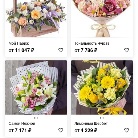
Мой Париж
Тональность Чувств
от
11 047
₽
от
7 786
₽
Самой Нежной
Лимонный Щербет
от
7 171
₽
от
4 229
₽