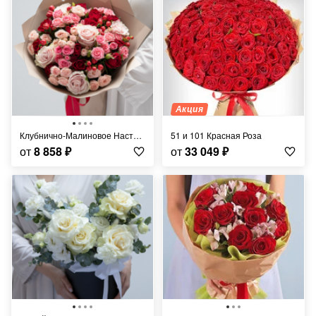
Акция
Клубнично-Малиновое Настроение
51 и 101 Красная Роза
от
8 858
₽
от
33 049
₽