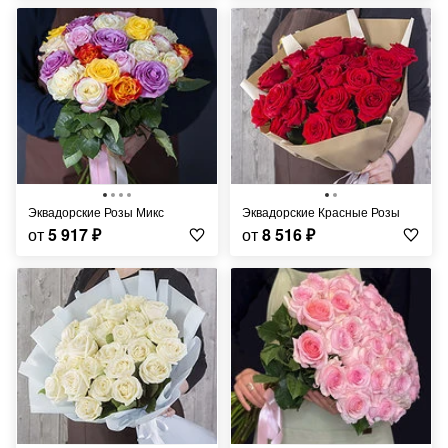
Эквадорские Розы Микс
Эквадорские Красные Розы
от
5 917
₽
от
8 516
₽