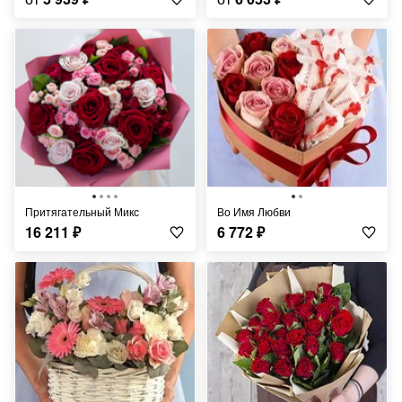
Притягательный Микс
Во Имя Любви
16 211
₽
6 772
₽