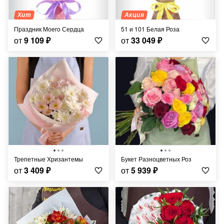
Хит
Акция
Праздник Моего Сердца
51 и 101 Белая Роза
от
9 109
₽
от
33 049
₽
Трепетные Хризантемы
Букет Разноцветных Роз
от
3 409
₽
от
5 939
₽