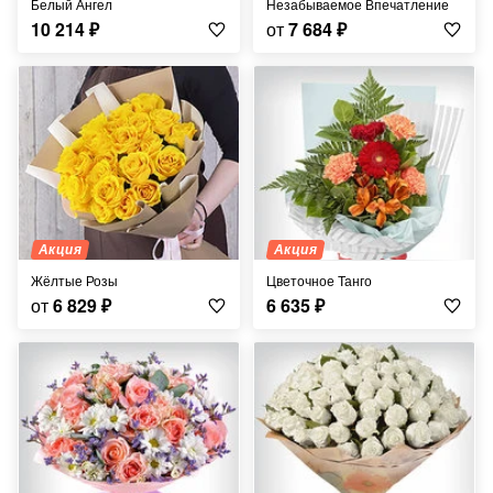
Белый Ангел
Незабываемое Впечатление
10 214
₽
от
7 684
₽
Акция
Акция
Жёлтые Розы
Цветочное Танго
от
6 829
₽
6 635
₽