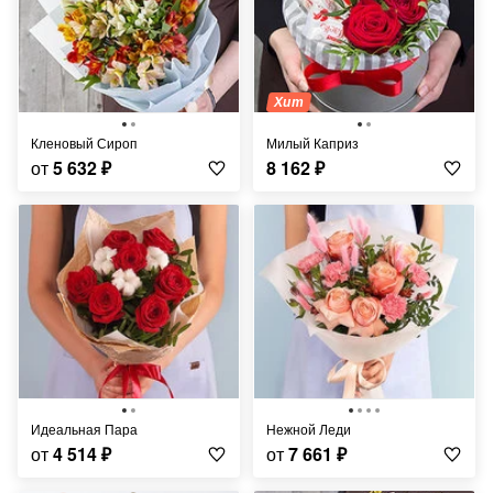
Хит
Кленовый Сироп
Милый Каприз
от
5 632
₽
8 162
₽
Идеальная Пара
Нежной Леди
от
4 514
₽
от
7 661
₽