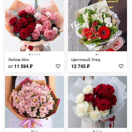
Любовь Моя
Цветочный Этюд
от
11 594
₽
12 745
₽