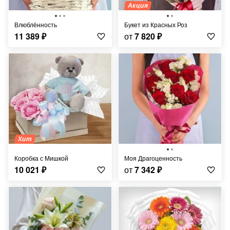
Акция
Влюблённость
Букет из Красных Роз
11 389
₽
от
7 820
₽
Хит
Коробка с Мишкой
Моя Драгоценность
10 021
₽
от
7 342
₽