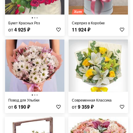
Хит
Букет Красных Роз
Сюрприз в Коробке
от
4 925
₽
11 924
₽
Повод для Улыбки
Современная Классика
от
6 190
₽
от
9 359
₽