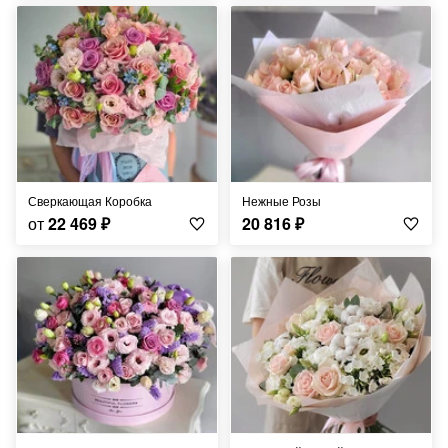
Сверкающая Коробка
Нежные Розы
от
22 469
₽
20 816
₽