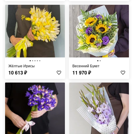
Жёлтые Ирисы
Весенний Букет
10 613
₽
11 970
₽