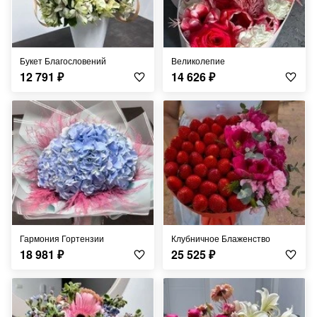
Букет Благословений
Великолепие
12 791
₽
14 626
₽
Гармония Гортензии
Клубничное Блаженство
18 981
₽
25 525
₽