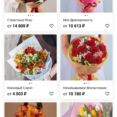
Страстные Розы
Моя Драгоценность
от
14 809
₽
от
10 613
₽
Кленовый Сироп
Незабываемое Впечатление
от
4 503
₽
от
10 180
₽