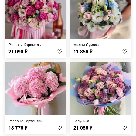
Розовая Карамель
Милая Сумочка
21 090
₽
11 856
₽
Розовые Гортензии
Голубика
18 776
₽
21 056
₽