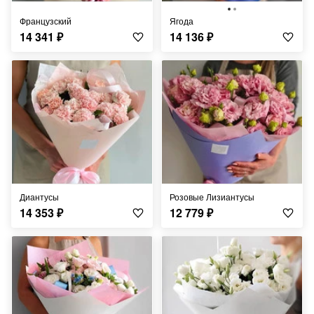
Французский
Ягода
14 341
₽
14 136
₽
Диантусы
Розовые Лизиантусы
14 353
₽
12 779
₽