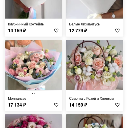
Клубничный Коктейль
Белые Лизиантусы
14 159
₽
12 779
₽
Монпансье
Сумочка с Розой и Хлопком
17 134
₽
14 159
₽