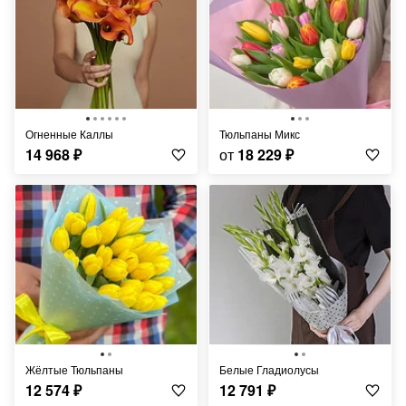
Огненные Каллы
Тюльпаны Микс
14 968
₽
от
18 229
₽
Жёлтые Тюльпаны
Белые Гладиолусы
12 574
₽
12 791
₽