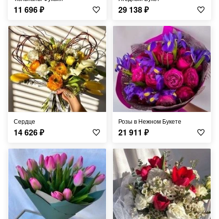
11 696
₽
29 138
₽
Сердце
Розы в Нежном Букете
14 626
₽
21 911
₽