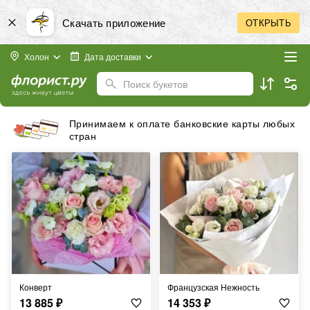
Скачать приложение
ОТКРЫТЬ
Холон
Дата доставки
Поиск букетов
Принимаем к оплате банковские карты любых
стран
Конверт
Французская Нежность
13 885
₽
14 353
₽