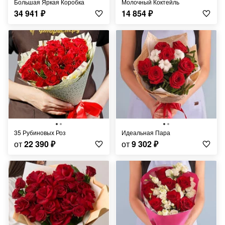
Большая Яркая Коробка
Молочный Коктейль
34 941
₽
14 854
₽
35 Рубиновых Роз
Идеальная Пара
от
22 390
₽
от
9 302
₽