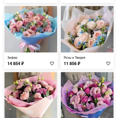
Зефир
Розы и Твидия
14 854
₽
11 856
₽