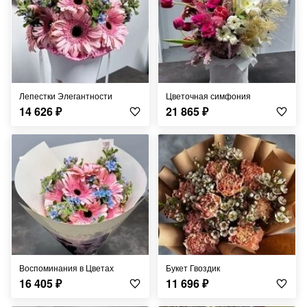
Лепестки Элегантности
Цветочная симфония
14 626
₽
21 865
₽
Воспоминания в Цветах
Букет Гвоздик
16 405
₽
11 696
₽