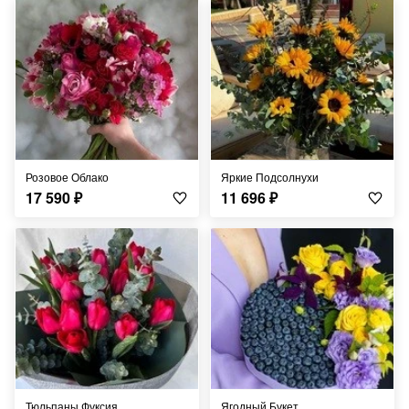
Розовое Облако
Яркие Подсолнухи
17 590
₽
11 696
₽
Тюльпаны Фуксия
Ягодный Букет