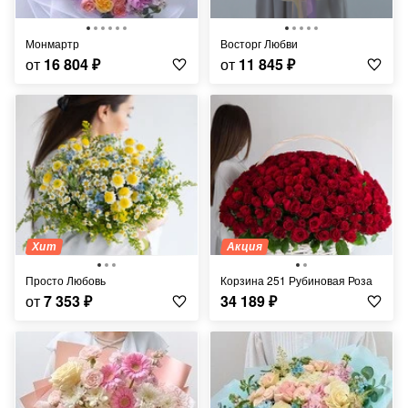
Монмартр
Восторг Любви
от
16 804
₽
от
11 845
₽
Хит
Акция
Просто Любовь
Корзина 251 Рубиновая Роза
от
7 353
₽
34 189
₽