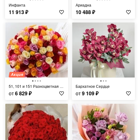
Инфанта
Ариадна
11 913
₽
10 488
₽
Акция
51, 101 и 151 Разноцветная Роза
Бархатное Сердце
от
6 829
₽
от
9 109
₽