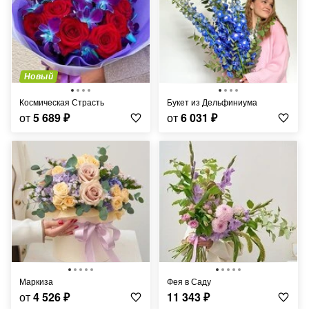
Новый
Космическая Страсть
Букет из Дельфиниума
от
5 689
₽
от
6 031
₽
Маркиза
Фея в Саду
от
4 526
₽
11 343
₽