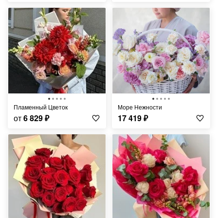
Пламенный Цветок
Море Нежности
от
6 829
₽
17 419
₽