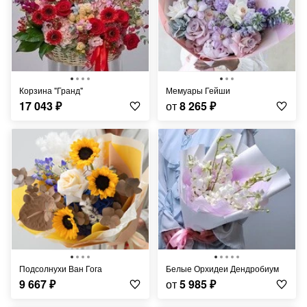
Корзина "Гранд"
Мемуары Гейши
17 043
₽
от
8 265
₽
Подсолнухи Ван Гога
Белые Орхидеи Дендробиум
9 667
₽
от
5 985
₽