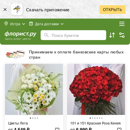
Скачать приложение
ОТКРЫТЬ
Истра
Дата доставки
Поиск букетов
Принимаем к оплате банковские карты любых
стран
Цветы Лета
101 и 151 Красная Роза Кения
от
4 549
₽
от
6 990
₽