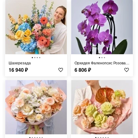
Шахерезада
Орхидея Фаленопсис Розовая в кашпо
16 940
₽
6 806
₽