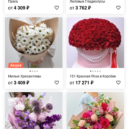
Прага
Лиловые Гладиолусы
от
4 309
₽
от
3 762
₽
Акция
Милые Хризантемы
151 Красная Роза в Коробке
от
3 409
₽
от
17 271
₽