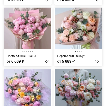
Премиальные Пионы
Персиковый Жемчуг
от
6 669
₽
от
5 689
₽