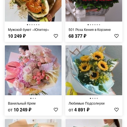
Мужской букет «Юпитер»
501 Роза Кения в Корзине
10 249
₽
68 377
₽
Ванильный Крем
Любимые Подсолнухи
от
10 249
₽
от
4 891
₽