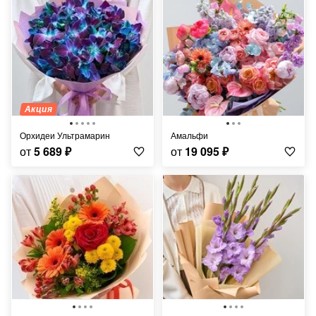
Акция
Орхидеи Ультрамарин
Амальфи
от
5 689
₽
от
19 095
₽