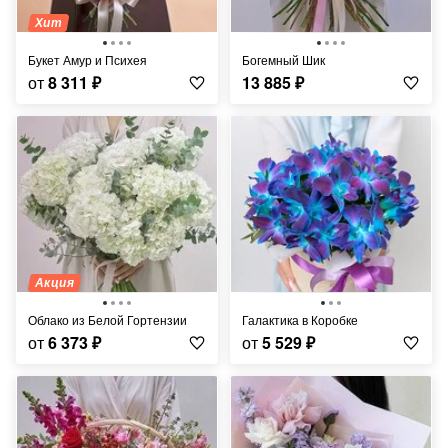
Хит
Букет Амур и Психея
Богемный Шик
от
8 311
₽
13 885
₽
Акция
Облако из Белой Гортензии
Галактика в Коробке
от
6 373
₽
от
5 529
₽