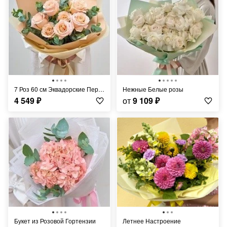
7 Роз 60 см Эквадорские Персиковые Шиммер
Нежные Белые розы
4 549
₽
от
9 109
₽
Букет из Розовой Гортензии
Летнее Настроение