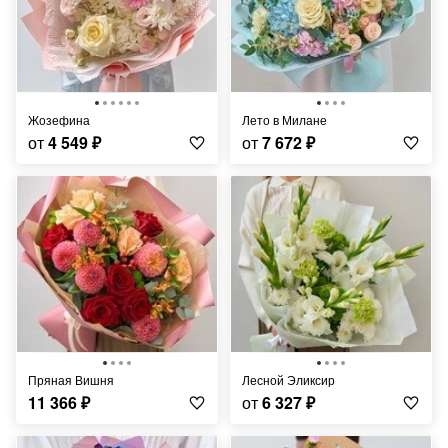
Жозефина
Лето в Милане
от
4 549
₽
от
7 672
₽
Пряная Вишня
Лесной Эликсир
11 366
₽
от
6 327
₽