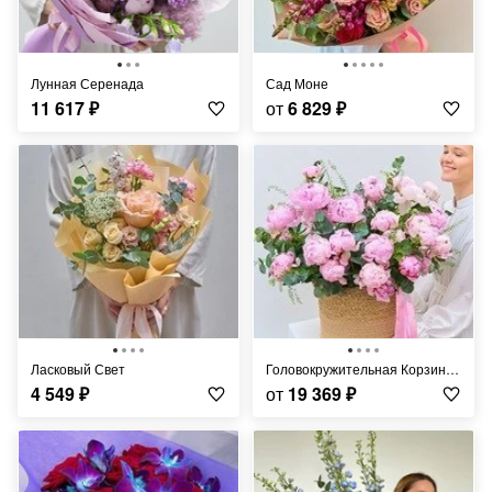
Лунная Серенада
Сад Моне
11 617
₽
от
6 829
₽
Ласковый Свет
Головокружительная Корзина Пионов
4 549
₽
от
19 369
₽