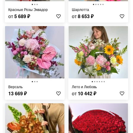
Красные Розы Эквадор
Шарлотта
от
5 689
₽
от
8 653
₽
Версаль
Лето и Любовь
13 669
₽
от
10 442
₽