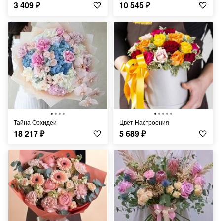
3 409
₽
10 545
₽
Тайна Орхидеи
Цвет Настроения
18 217
₽
5 689
₽