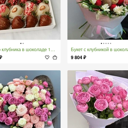
убника в шоколаде 12-16 ягод с сублиматами
Букет с клубникой в шоколаде и альстро
₽
9 804
₽