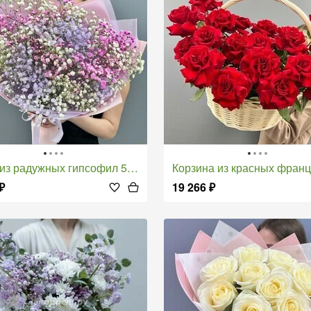
т из радужных гипсофил 5 шт
Корзина из красных французски
₽
19 266
₽