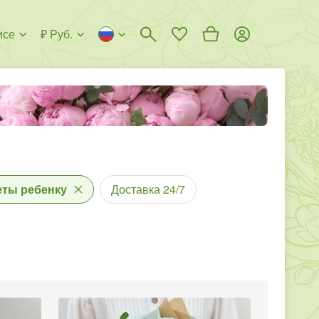
исе
₽ Руб.
еты ребенку
Доставка 24/7