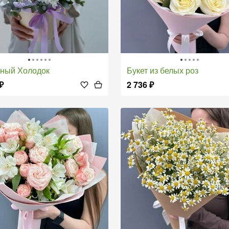
тный Холодок
Букет из белых роз
₽
2 736
₽