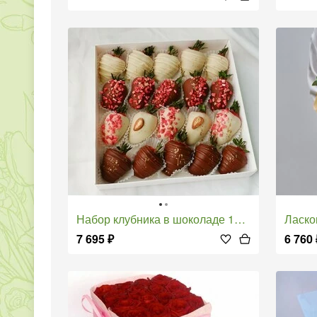
Набор клубника в шоколаде 16-20 ягод с сублиматами
Ласк
7 695
₽
6 760