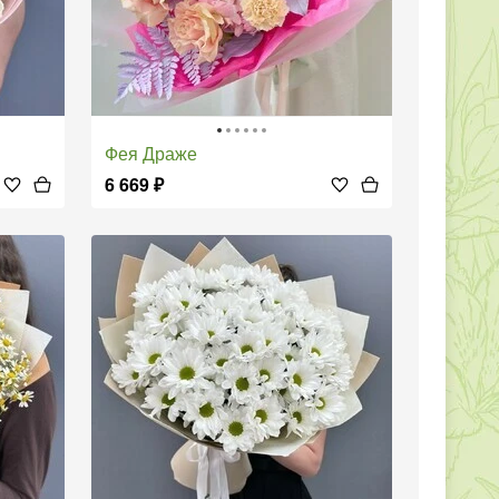
Фея Драже
6 669
₽