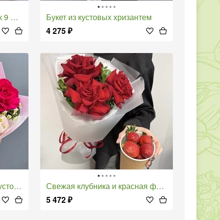
штук
Букет из кустовых хризантем
4 275
₽
 ромашек
Свежая клубника и красная французская роза
5 472
₽