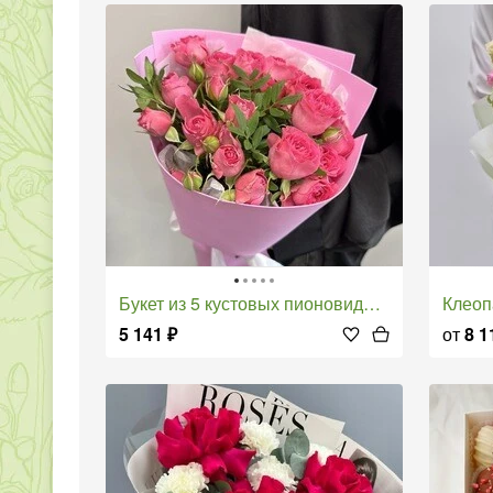
Букет из 5 кустовых пионовидных роз
Клео
5 141
₽
от
8 1