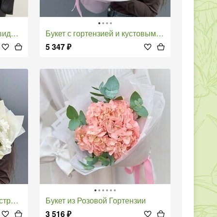
 роз
Букет с гортензией и кустовыми розами
5 347
₽
ерий
Букет из Розовой Гортензии
3 516
₽