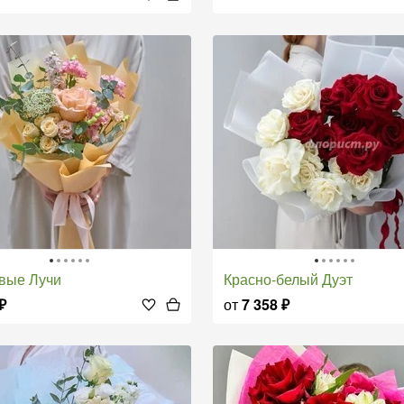
овые Лучи
Красно-белый Дуэт
₽
от
7 358
₽