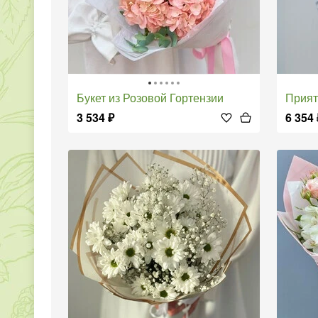
Букет из Розовой Гортензии
Прия
3 534
₽
6 354