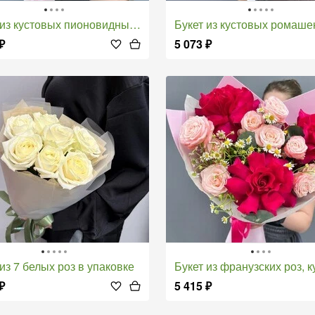
з кустовых пионовидных роз и альстромерии
Букет из кустовых ромашек 9 
₽
5 073
₽
т из 7 белых роз в упаковке
Букет из франузских роз, кустовых пионовидных роз и
₽
5 415
₽