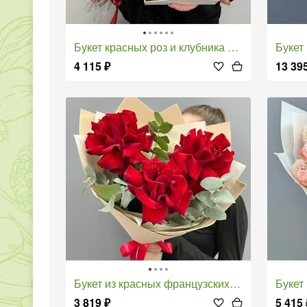
Букет красных роз и клубника в шоколаде
Буке
4 115
₽
13 39
Букет из красных французских роз с эвкалиптом
Букет
3 819
₽
5 415