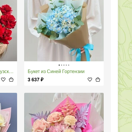
х роз
Букет из Синей Гортензии
3 637
₽