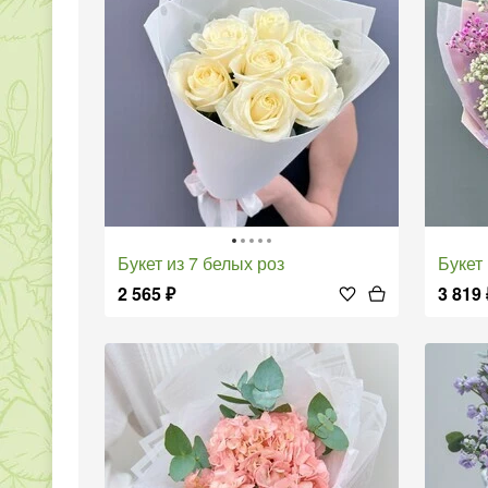
Букет из 7 белых роз
Буке
2 565
₽
3 819