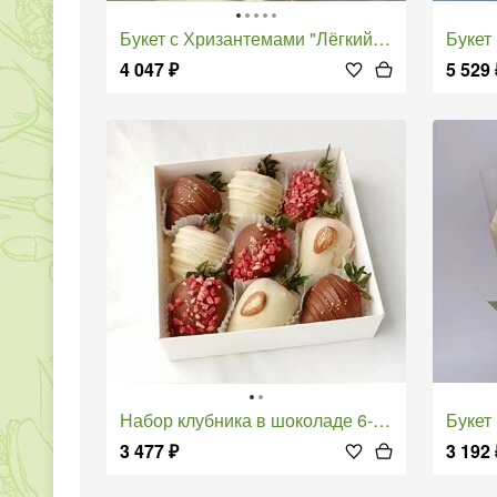
Букет с Хризантемами "Лёгкий Ветерок"
Букет и
4 047
₽
5 529
Набор клубника в шоколаде 6-9 ягод с сублиматами
Буке
3 477
₽
3 192