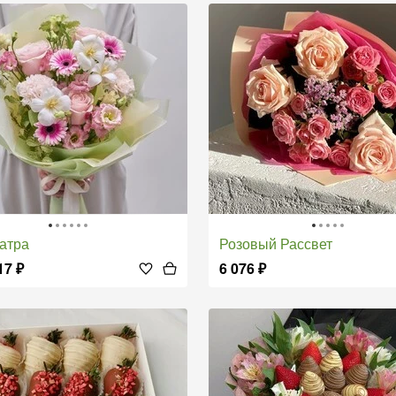
патра
Розовый Рассвет
17
₽
6 076
₽