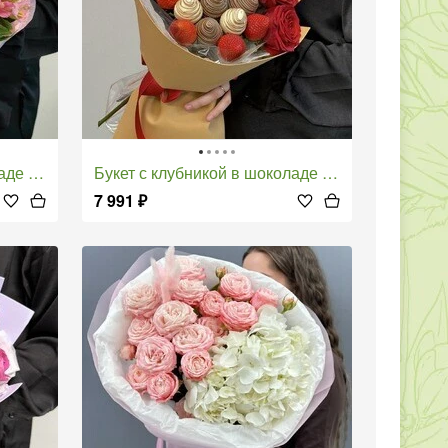
мерией
Букет с клубникой в шоколаде с красными розами и свежей клубникой
7 991
₽