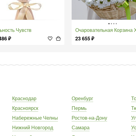
льность Чувств
Очаровательная Корзина Хриз
486
₽
23 655
₽
Краснодар
Оренбург
Т
Красноярск
Пермь
Т
Набережные Челны
Ростов-на-Дону
У
Нижний Новгород
Самара
У