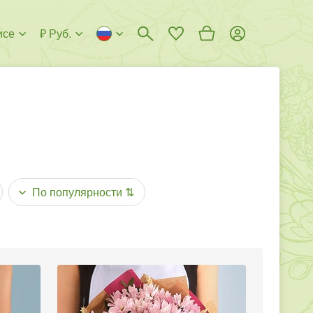
исе
₽ Руб.
По популярности
⇅