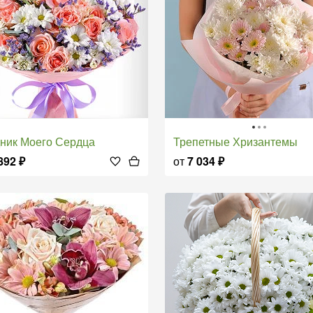
дник Моего Сердца
Трепетные Хризантемы
892
₽
от
7 034
₽