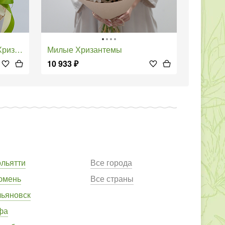
антем
Милые Хризантемы
10 933
₽
ольятти
Все города
юмень
Все страны
льяновск
фа