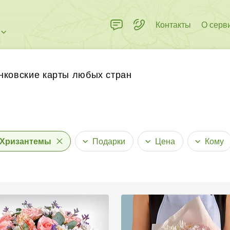
Контакты
О серв
нковские карты любых стран
Хризантемы
Подарки
Цена
Кому