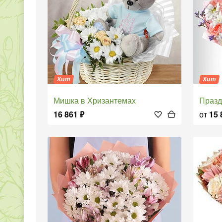
Хит
Хит
Мишка в Хризантемах
Праз
16 861
₽
от
15 