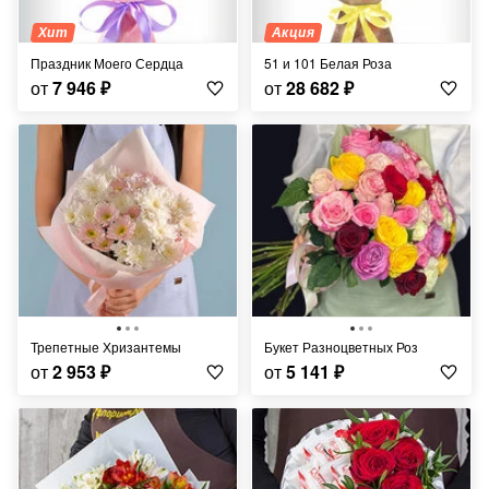
Хит
Акция
Праздник Моего Сердца
51 и 101 Белая Роза
от
7 946
₽
от
28 682
₽
Трепетные Хризантемы
Букет Разноцветных Роз
от
2 953
₽
от
5 141
₽