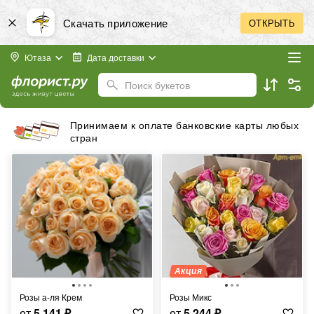
Скачать приложение
ОТКРЫТЬ
Ютаза
Дата доставки
Поиск букетов
Принимаем к оплате банковские карты любых
стран
Акция
Розы а-ля Крем
Розы Микс
от
5 141
₽
от
5 244
₽