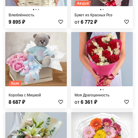
Акция
Влюблённость
Букет из Красных Роз
9 895
₽
от
6 772
₽
Хит
Коробка с Мишкой
Моя Драгоценность
8 687
₽
от
6 361
₽