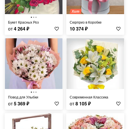
Хит
Букет Красных Роз
Сюрприз в Коробке
от
4 264
₽
10 374
₽
Повод для Улыбки
Современная Классика
от
5 369
₽
от
8 105
₽