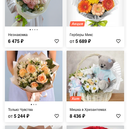
Акция
Незнакомка
Герберы Микс
6 475
₽
от
5 689
₽
Хит
Только Чувства
Мишка в Хризантемах
от
5 244
₽
8 436
₽