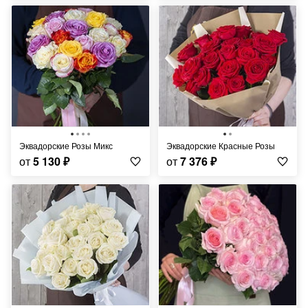
Эквадорские Розы Микс
Эквадорские Красные Розы
от
5 130
₽
от
7 376
₽