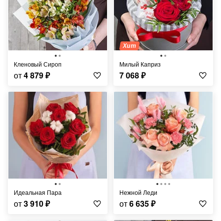
Хит
Кленовый Сироп
Милый Каприз
от
4 879
₽
7 068
₽
Идеальная Пара
Нежной Леди
от
3 910
₽
от
6 635
₽