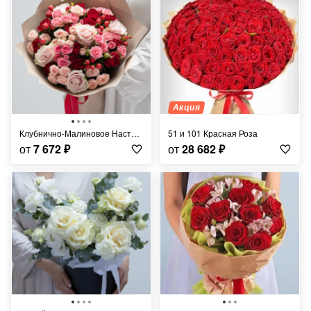
Акция
Клубнично-Малиновое Настроение
51 и 101 Красная Роза
от
7 672
₽
от
28 682
₽