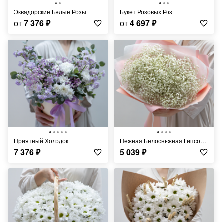
Эквадорские Белые Розы
Букет Розовых Роз
от
7 376
₽
от
4 697
₽
Приятный Холодок
Нежная Белоснежная Гипсофила
7 376
₽
5 039
₽