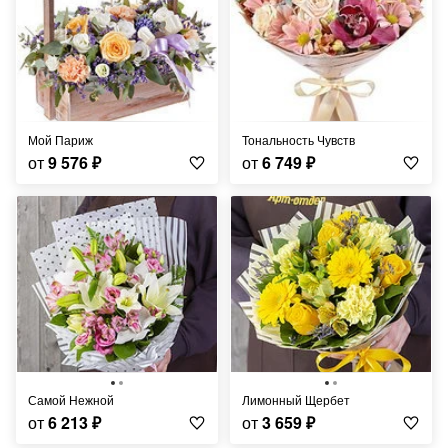
Мой Париж
Тональность Чувств
от
9 576
₽
от
6 749
₽
Самой Нежной
Лимонный Щербет
от
6 213
₽
от
3 659
₽