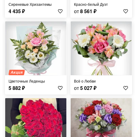
Сиреневые Хризантемы
Красно-белый Дуэт
4 435
₽
от
8 561
₽
Акция
Цветочные Леденцы
Всё о Любви
5 882
₽
от
5 027
₽