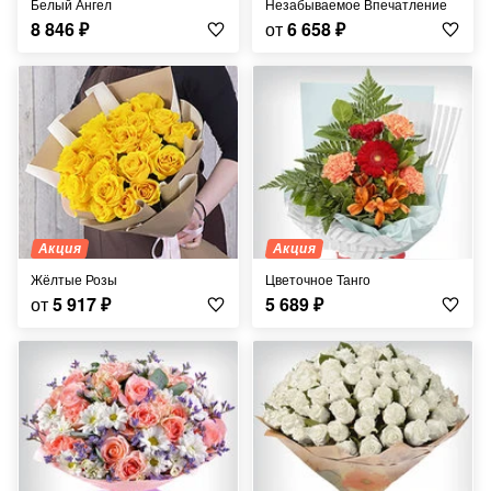
Белый Ангел
Незабываемое Впечатление
8 846
₽
от
6 658
₽
Акция
Акция
Жёлтые Розы
Цветочное Танго
от
5 917
₽
5 689
₽