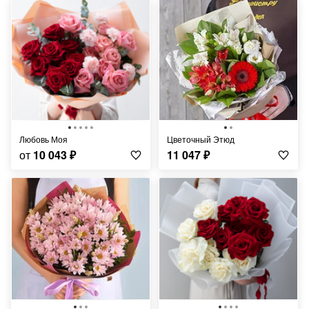
Любовь Моя
Цветочный Этюд
от
10 043
₽
11 047
₽