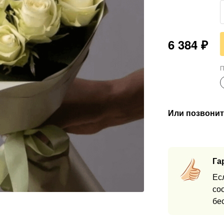
6 384
₽
П
Или позвонит
Га
Ес
со
бе