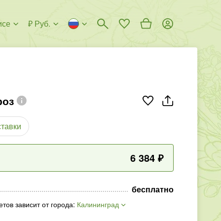
исе
₽ Руб.
роз
ставки
6 384
₽
бесплатно
етов зависит от города
:
Калининград