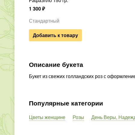
Рафаэлло 150 гр.
1 300
₽
Стандартный
Добавить к товару
Описание букета
Букет из свежих голландских роз с оформлени
Популярные категории
Цветы женщине
Розы
День Веры, Надеж