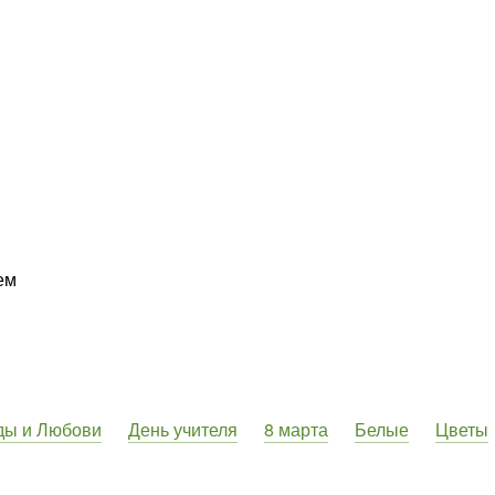
ем
ды и Любови
День учителя
8 марта
Белые
Цветы