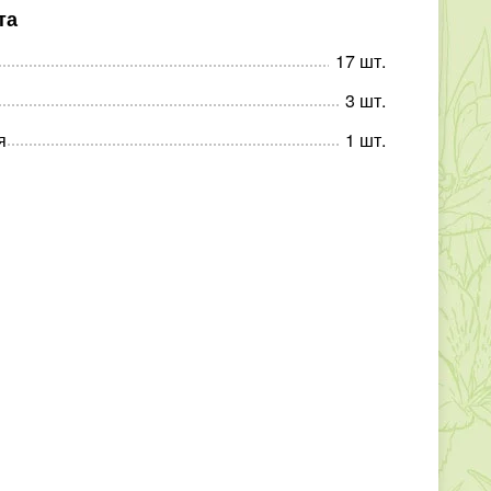
та
17
шт
.
3
шт
.
я
1
шт
.