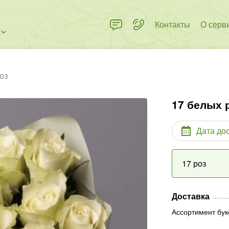
Контакты
О серв
оз
17 белых 
Дата до
17 роз
Доставка
Ассортимент бук