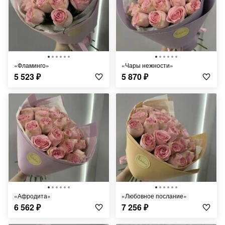
«Фламинго»
«Чары нежности»
5 523
₽
5 870
₽
«Афродита»
«Любовное послание»
6 562
₽
7 256
₽