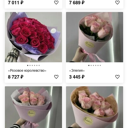
7 011
₽
7 689
₽
«Розовое королевство»
«Элегия»
8 727
₽
3 445
₽