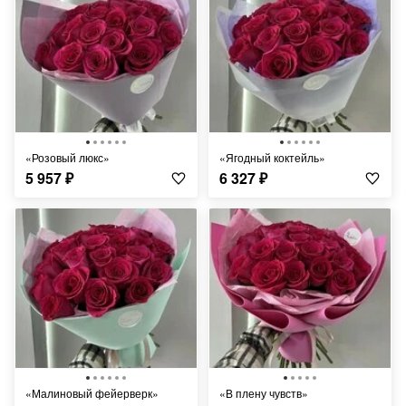
«Розовый люкс»
«Ягодный коктейль»
5 957
₽
6 327
₽
«Малиновый фейерверк»
«В плену чувств»