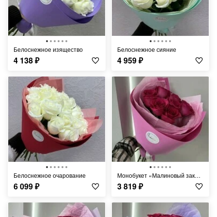
Белоснежное изящество
Белоснежное сияние
4 138
₽
4 959
₽
Белоснежное очарование
Монобукет «Малиновый закат»
6 099
₽
3 819
₽