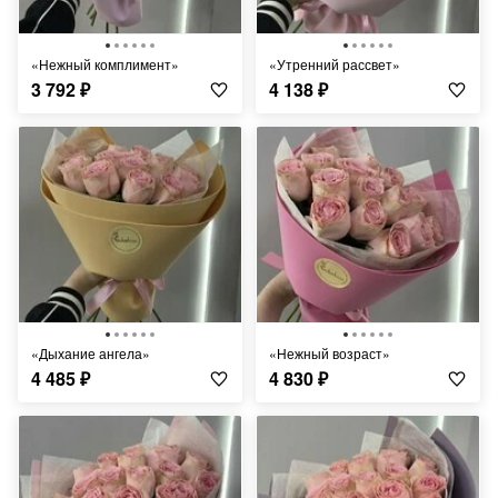
«Нежный комплимент»
«Утренний рассвет»
3 792
₽
4 138
₽
«Дыхание ангела»
«Нежный возраст»
4 485
₽
4 830
₽