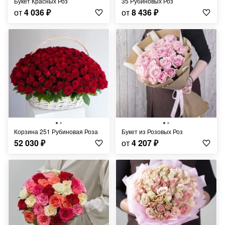
Букет Красных Роз
35 Рубиновых Роз
от
4 036
₽
от
8 436
₽
Корзина 251 Рубиновая Роза
Букет из Розовых Роз
52 030
₽
от
4 207
₽