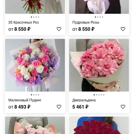
35 Красочных Роз
Пудровые Розы
от
8 550
₽
от
8 550
₽
Малиновый Пудинг
Джеральдина
от
8 493
₽
5 461
₽