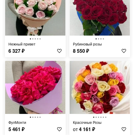
Нежный привет
Рубиновый розы
6 327
₽
8 550
₽
ФулМонти
Красочные Розы
5 461
₽
от
4 161
₽