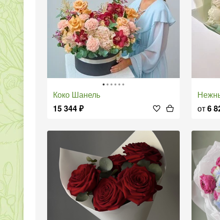
Коко Шанель
Нежн
15 344
₽
от
6 8