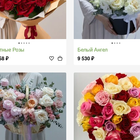
стные Розы
Белый Ангел
58
₽
9 530
₽