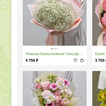
Нежная Белоснежная Гипсофила
Буке
4 758
₽
3 705