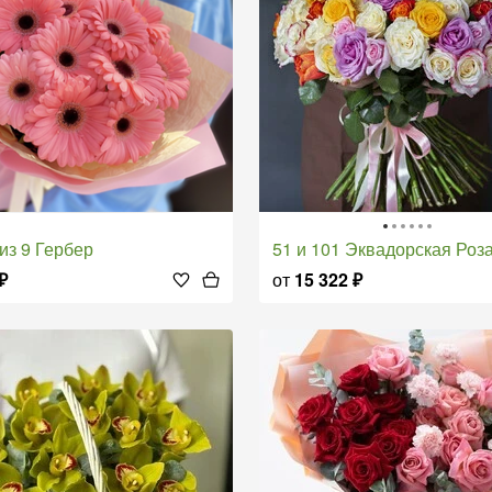
т из 9 Гербер
51 и 101 Эквадорская Роз
₽
от
15 322
₽