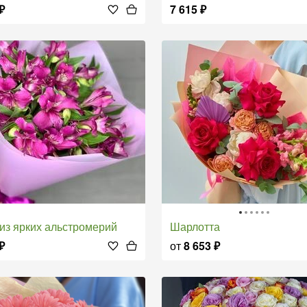
₽
7 615
₽
т из ярких альстромерий
Шарлотта
₽
от
8 653
₽