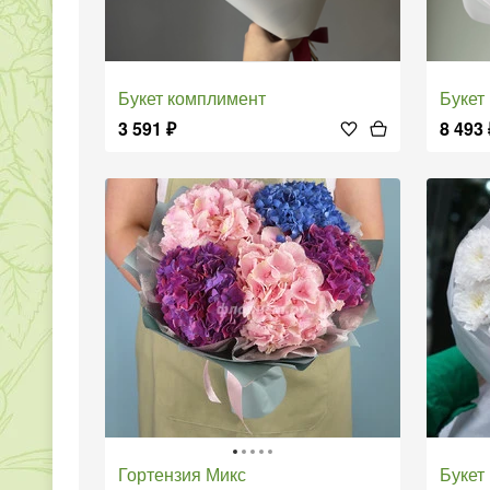
Букет комплимент
Буке
3 591
₽
8 493
Гортензия Микс
Буке