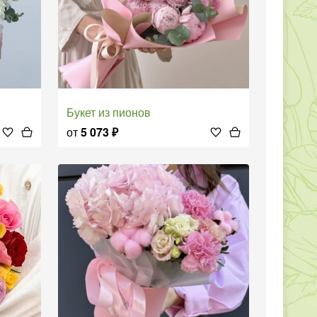
Букет из пионов
от
5 073
₽