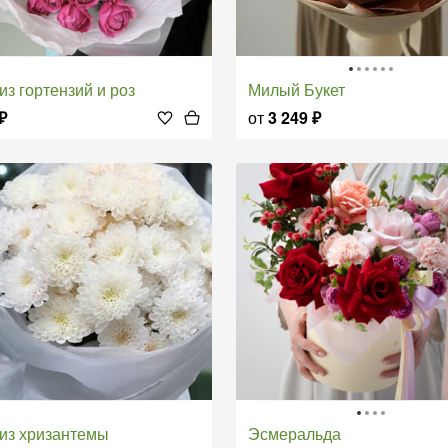
т из гортензий и роз
Милый Букет
₽
от
3 249
₽
т из хризантемы
Эсмеральда