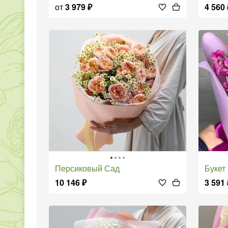
от
3 979
₽
4 560
Персиковый Сад
Буке
10 146
₽
3 591