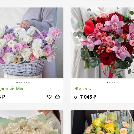
ндовый Мусс
Жизель
4
₽
от
7 045
₽