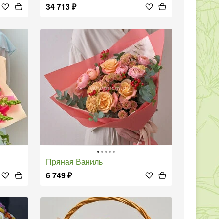
34 713
₽
Пряная Ваниль
6 749
₽