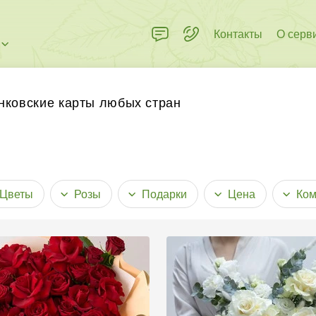
Контакты
О серв
 пределах города
нковские карты любых стран
Цветы
Розы
Подарки
Цена
Ком