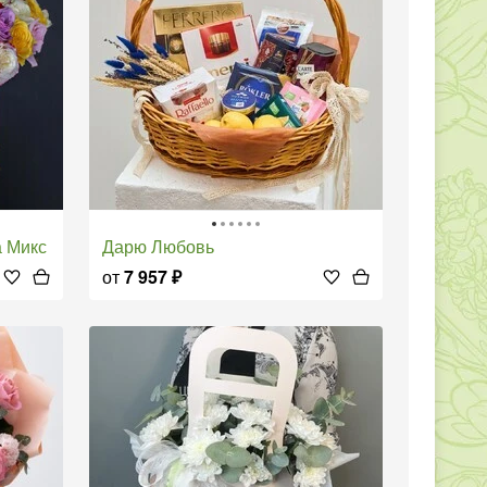
а Микс
Дарю Любовь
от
7 957
₽