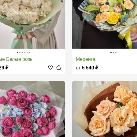
ые Белые розы
Меренга
29
₽
от
5 540
₽