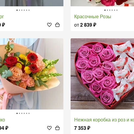
рг
Красочные Розы
0
₽
от
2 839
₽
кко
Нежная коробка из роз и конфет в форме 
94
₽
7 353
₽