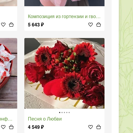
Композиция из гортензии и гвоздик
5 643
₽
сердца
Песня о Любви
4 549
₽