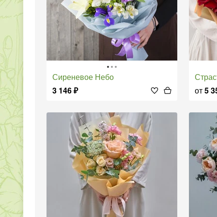
Сиреневое Небо
Стра
3 146
₽
от
5 3