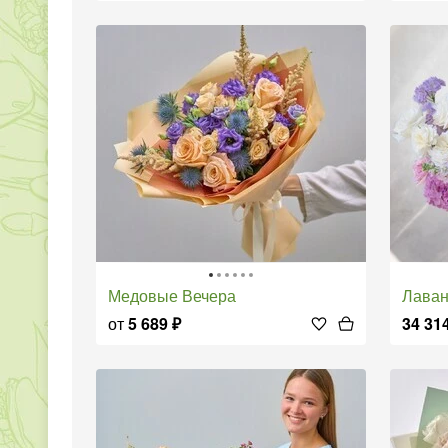
Медовые Вечера
Лава
от
5 689
₽
34 31