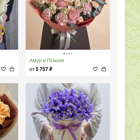
Амур и Психея
от
5 757
₽