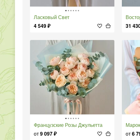
Ласковый Свет
Восто
4 549
₽
31 43
Французские Розы Джульетта
Маро
от
9 097
₽
от
6 7