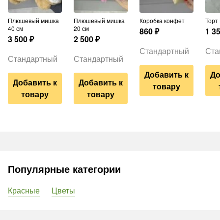
Плюшевый мишка
Плюшевый мишка
Коробка конфет
Тор
40 см
20 см
860
₽
1 3
3 500
₽
2 500
₽
Стандартный
Ста
Стандартный
Стандартный
Добавить к
До
Добавить к
Добавить к
товару
товару
товару
Популярные категории
Красные
Цветы