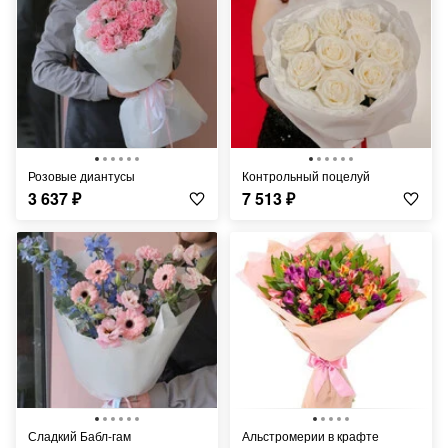
Розовые диантусы
Контрольный поцелуй
3 637
₽
7 513
₽
Сладкий Бабл-гам
Альстромерии в крафте