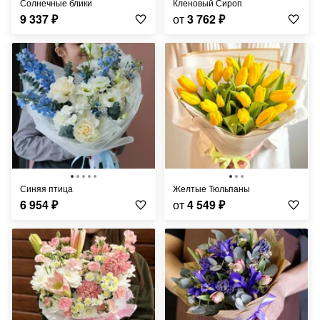
Солнечные блики
Кленовый Сироп
9 337
₽
от
3 762
₽
Синяя птица
Желтые Тюльпаны
6 954
₽
от
4 549
₽