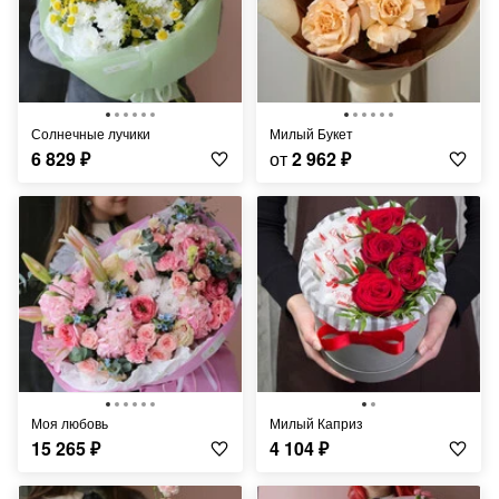
Солнечные лучики
Милый Букет
6 829
₽
от
2 962
₽
Моя любовь
Милый Каприз
15 265
₽
4 104
₽