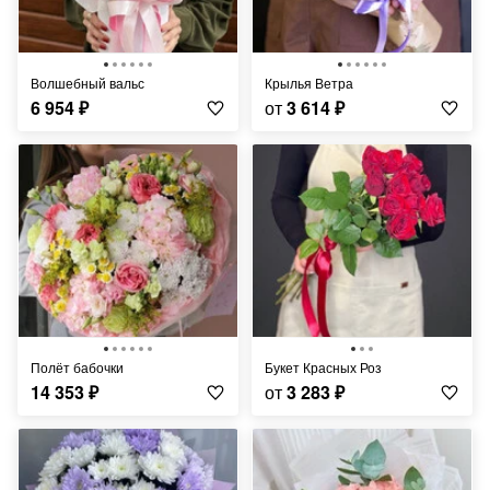
Волшебный вальс
Крылья Ветра
6 954
₽
от
3 614
₽
Полёт бабочки
Букет Красных Роз
14 353
₽
от
3 283
₽