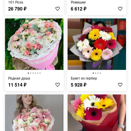
101 Роза
Ромашки
26 790
₽
6 612
₽
Родная душа
Букет из гербер
11 514
₽
5 928
₽