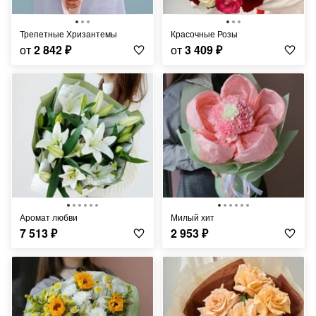
Трепетные Хризантемы
Красочные Розы
от
2 842
₽
от
3 409
₽
Аромат любви
Милый хит
7 513
₽
2 953
₽