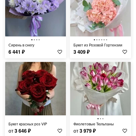
Сирень в снегу
Букет из Розовой Гортензии
6 441
₽
3 409
₽
Букет красных роз VIP
Фиолетовые Тюльпаны
от
3 646
₽
от
3 979
₽