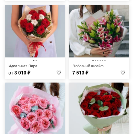
Идеальная Пара
Любовный шлейф
от
3 010
₽
7 513
₽