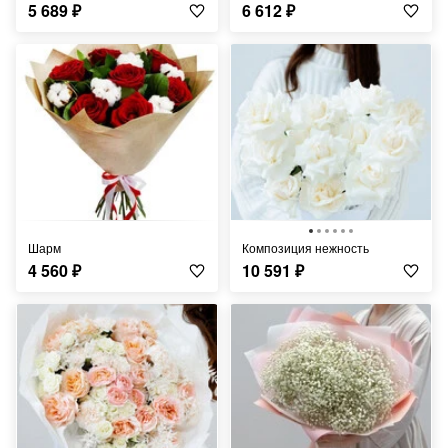
5 689
₽
6 612
₽
Шарм
Композиция нежность
4 560
₽
10 591
₽