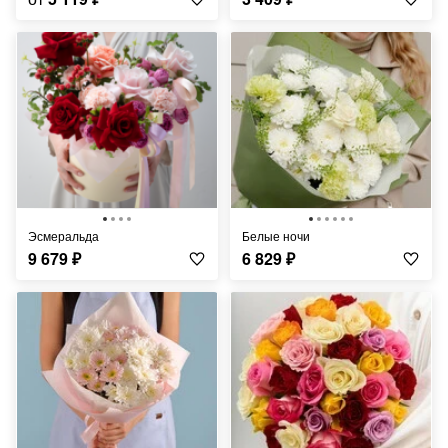
Эсмеральда
Белые ночи
9 679
₽
6 829
₽