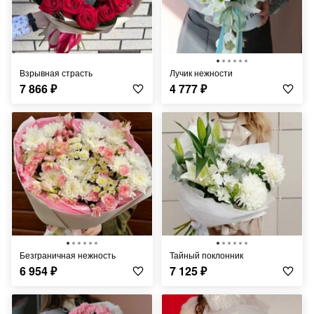
Взрывная страсть
Лучик нежности
7 866
₽
4 777
₽
Безграничная нежность
Тайный поклонник
6 954
₽
7 125
₽