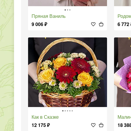
Пряная Ваниль
Родо
9 006
₽
6 772
Как в Сказке
Мал
12 175
₽
18 38