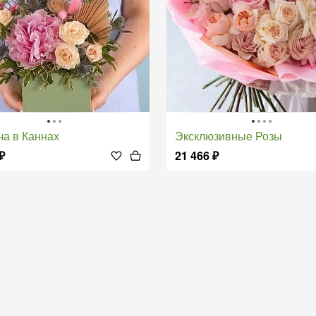
еча в Каннах
Эксклюзивные Розы
₽
21 466
₽