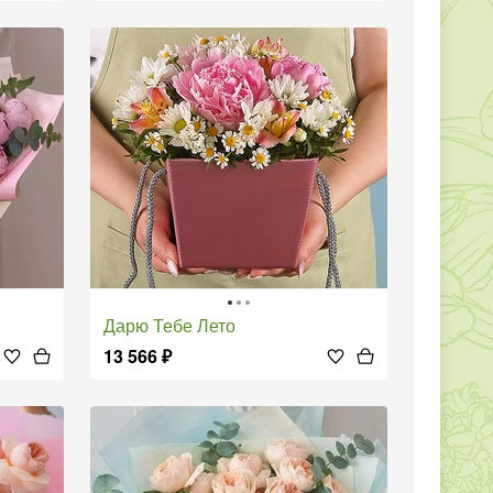
Дарю Тебе Лето
13 566
₽