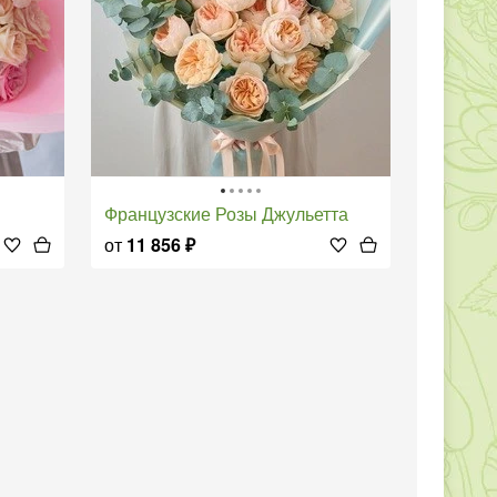
Французские Розы Джульетта
от
11 856
₽