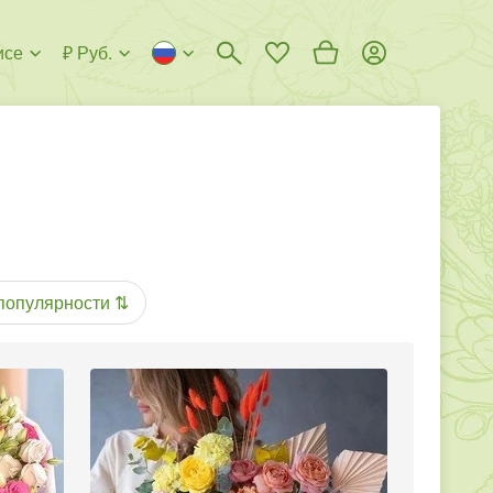
исе
₽ Руб.
популярности
⇅