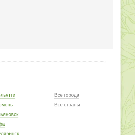
ольятти
Все города
юмень
Все страны
льяновск
фа
елябинск