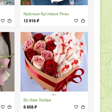
Красные Кустовые Розы
12 916
₽
Во Имя Любви
8 858
₽