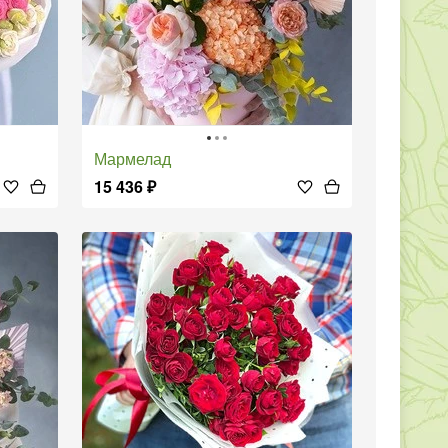
Мармелад
15 436
₽