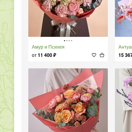
Амур и Психея
Анту
от
11 400
₽
15 36