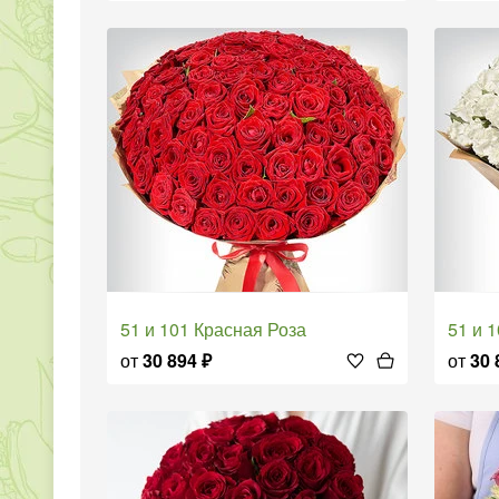
51 и 101 Красная Роза
51 и
от
30 894
₽
от
30 