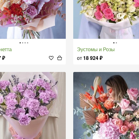
анетта
Эустомы и Розы
7
₽
от
18 924
₽