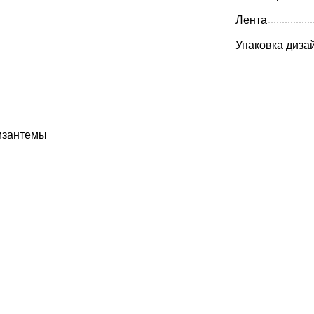
Лента
Упаковка диза
изантемы