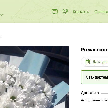
Контакты
О серв
е
Ромашков
Дата до
Стандартн
Доставка
Ассортимент бук