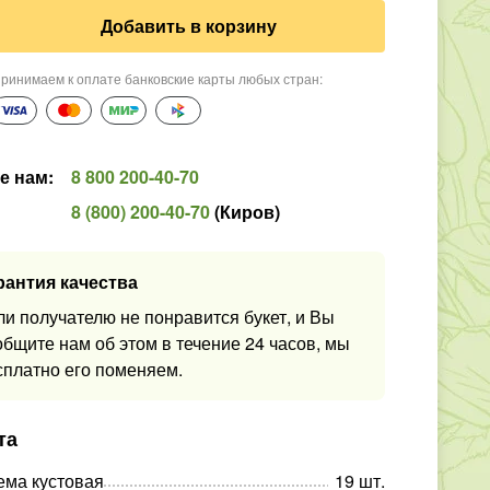
Добавить в корзину
ринимаем к оплате банковские карты любых стран
:
е нам
:
8 800 200-40-70
8 (800) 200-40-70
(
Киров
)
рантия качества
ли получателю не понравится букет, и Вы
общите нам об этом в течение 24 часов, мы
сплатно его поменяем.
та
ема кустовая
19
шт
.