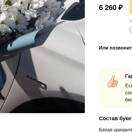
6 260
₽
П
Или позвонит
Га
Ес
со
бе
Состав буке
Белая хризант