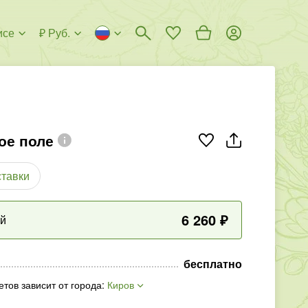
исе
₽ Руб.
ое поле
ставки
6 260
₽
ый
бесплатно
етов зависит от города
:
Киров