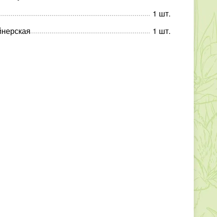
1
шт
.
йнерская
1
шт
.