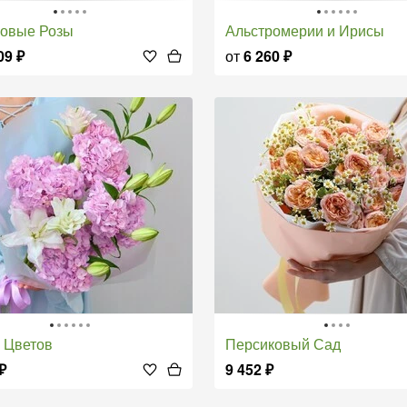
новые Розы
Альстромерии и Ирисы
09
₽
от
6 260
₽
я Цветов
Персиковый Сад
₽
9 452
₽