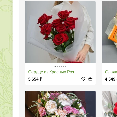
Сердце из Красных Роз
Слад
5 654
₽
4 549