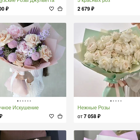
00
₽
2 679
₽
ичное Искушение
Нежные Розы
₽
от
7 058
₽