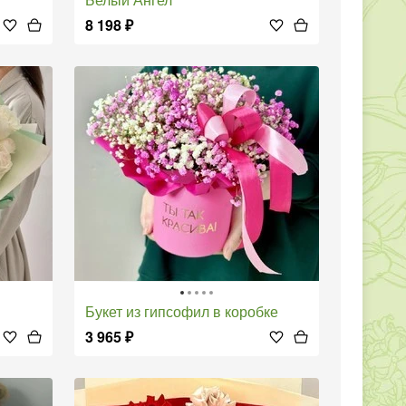
8 198
₽
Букет из гипсофил в коробке
3 965
₽