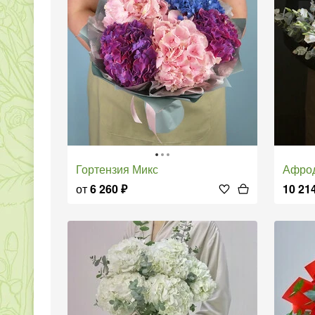
Гортензия Микс
Афро
от
6 260
₽
10 21