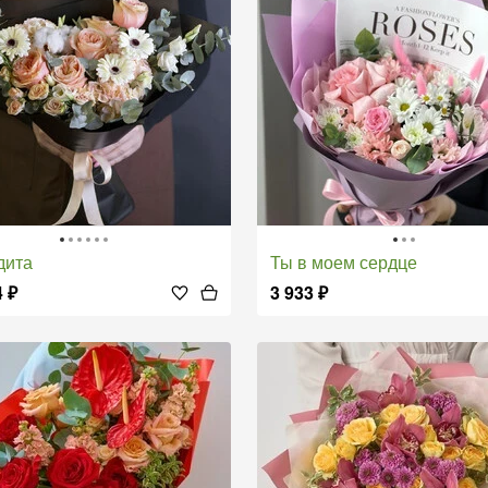
дита
Ты в моем сердце
4
₽
3 933
₽