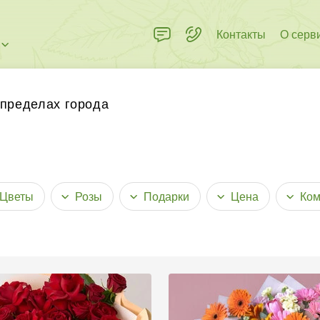
Контакты
О серв
 пределах города
нковские карты любых стран
Цветы
Розы
Подарки
Цена
Ком