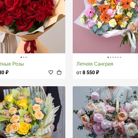
стные Розы
Летняя Сангрия
30
₽
от
8 550
₽