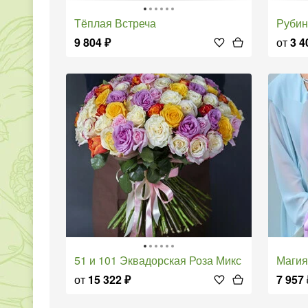
Тёплая Встреча
Руби
9 804
₽
от
3 4
51 и 101 Эквадорская Роза Микс
Маги
от
15 322
₽
7 957