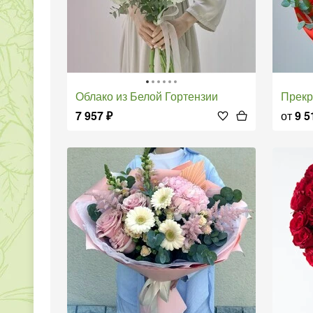
Облако из Белой Гортензии
Прек
7 957
₽
от
9 5