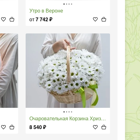
Утро в Вероне
от
7 742
₽
Очаровательная Корзина Хризантем
8 540
₽