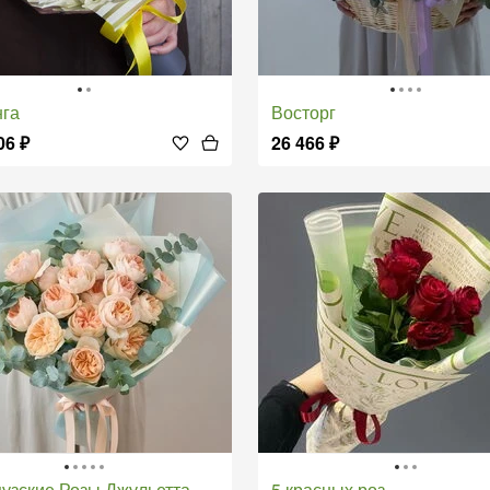
нга
Восторг
06
₽
26 466
₽
цузские Розы Джульетта
5 красных роз