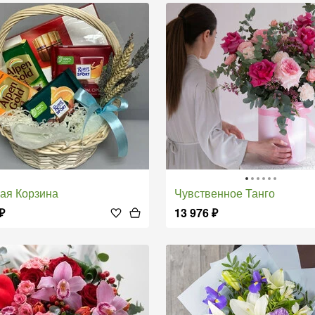
кая Корзина
Чувственное Танго
₽
13 976
₽