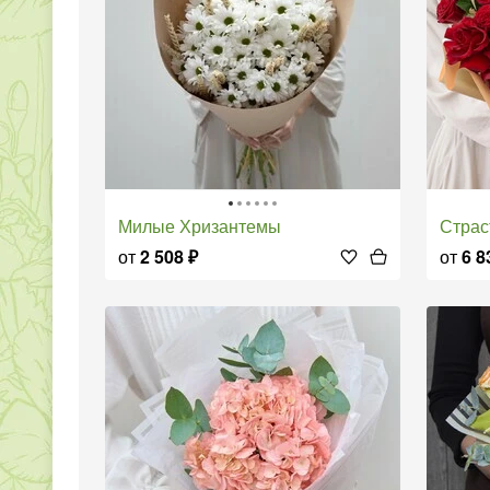
Милые Хризантемы
Стра
от
2 508
₽
от
6 8