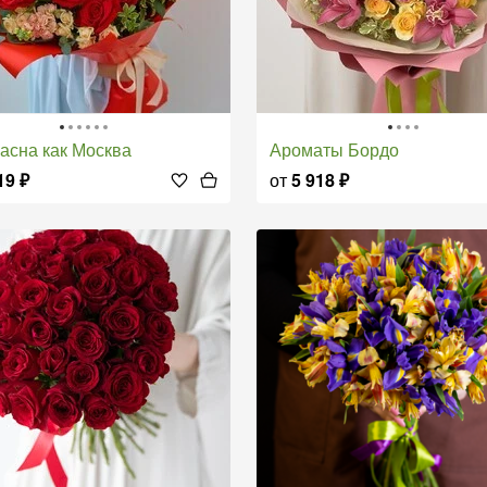
расна как Москва
Ароматы Бордо
19
₽
от
5 918
₽