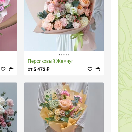
Персиковый Жемчуг
от
5 472
₽