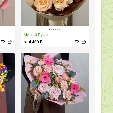
Милый Букет
от
4 400
₽