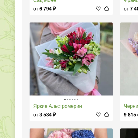
от
6 794
₽
от
7 4
Яркие Альстромерии
Черн
от
3 534
₽
9 815