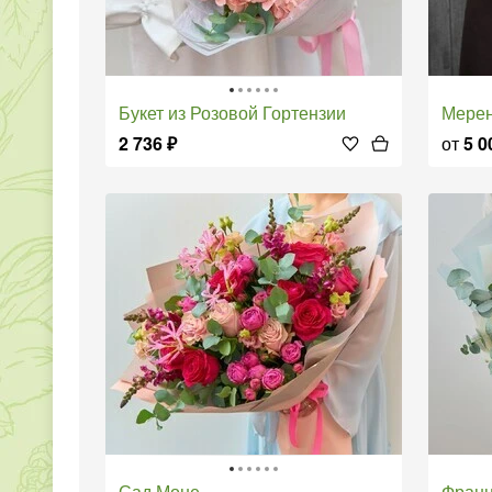
Букет из Розовой Гортензии
Мере
2 736
₽
от
5 0
Сад Моне
Фран