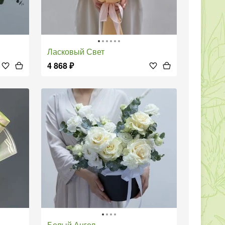
Ласковый Свет
4 868
₽
Белый Ангел