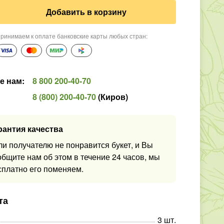
Добавить в корзину
ринимаем к оплате банковские карты любых стран
:
е нам
:
8 800 200-40-70
8 (800) 200-40-70
(
Киров
)
рантия качества
ли получателю не понравится букет, и Вы
общите нам об этом в течение 24 часов, мы
сплатно его поменяем.
та
3
шт
.