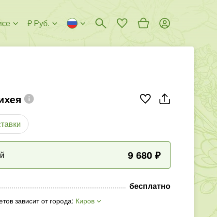
исе
₽ Руб.
ихея
ставки
9 680
₽
ый
бесплатно
етов зависит от города
:
Киров