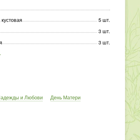
 кустовая
5
шт
.
3
шт
.
я
3
шт
.
Надежды и Любови
День Матери