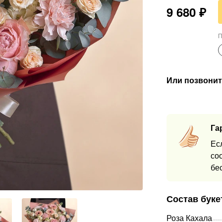
9 680
₽
П
Или позвонит
Га
Ес
со
бе
Состав буке
Роза Кахала