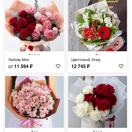
Любовь Моя
Цветочный Этюд
от
11 594
₽
12 745
₽