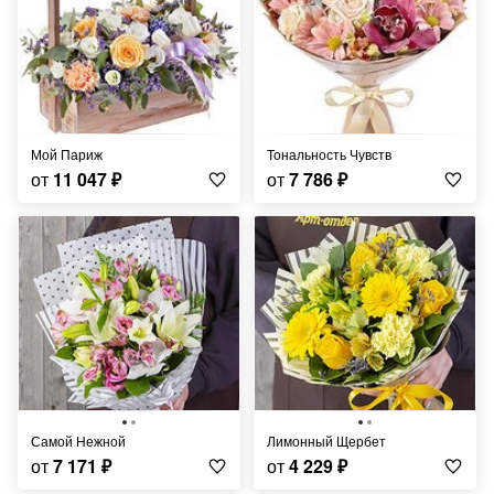
Мой Париж
Тональность Чувств
от
11 047
₽
от
7 786
₽
Самой Нежной
Лимонный Щербет
от
7 171
₽
от
4 229
₽