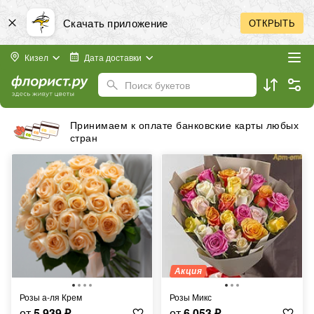
Скачать приложение
ОТКРЫТЬ
Кизел
Дата доставки
Поиск букетов
Принимаем к оплате банковские карты любых
стран
Акция
Розы а-ля Крем
Розы Микс
от
5 939
₽
от
6 053
₽