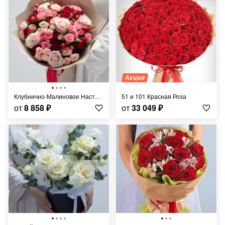
Акция
Клубнично-Малиновое Настроение
51 и 101 Красная Роза
от
8 858
₽
от
33 049
₽