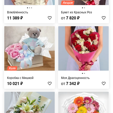
Акция
Влюблённость
Букет из Красных Роз
11 389
₽
от
7 820
₽
Хит
Коробка с Мишкой
Моя Драгоценность
10 021
₽
от
7 342
₽