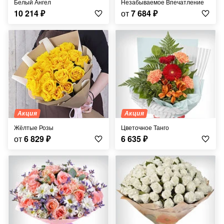
Белый Ангел
Незабываемое Впечатление
10 214
₽
от
7 684
₽
Акция
Акция
Жёлтые Розы
Цветочное Танго
от
6 829
₽
6 635
₽