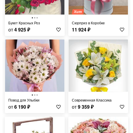
Хит
Букет Красных Роз
Сюрприз в Коробке
от
4 925
₽
11 924
₽
Повод для Улыбки
Современная Классика
от
6 190
₽
от
9 359
₽