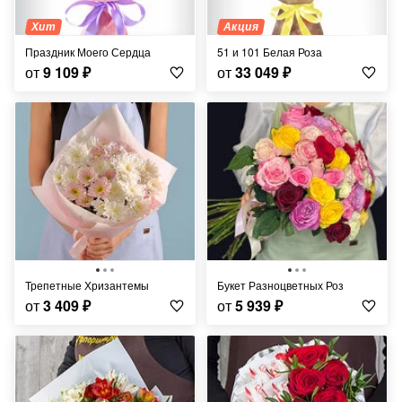
Хит
Акция
Праздник Моего Сердца
51 и 101 Белая Роза
от
9 109
₽
от
33 049
₽
Трепетные Хризантемы
Букет Разноцветных Роз
от
3 409
₽
от
5 939
₽