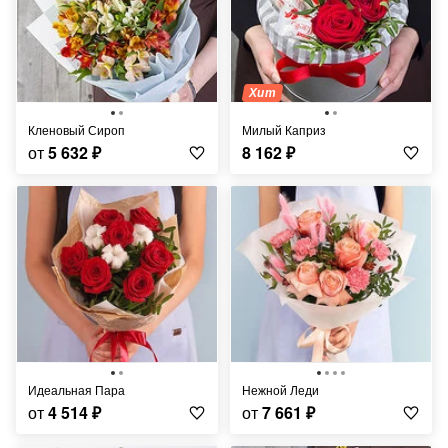
Хит
Кленовый Сироп
Милый Каприз
от
5 632
₽
8 162
₽
Идеальная Пара
Нежной Леди
от
4 514
₽
от
7 661
₽