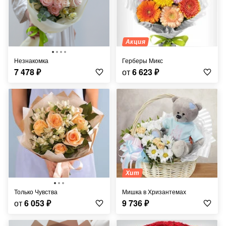
Акция
Незнакомка
Герберы Микс
7 478
₽
от
6 623
₽
Хит
Только Чувства
Мишка в Хризантемах
от
6 053
₽
9 736
₽