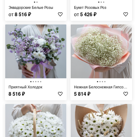
Эквадорские Белые Розы
Букет Розовых Роз
от
8 516
₽
от
5 426
₽
Приятный Холодок
Нежная Белоснежная Гипсофила
8 516
₽
5 814
₽