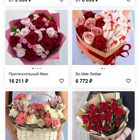
Притягательный Микс
Во Имя Любви
16 211
₽
6 772
₽