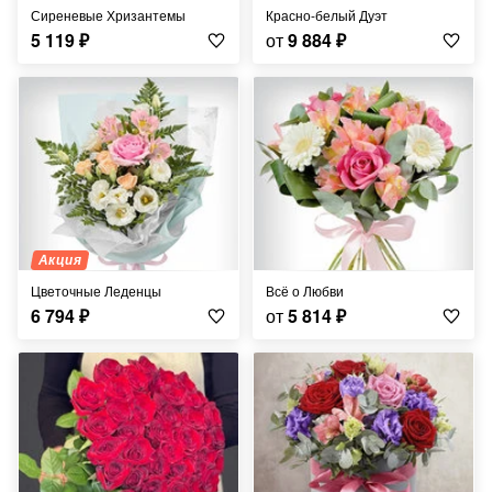
Сиреневые Хризантемы
Красно-белый Дуэт
5 119
₽
от
9 884
₽
Акция
Цветочные Леденцы
Всё о Любви
6 794
₽
от
5 814
₽