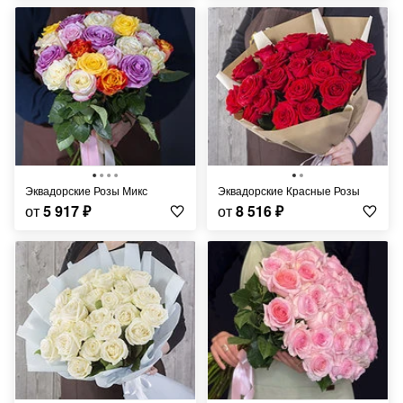
Эквадорские Розы Микс
Эквадорские Красные Розы
от
5 917
₽
от
8 516
₽