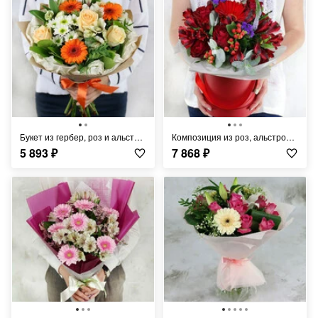
Букет из гербер, роз и альстромерии в крафте
Композиция из роз, альстромерий и герберы в шляпной коробке
5 893
₽
7 868
₽