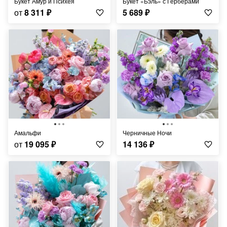
Букет Амур и Психея
Букет «Бэль» с Герберами
от
8 311
₽
5 689
₽
Амальфи
Черничные Ночи
от
19 095
₽
14 136
₽