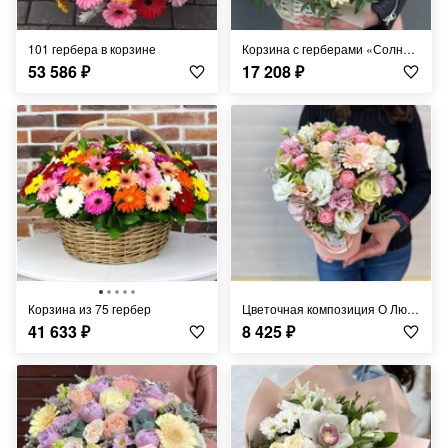
101 гербера в корзине
Корзина с герберами «Солнечный полдень»
53 586
₽
17 208
₽
Корзина из 75 гербер
Цветочная композиция О Любви
41 633
₽
8 425
₽