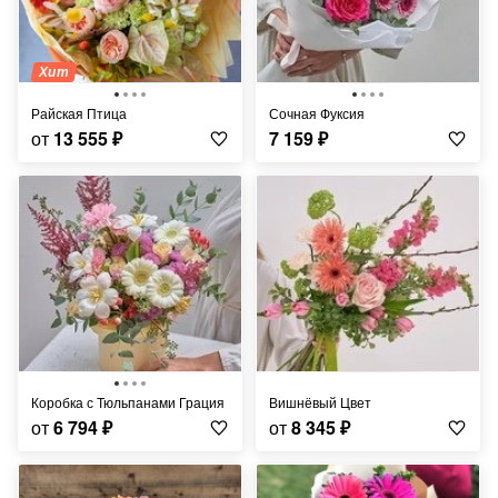
Хит
Райская Птица
Сочная Фуксия
от
13 555
₽
7 159
₽
Коробка с Тюльпанами Грация
Вишнёвый Цвет
от
6 794
₽
от
8 345
₽