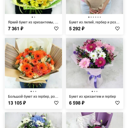
Яркий букет из хризантемы, ромашки и герберы
Букет из лилий, гербер и роз в крафте
7 361
₽
5 292
₽
Большой букет из гербер, роз и гвоздик
Букет из хризантем и гербер
13 105
₽
6 598
₽