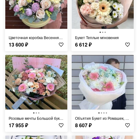
Цветочная коробка Весенняя радость
Букет Теплые мгновения
13 600
₽
6 612
₽
Розовые мечты Большой букет с кустовой розой и герберами Начальнице , коллеге
Объятия Букет из Ромашек, мини гербер и белоснежной хризантемы Герберы Ромашки Гортензи
17 955
₽
8 607
₽