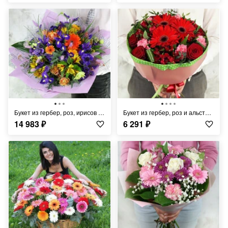
Букет из гербер, роз, ирисов и альстромерий
Букет из гербер, роз и альстромерий с листьями фисташки
14 983
₽
6 291
₽