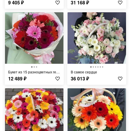
9 405
₽
31 168
₽
Букет из 15 разноцветных гербер и фисташки
В самое сердце
12 489
₽
36 013
₽