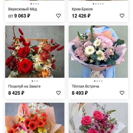
Вересковый Мёд
Крем-Брюле
от
9 063
₽
12 426
₽
Поцелуй на Закате
Тёплая Встреча
8 425
₽
8 493
₽