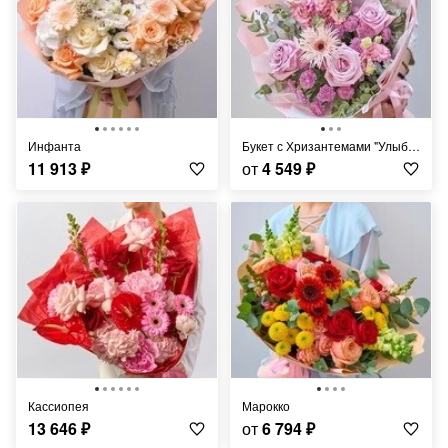
Инфанта
Букет с Хризантемами "Улыбка Ангела"
11 913
₽
от
4 549
₽
Кассиопея
Марокко
13 646
₽
от
6 794
₽