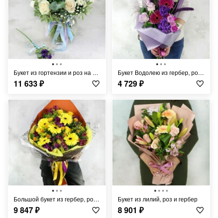
Букет из гортензии и роз на рождение сына
Букет Водолею из гербер, роз и фрезии
11 633
₽
4 729
₽
Большой букет из гербер, роз и картамусов
Букет из лилий, роз и гербер
9 847
₽
8 901
₽