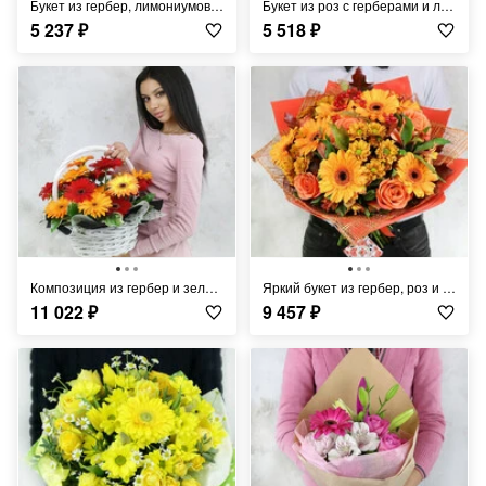
Букет из гербер, лимониумов и альстромерий
Букет из роз с герберами и лилией в упаковке
5 237
₽
5 518
₽
Композиция из гербер и зелени в корзине
Яркий букет из гербер, роз и хризантем
11 022
₽
9 457
₽