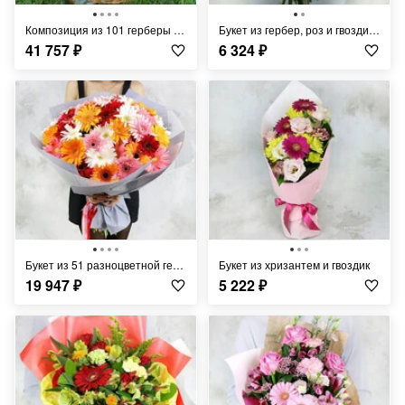
Композиция из 101 герберы в плетеной корзине
Букет из гербер, роз и гвоздик в упаковке
41 757
₽
6 324
₽
Букет из 51 разноцветной герберы
Букет из хризантем и гвоздик
19 947
₽
5 222
₽