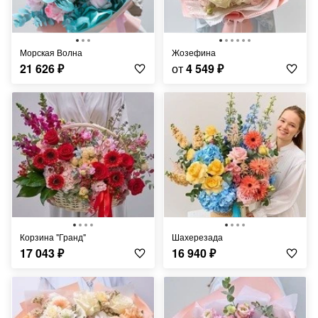
Морская Волна
Жозефина
21 626
₽
от
4 549
₽
Корзина "Гранд"
Шахерезада
17 043
₽
16 940
₽