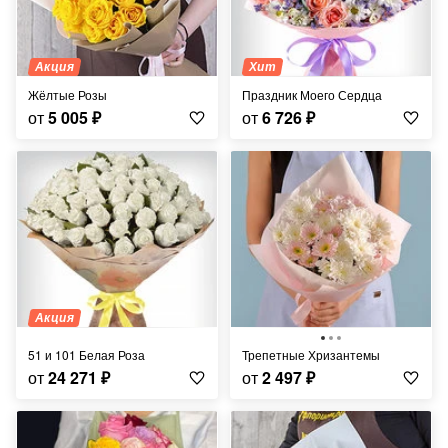
Акция
Хит
Жёлтые Розы
Праздник Моего Сердца
от
5 005
₽
от
6 726
₽
Акция
51 и 101 Белая Роза
Трепетные Хризантемы
от
24 271
₽
от
2 497
₽