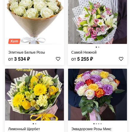
Хит
Элитные Белые Розы
Самой Нежной
от
3 534
₽
от
5 255
₽
Лимонный Щербет
Эквадорские Розы Микс