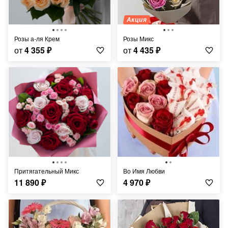
Акция
Розы а-ля Крем
Розы Микс
от
4 355
₽
от
4 435
₽
Притягательный Микс
Во Имя Любви
11 890
₽
4 970
₽