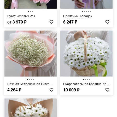
Букет Розовых Роз
Приятный Холодок
от
3 979
₽
6 247
₽
Нежная Белоснежная Гипсофила
Очаровательная Корзина Хризантем
4 264
₽
10 009
₽