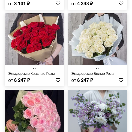
от
3 101
₽
от
4 343
₽
Эквадорские Красные Розы
Эквадорские Белые Розы
от
6 247
₽
от
6 247
₽