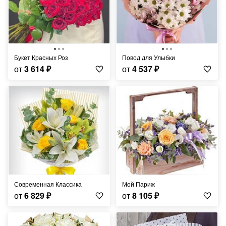
Букет Красных Роз
Повод для Улыбки
от
3 614
₽
от
4 537
₽
Современная Классика
Мой Париж
от
6 829
₽
от
8 105
₽