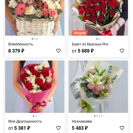
Акция
Влюблённость
Букет из Красных Роз
8 379
₽
от
5 689
₽
Моя Драгоценность
Незнакомка
от
5 381
₽
5 483
₽