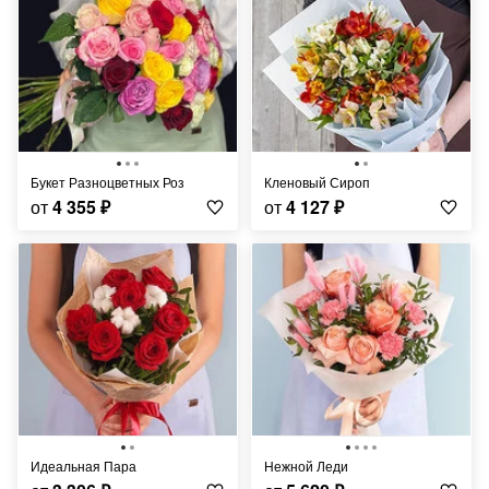
Букет Разноцветных Роз
Кленовый Сироп
от
4 355
₽
от
4 127
₽
Идеальная Пара
Нежной Леди