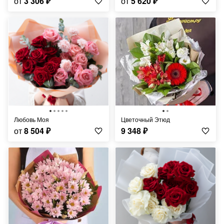
от
3 306
₽
от
5 620
₽
Любовь Моя
Цветочный Этюд
от
8 504
₽
9 348
₽