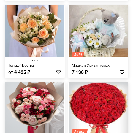
Хит
Только Чувства
Мишка в Хризантемах
от
4 435
₽
7 136
₽
Акция