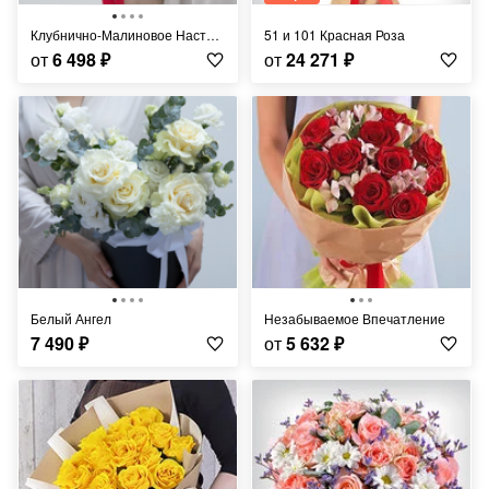
Клубнично-Малиновое Настроение
51 и 101 Красная Роза
от
6 498
₽
от
24 271
₽
Белый Ангел
Незабываемое Впечатление
7 490
₽
от
5 632
₽