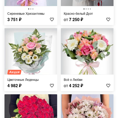
Сиреневые Хризантемы
Красно-белый Дуэт
3 751
₽
от
7 250
₽
Акция
Цветочные Леденцы
Всё о Любви
4 982
₽
от
4 252
₽