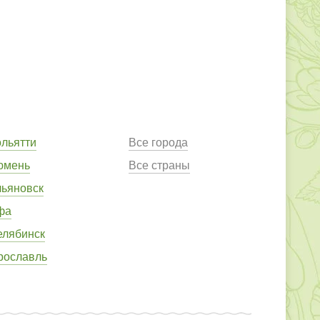
ольятти
Все города
юмень
Все страны
льяновск
фа
елябинск
рославль