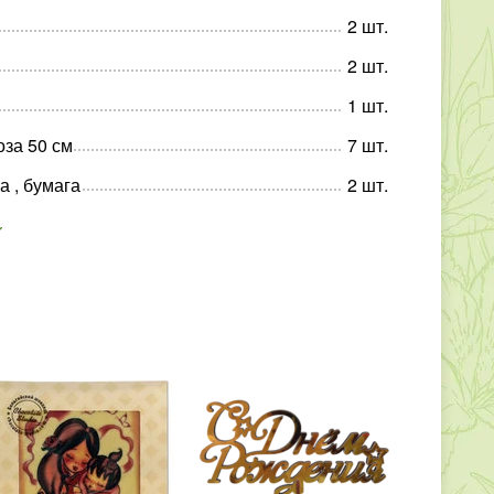
2
шт
.
2
шт
.
1
шт
.
оза 50 см
7
шт
.
а , бумага
2
шт
.