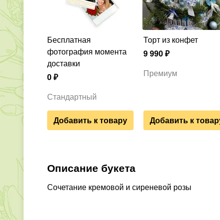
Бесплатная
Торт из конфет
фотография момента
9 990
₽
доставки
Премиум
0
₽
Стандартный
Добавить к товару
Добавить к товар
Описание букета
Сочетание кремовой и сиреневой розы