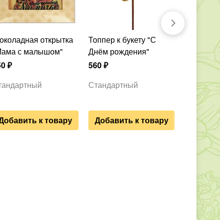
Топпер к букету "С
Сладкая
Мама с малышом"
Днём рождения"
5 990
₽
50
₽
560
₽
Стандар
тандартный
Стандартный
Добавить к товару
Добавить к товару