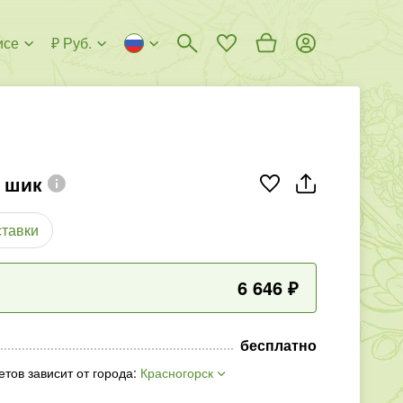
исе
₽ Руб.
 шик
ставки
6 646
₽
бесплатно
етов зависит от города
:
Красногорск