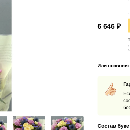
6 646
₽
П
Или позвонит
Га
Ес
со
бе
Состав буке