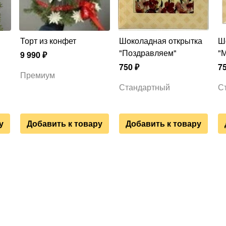
Торт из конфет
Шоколадная открытка
Шоколадная открытка
"Поздравляем"
"
9 990
₽
750
₽
7
Премиум
Стандартный
С
у
Добавить к товару
Добавить к товару