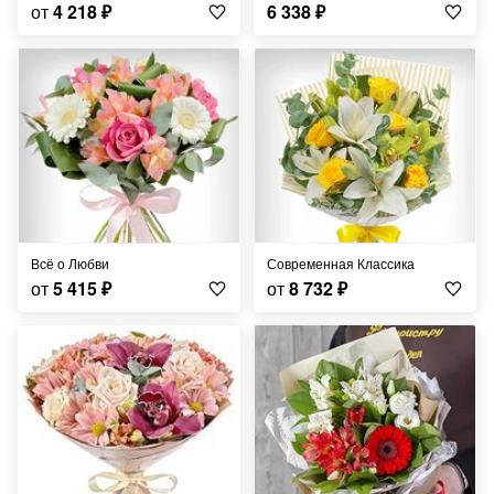
от
4 218
₽
6 338
₽
Всё о Любви
Современная Классика
от
5 415
₽
от
8 732
₽