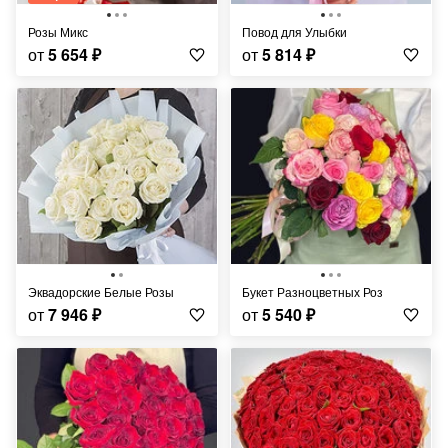
Розы Микс
Повод для Улыбки
от
5 654
₽
от
5 814
₽
Эквадорские Белые Розы
Букет Разноцветных Роз
от
7 946
₽
от
5 540
₽