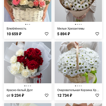
Влюблённость
Милые Хризантемы
10 659
₽
5 894
₽
Красно-белый Дуэт
Очаровательная Корзина Хризантем
от
9 234
₽
12 734
₽