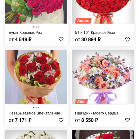
Акция
Букет Красных Роз
51 и 101 Красная Роза
от
4 549
₽
от
30 894
₽
Хит
Незабываемое Впечатление
Праздник Моего Сердца
от
7 171
₽
от
8 550
₽