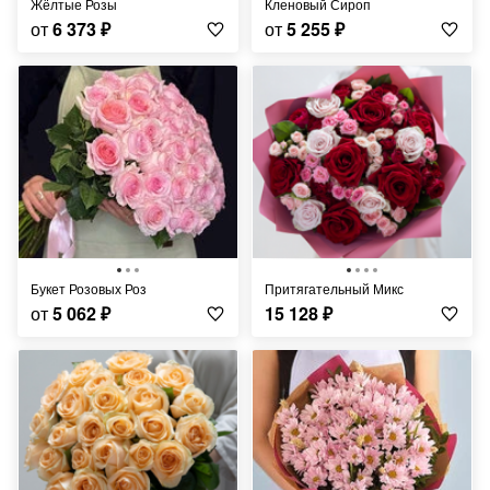
Жёлтые Розы
Кленовый Сироп
от
6 373
₽
от
5 255
₽
Букет Розовых Роз
Притягательный Микс
от
5 062
₽
15 128
₽