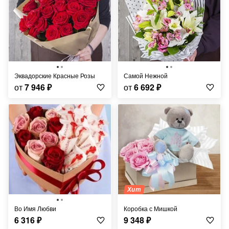
Эквадорские Красные Розы
Самой Нежной
от
7 946
₽
от
6 692
₽
Хит
Во Имя Любви
Коробка с Мишкой
6 316
₽
9 348
₽