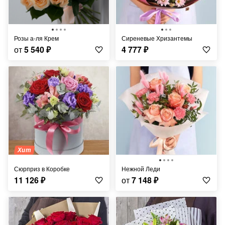
Розы а-ля Крем
Сиреневые Хризантемы
от
5 540
₽
4 777
₽
Хит
Сюрприз в Коробке
Нежной Леди
11 126
₽
от
7 148
₽