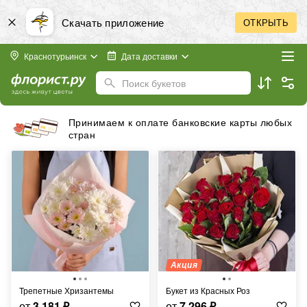
Скачать приложение
ОТКРЫТЬ
Краснотурьинск
Дата доставки
Поиск букетов
Принимаем к оплате банковские карты любых
стран
Акция
Трепетные Хризантемы
Букет из Красных Роз
от
3 181
₽
от
7 296
₽