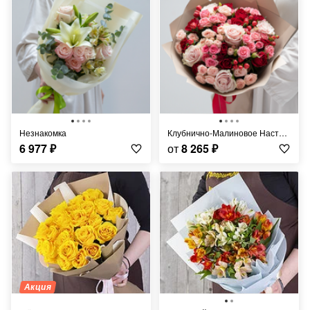
Незнакомка
Клубнично-Малиновое Настроение
6 977
₽
от
8 265
₽
Акция