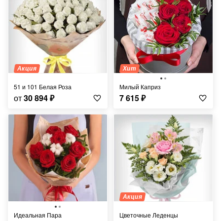
Акция
Хит
51 и 101 Белая Роза
Милый Каприз
от
30 894
₽
7 615
₽
Акция
Идеальная Пара
Цветочные Леденцы