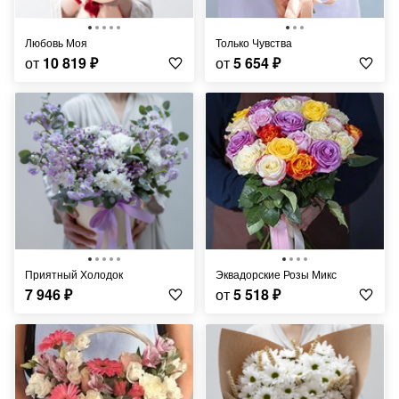
Любовь Моя
Только Чувства
от
10 819
₽
от
5 654
₽
Приятный Холодок
Эквадорские Розы Микс
7 946
₽
от
5 518
₽