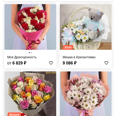
Хит
Моя Драгоценность
Мишка в Хризантемах
от
6 829
₽
9 086
₽
Акция