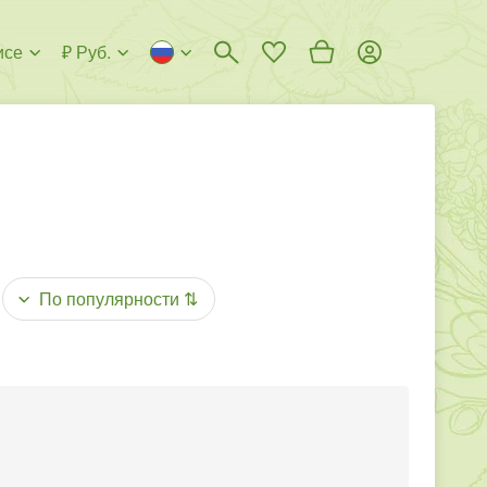
исе
₽ Руб.
По популярности
⇅