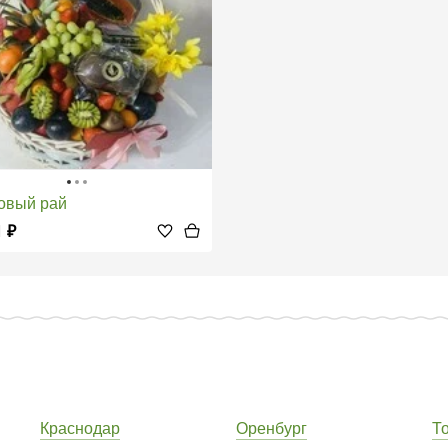
товый рай
1
₽
Краснодар
Оренбург
Т