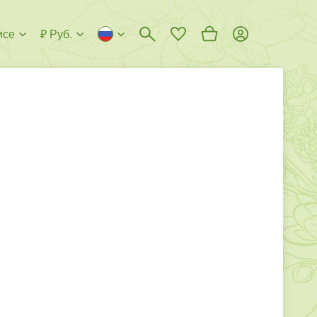
исе
₽ Руб.