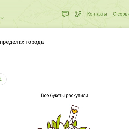
Контакты
О серв
 пределах города
нковские карты любых стран
⇅
Все букеты раскупили