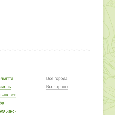
ольятти
Все города
юмень
Все страны
льяновск
фа
елябинск