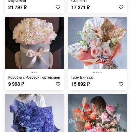
Мармелад
Скарлетт
21 797
₽
17 271
₽
Коробка с Розовой Гортензией
Глэм Винтаж
9 998
₽
15 892
₽