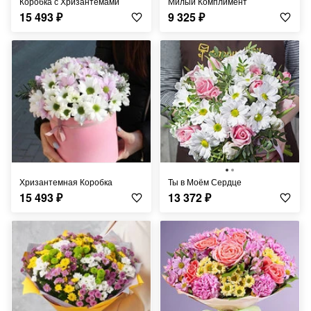
Коробка с Хризантемами
Милый Комплимент
15 493
₽
9 325
₽
Хризантемная Коробка
Ты в Моём Сердце
15 493
₽
13 372
₽