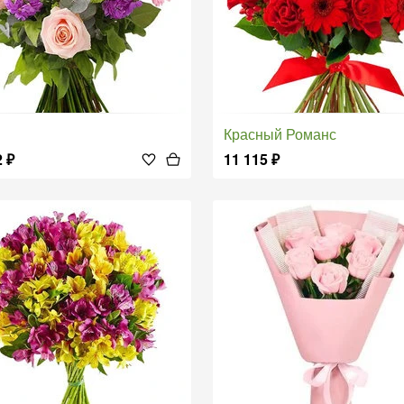
Красный Романс
2
₽
11 115
₽