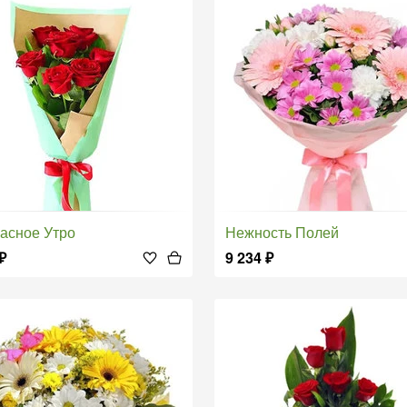
расное Утро
Нежность Полей
₽
9 234
₽