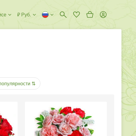
исе
₽ Руб.
популярности
⇅