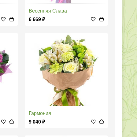
Весенняя Слава
6 669
₽
Гармония
9 040
₽