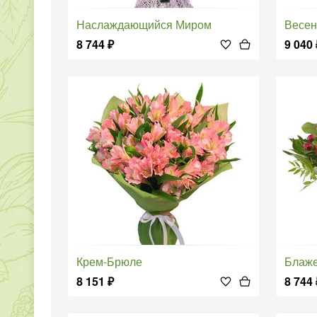
Наслаждающийся Миром
Весе
8 744
₽
9 040
Крем-Брюле
Блаж
8 151
₽
8 744