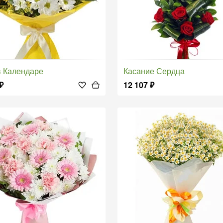
 в Календаре
Касание Сердца
₽
12 107
₽