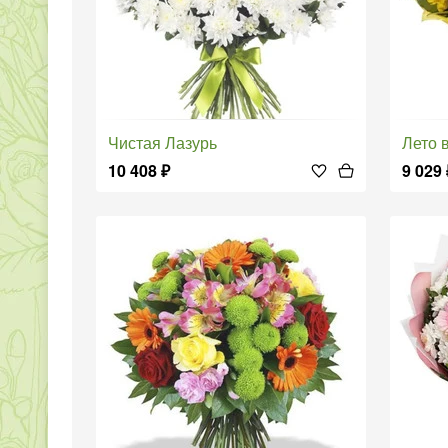
Чистая Лазурь
Лето
10 408
₽
9 029