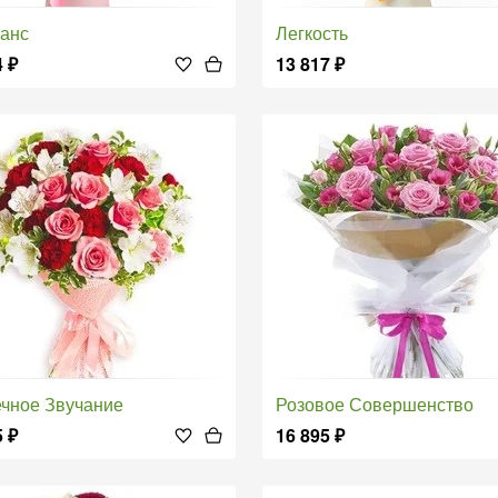
ранс
Легкость
4
₽
13 817
₽
ечное Звучание
Розовое Совершенство
5
₽
16 895
₽