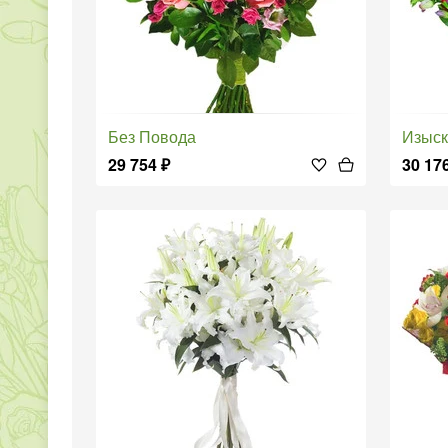
Без Повода
Изыс
29 754
₽
30 17