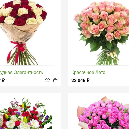
рудная Элегантность
Красочное Лето
7
₽
22 048
₽