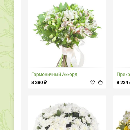
Гармоничный Аккорд
Прек
8 390
₽
9 234