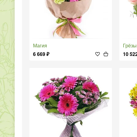
Магия
Грёзы
6 669
₽
10 52