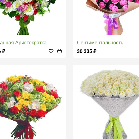
канная Аристократка
Сентиментальность
6
₽
30 335
₽