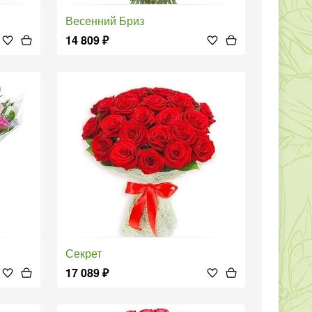
Весенний Бриз
14 809
₽
Секрет
17 089
₽