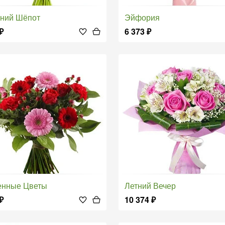
нний Шёпот
Эйфория
₽
6 373
₽
енные Цветы
Летний Вечер
₽
10 374
₽