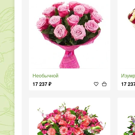
Необычной
Изум
17 237
₽
17 23