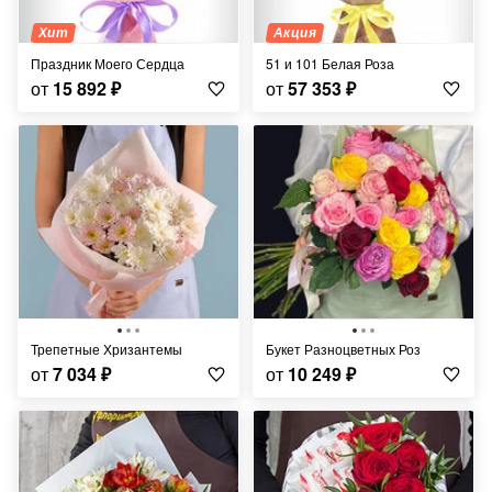
Хит
Акция
Праздник Моего Сердца
51 и 101 Белая Роза
от
15 892
₽
от
57 353
₽
Трепетные Хризантемы
Букет Разноцветных Роз
от
7 034
₽
от
10 249
₽