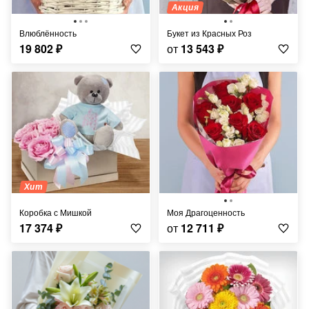
Акция
Влюблённость
Букет из Красных Роз
19 802
₽
от
13 543
₽
Хит
Коробка с Мишкой
Моя Драгоценность
17 374
₽
от
12 711
₽