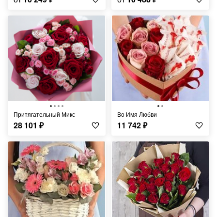
Притягательный Микс
Во Имя Любви
28 101
₽
11 742
₽