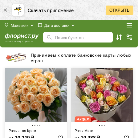
Скачать приложение
ОТКРЫТЬ
Мажейкяй
Дата доставки
Поиск букетов
Принимаем к оплате банковские карты любых
стран
Акция
Розы а-ля Крем
Розы Микс
от
10 249
₽
от
10 488
₽