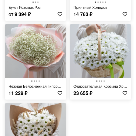
Букет Розовых Роз
Приятный Холодок
от
9 394
₽
14 763
₽
Нежная Белоснежная Гипсофила
Очаровательная Корзина Хризантем
11 229
₽
23 655
₽