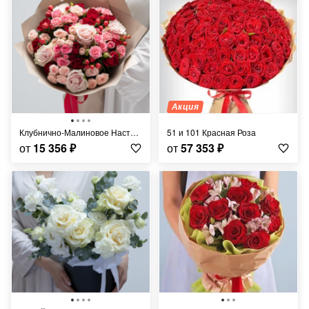
Акция
Клубнично-Малиновое Настроение
51 и 101 Красная Роза
от
15 356
₽
от
57 353
₽