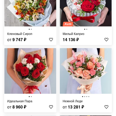
Хит
Кленовый Сироп
Милый Каприз
от
9 747
₽
14 136
₽
Идеальная Пара
Нежной Леди
от
8 960
₽
от
13 281
₽