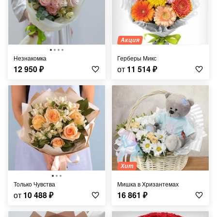
Акция
Незнакомка
Герберы Микс
12 950
₽
от
11 514
₽
Хит
Только Чувства
Мишка в Хризантемах
от
10 488
₽
16 861
₽