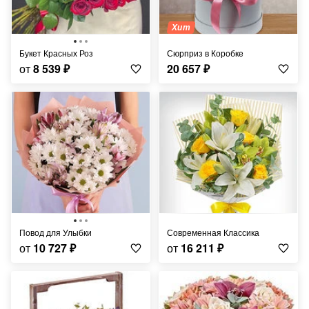
Хит
Букет Красных Роз
Сюрприз в Коробке
от
8 539
₽
20 657
₽
Повод для Улыбки
Современная Классика
от
10 727
₽
от
16 211
₽