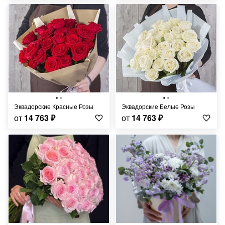
Эквадорские Красные Розы
Эквадорские Белые Розы
от
14 763
₽
от
14 763
₽