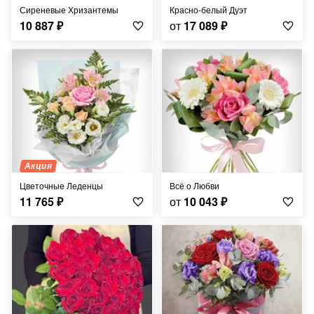
Сиреневые Хризантемы
Красно-белый Дуэт
10 887
₽
от
17 089
₽
Акция
Цветочные Леденцы
Всё о Любви
11 765
₽
от
10 043
₽