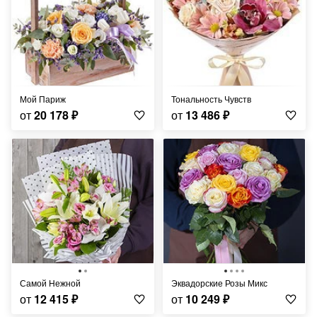
Мой Париж
Тональность Чувств
от
20 178
₽
от
13 486
₽
Самой Нежной
Эквадорские Розы Микс
от
12 415
₽
от
10 249
₽