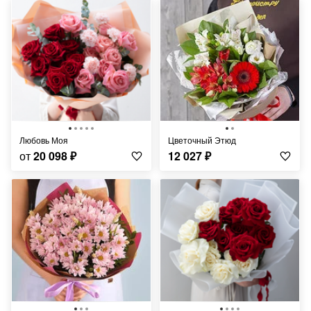
Любовь Моя
Цветочный Этюд
от
20 098
₽
12 027
₽