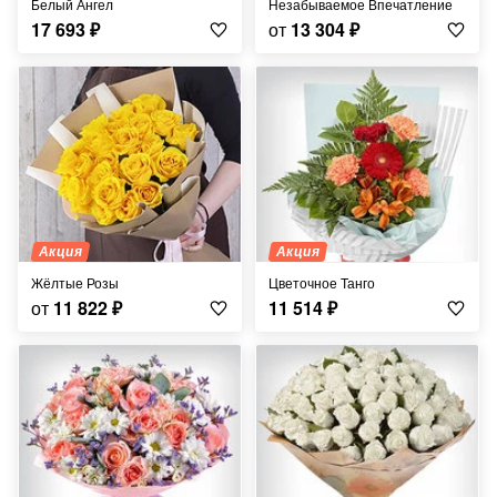
Белый Ангел
Незабываемое Впечатление
17 693
₽
от
13 304
₽
Акция
Акция
Жёлтые Розы
Цветочное Танго
от
11 822
₽
11 514
₽