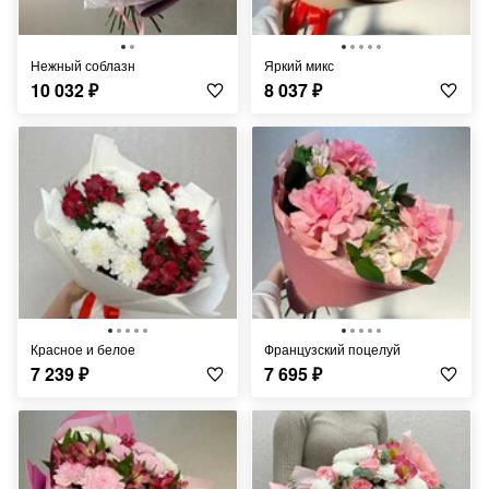
Нежный соблазн
Яркий микс
10 032
₽
8 037
₽
Красное и белое
Французский поцелуй
7 239
₽
7 695
₽