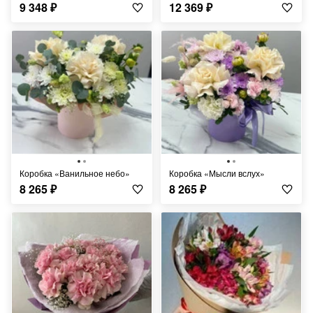
9 348
₽
12 369
₽
Коробка «Ванильное небо»
Коробка «Мысли вслух»
8 265
₽
8 265
₽