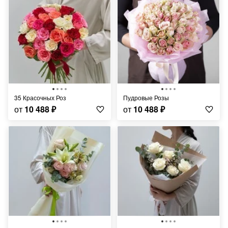
35 Красочных Роз
Пудровые Розы
от
10 488
₽
от
10 488
₽