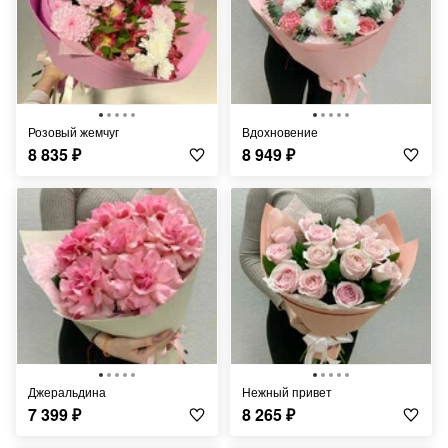
Розовый жемчуг
Вдохновение
8 835
₽
8 949
₽
Джеральдина
Нежный привет
7 399
₽
8 265
₽