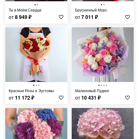
Ты в Моём Сердце
Брусничный Морс
от
8 949
₽
от
7 011
₽
Красные Розы и Эустомы
Малиновый Пудинг
от
11 172
₽
от
10 431
₽