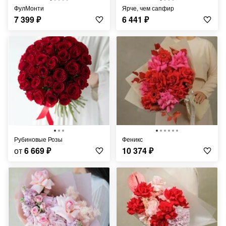
ФулМонти
Ярче, чем сапфир
7 399
₽
6 441
₽
Рубиновые Розы
Феникс
от
6 669
₽
10 374
₽