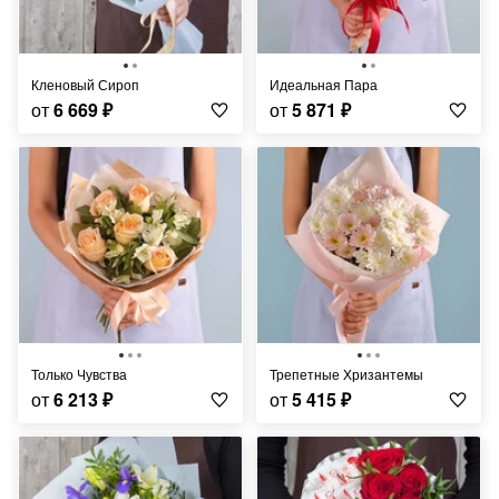
Кленовый Сироп
Идеальная Пара
от
6 669
₽
от
5 871
₽
Только Чувства
Трепетные Хризантемы
от
6 213
₽
от
5 415
₽