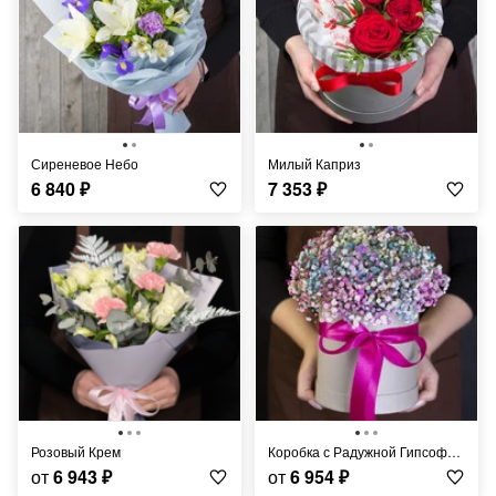
Сиреневое Небо
Милый Каприз
6 840
₽
7 353
₽
Розовый Крем
Коробка с Радужной Гипсофилой
от
6 943
₽
от
6 954
₽