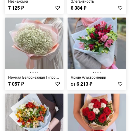
Незнакомка
Элегантность
7 125
₽
6 384
₽
Нежная Белоснежная Гипсофила
Яркие Альстромерии
7 057
₽
от
6 213
₽