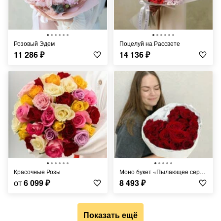
Розовый Эдем
Поцелуй на Рассвете
11 286
₽
14 136
₽
Красочные Розы
Моно букет «Пылающее сердце»
от
6 099
₽
8 493
₽
Показать ещё