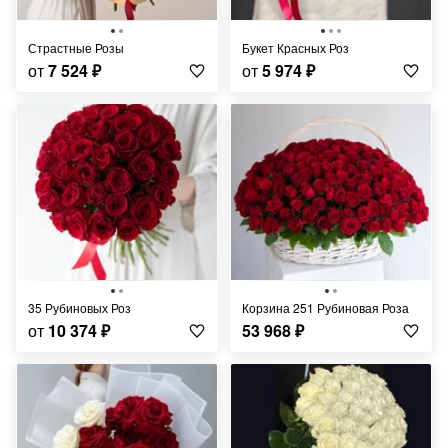
Страстные Розы
Букет Красных Роз
от
7 524
₽
от
5 974
₽
35 Рубиновых Роз
Корзина 251 Рубиновая Роза
от
10 374
₽
53 968
₽