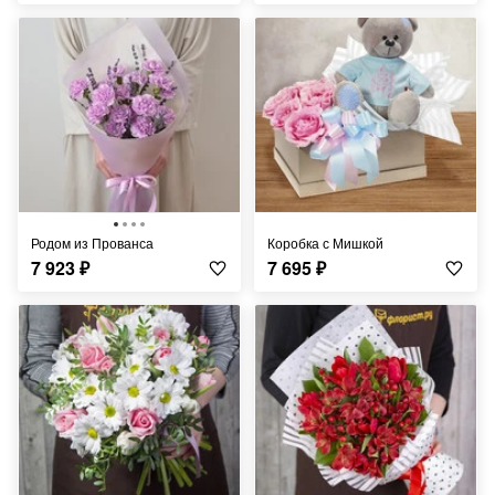
Родом из Прованса
Коробка с Мишкой
7 923
₽
7 695
₽