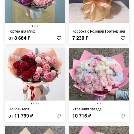
Гортензия Микс
Коробка с Розовой Гортензией
от
8 664
₽
7 239
₽
Любовь Моя
Утренняя звезда
от
11 799
₽
10 716
₽