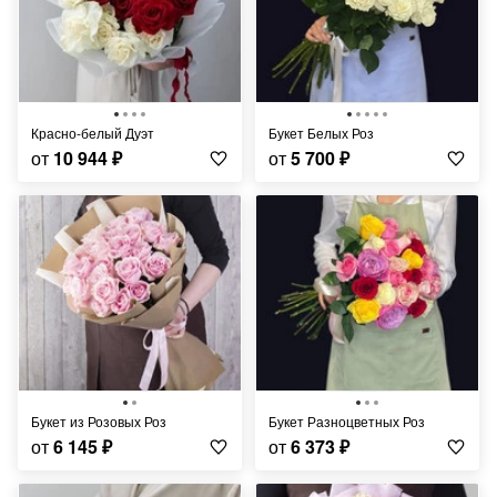
Красно-белый Дуэт
Букет Белых Роз
от
10 944
₽
от
5 700
₽
Букет из Розовых Роз
Букет Разноцветных Роз
от
6 145
₽
от
6 373
₽