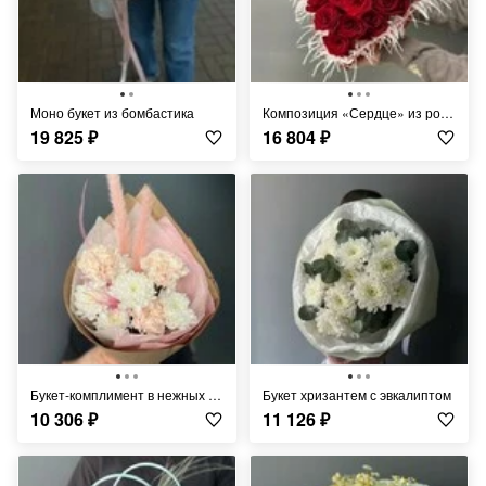
Моно букет из бомбастика
Композиция «Сердце» из роз с перьями
19 825
₽
16 804
₽
Букет-комплимент в нежных тонах
Букет хризантем с эвкалиптом
10 306
₽
11 126
₽