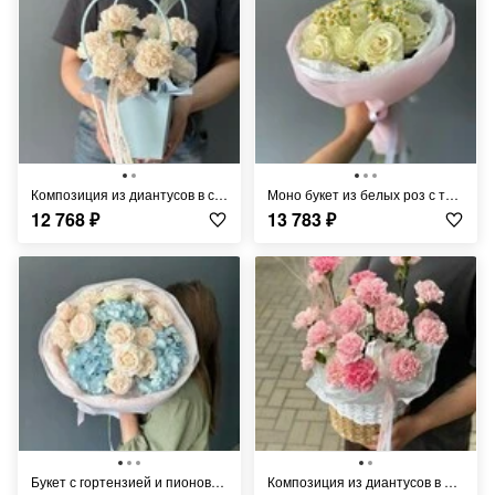
Композиция из диантусов в сумочке
Моно букет из белых роз с танацетумом
12 768
₽
13 783
₽
Букет с гортензией и пионовидными розами
Композиция из диантусов в плетеной корзине