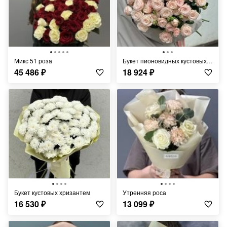
Микс 51 роза
Букет пионовидных кустовых роз
45 486
₽
18 924
₽
Букет кустовых хризантем
Утренняя роса
16 530
₽
13 099
₽