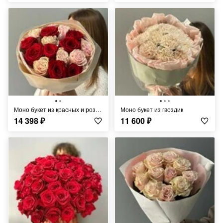
Моно букет из красных и розовых роз
Моно букет из гвоздик
14 398
₽
11 600
₽