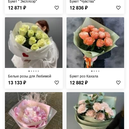
Букет " Эксплоэр"
Букет "Чувства"
12 871
₽
12 836
₽
Белые розы для Любимой
Букет роз Кахала
13 133
₽
12 882
₽