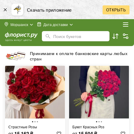
Скачать приложение
ОТКРЫТЬ
Моршанск
Дата доставки
Поиск букетов
Принимаем к оплате банковские карты любых
стран
Страстные Розы
Букет Красных Роз
от
15 162
₽
от
15 504
₽