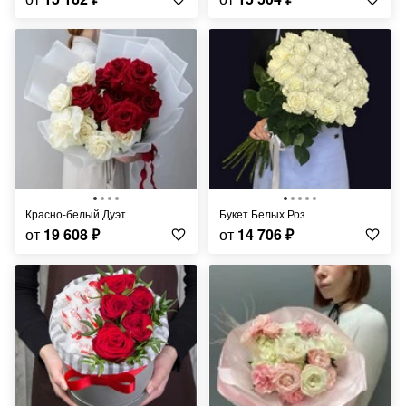
Красно-белый Дуэт
Букет Белых Роз
от
19 608
₽
от
14 706
₽