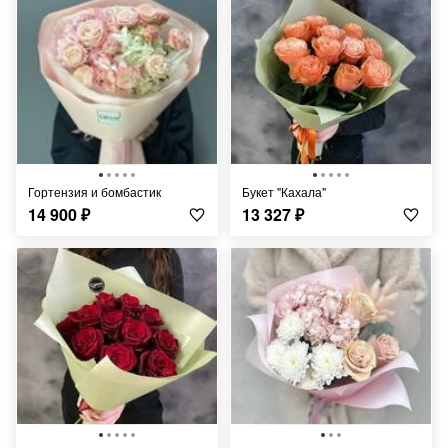
Гортензия и бомбастик
Букет "Кахала"
14 900
₽
13 327
₽