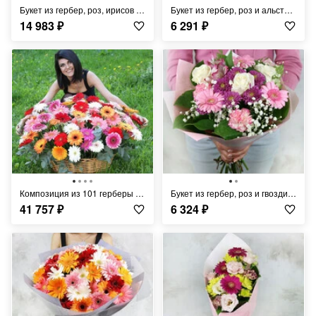
Букет из гербер, роз, ирисов и альстромерий
Букет из гербер, роз и альстромерий с листьями фисташки
14 983
₽
6 291
₽
Композиция из 101 герберы в плетеной корзине
Букет из гербер, роз и гвоздик в упаковке
41 757
₽
6 324
₽