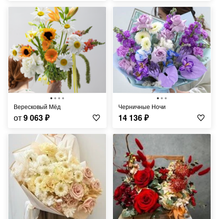
Вересковый Мёд
Черничные Ночи
от
9 063
₽
14 136
₽