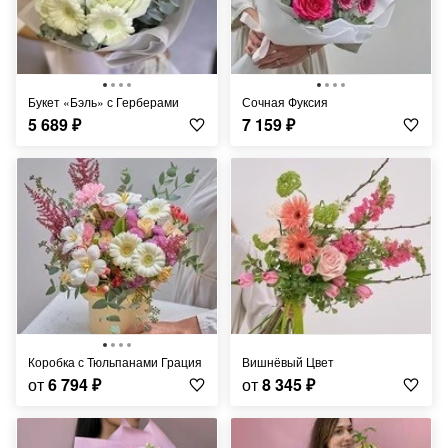
Букет «Бэль» с Герберами
Сочная Фуксия
5 689
₽
7 159
₽
Коробка с Тюльпанами Грация
Вишнёвый Цвет
от
6 794
₽
от
8 345
₽