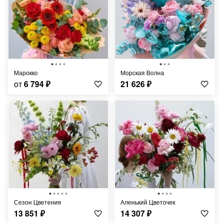
Марокко
Морская Волна
от
6 794
₽
21 626
₽
Сезон Цветения
Аленький Цветочек
13 851
₽
14 307
₽