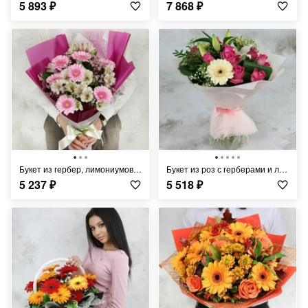
5 893
₽
7 868
₽
Букет из гербер, лимониумов и альстромерий
Букет из роз с герберами и лилией в упаковке
5 237
₽
5 518
₽