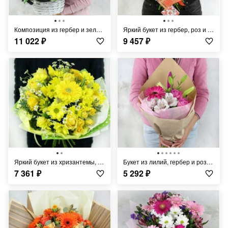
Композиция из гербер и зелени в корзине
Яркий букет из гербер, роз и хризантем
11 022
₽
9 457
₽
Яркий букет из хризантемы, ромашки и герберы
Букет из лилий, гербер и роз в крафте
7 361
₽
5 292
₽