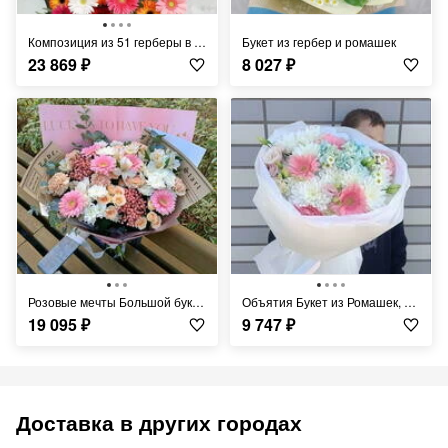
Композиция из 51 герберы в плетеной корзине
Букет из гербер и ромашек
23 869
₽
8 027
₽
Розовые мечты Большой букет с кустовой розой и герберами Начальнице , коллеге
Объятия Букет из Ромашек, мини гербер и белоснежной хризантемы Герберы Ромашки Гортензи
19 095
₽
9 747
₽
Доставка в других городах