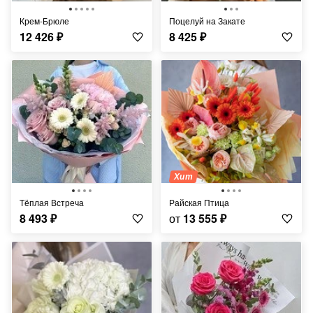
Крем-Брюле
Поцелуй на Закате
12 426
₽
8 425
₽
Хит
Тёплая Встреча
Райская Птица
8 493
₽
от
13 555
₽