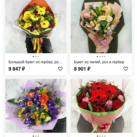
Большой букет из гербер, роз и картамусов
Букет из лилий, роз и гербер
9 847
₽
8 901
₽