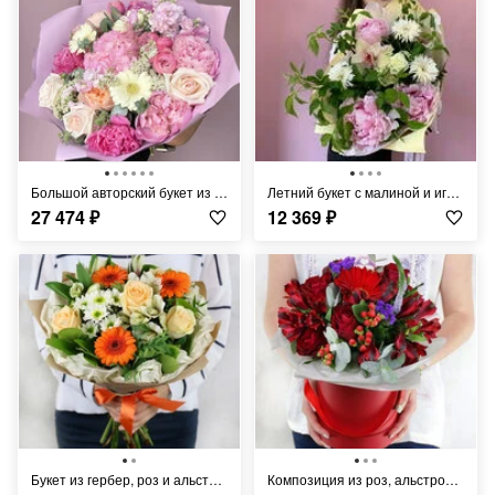
Большой авторский букет из элитных сортовых цветов
Летний букет с малиной и игольчатыми герберами
27 474
₽
12 369
₽
Букет из гербер, роз и альстромерии в крафте
Композиция из роз, альстромерий и герберы в шляпной коробке