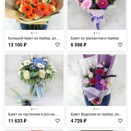
Большой букет из гербер, роз и гвоздик
Букет из хризантем и гербер
13 105
₽
6 598
₽
Букет из гортензии и роз на рождение сына
Букет Водолею из гербер, роз и фрезии
11 633
₽
4 729
₽