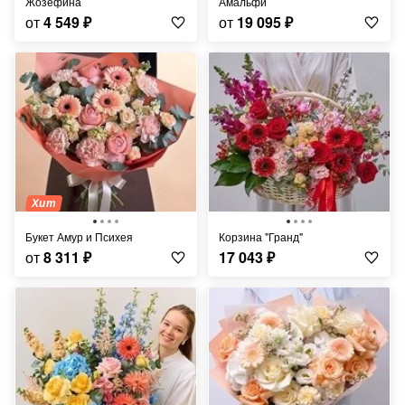
Жозефина
Амальфи
от
4 549
₽
от
19 095
₽
Хит
Букет Амур и Психея
Корзина "Гранд"
от
8 311
₽
17 043
₽