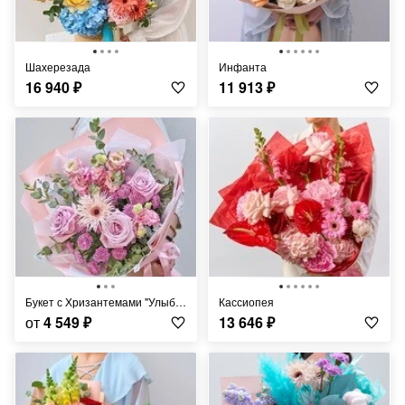
Шахерезада
Инфанта
16 940
₽
11 913
₽
Букет с Хризантемами "Улыбка Ангела"
Кассиопея
от
4 549
₽
13 646
₽