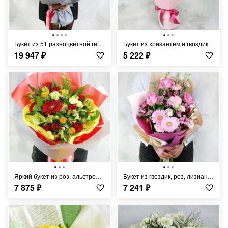
Букет из 51 разноцветной герберы
Букет из хризантем и гвоздик
19 947
₽
5 222
₽
Яркий букет из роз, альстромерий и герберы
Букет из гвоздик, роз, лизиантусов и альстромерий
7 875
₽
7 241
₽