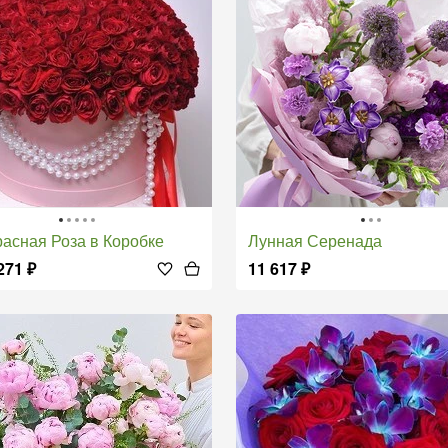
Красная Роза в Коробке
Лунная Серенада
271
₽
11 617
₽