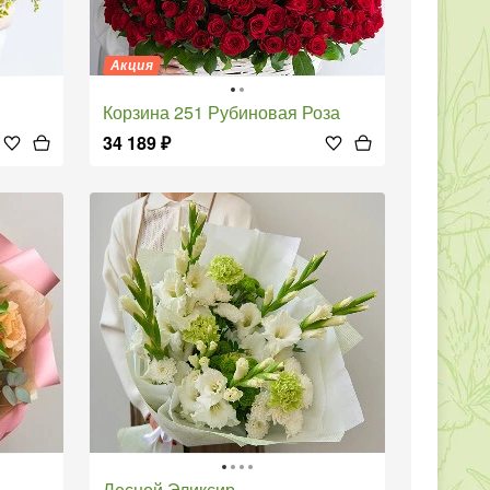
Акция
Корзина 251 Рубиновая Роза
34 189
₽
Лесной Эликсир