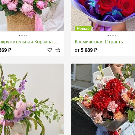
Новый
окружительная Корзина Пионов
Космическая Страсть
369
₽
от
5 689
₽