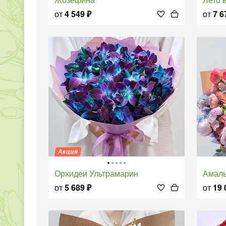
от
4 549
₽
от
7 6
Акция
Орхидеи Ультрамарин
Амал
от
5 689
₽
от
19 