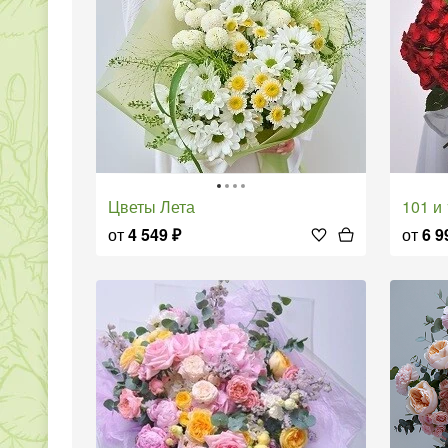
Цветы Лета
101 
от
4 549
₽
от
6 9