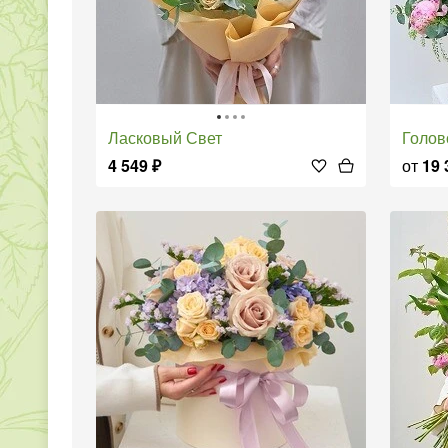
Ласковый Свет
Голов
4 549
₽
от
19 