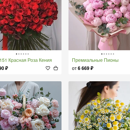
и 151 Красная Роза Кения
Премиальные Пионы
90
₽
от
6 669
₽