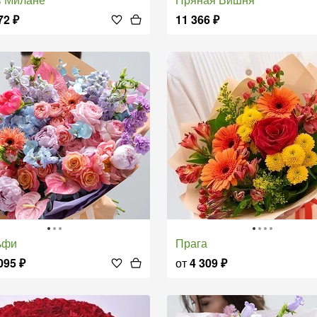
72
₽
11 366
₽
ьфи
Прага
095
₽
от
4 309
₽