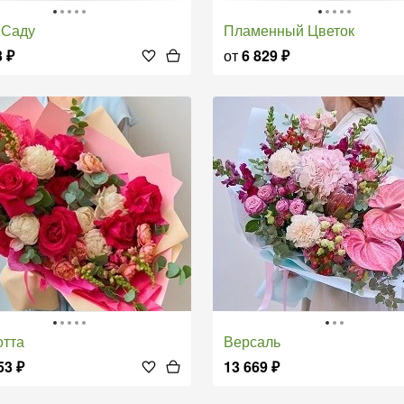
в Саду
Пламенный Цветок
3
₽
от
6 829
₽
отта
Версаль
53
₽
13 669
₽