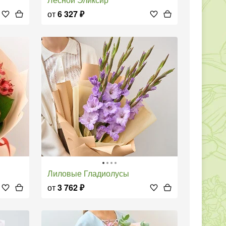
от
6 327
₽
Лиловые Гладиолусы
от
3 762
₽