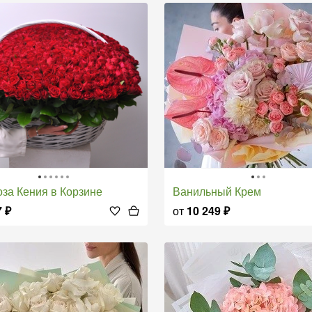
Роза Кения в Корзине
Ванильный Крем
7
₽
от
10 249
₽