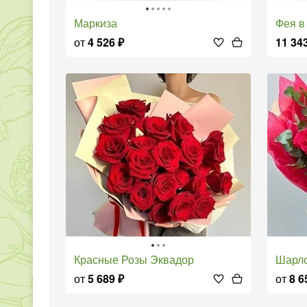
Маркиза
Фея 
от
4 526
₽
11 34
Красные Розы Эквадор
Шарл
от
5 689
₽
от
8 6