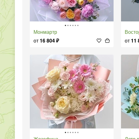
Монмартр
Вост
от
16 804
₽
от
11 
Жозефина
Лето