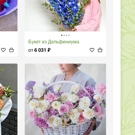
Букет из Дельфиниума
от
6 031
₽