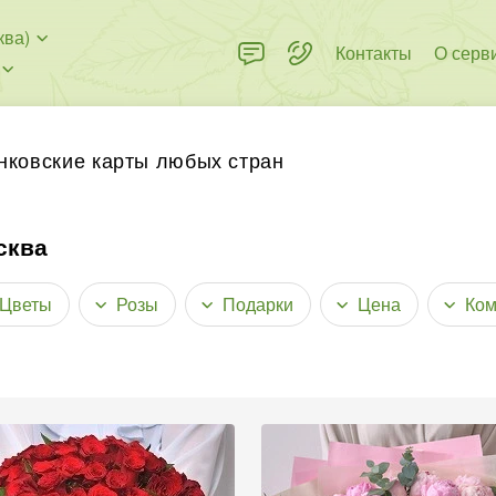
ква)
Контакты
О серв
нковские карты любых стран
сква
Цветы
Розы
Подарки
Цена
Ком