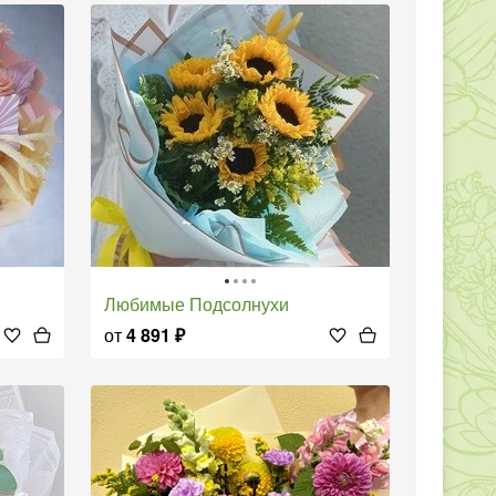
Любимые Подсолнухи
от
4 891
₽