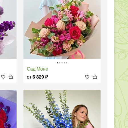
Сад Моне
от
6 829
₽