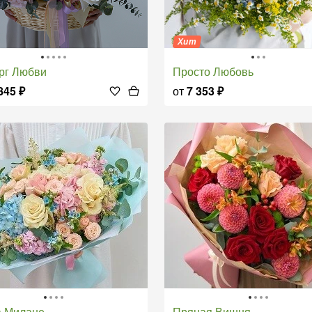
Хит
орг Любви
Просто Любовь
845
₽
от
7 353
₽
 в Милане
Пряная Вишня