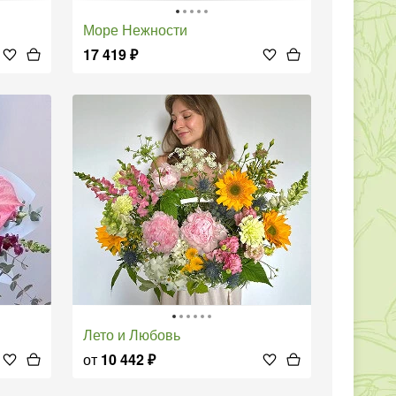
Море Нежности
17 419
₽
Лето и Любовь
от
10 442
₽