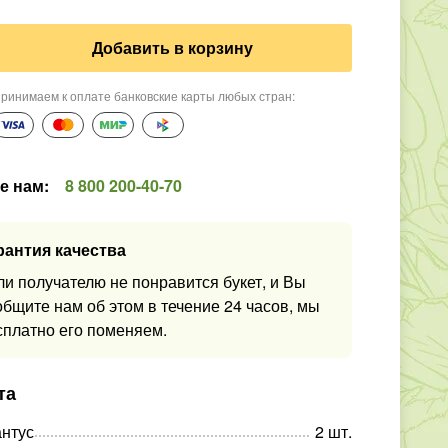
Добавить в корзину
ринимаем к оплате банковские карты любых стран
:
е нам
:
8 800 200-40-70
рантия качества
ли получателю не понравится букет, и Вы
общите нам об этом в течение 24 часов, мы
сплатно его поменяем.
та
нтус
2
шт
.