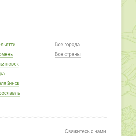
ольятти
Все города
юмень
Все страны
льяновск
фа
елябинск
рославль
Свяжитесь с нами