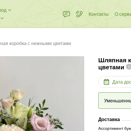
род
Контакты
О серв
ная коробка с нежными цветами
Шляпная 
цветами
Дата до
Уменьшенн
Доставка
Ассортимент бук