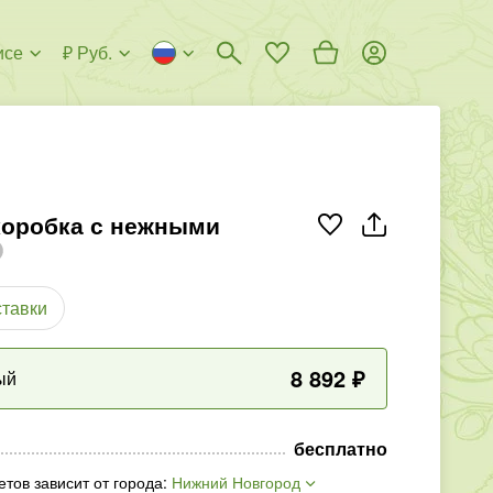
исе
₽ Руб.
коробка с нежными
ставки
8 892
₽
ый
бесплатно
етов зависит от города
:
Нижний Новгород