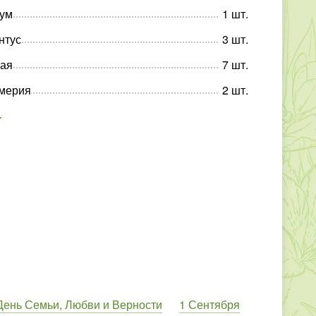
ум
1
шт
.
нтус
3
шт
.
лая
7
шт
.
омерия
2
шт
.
День Семьи, Любви и Верности
1 Сентября