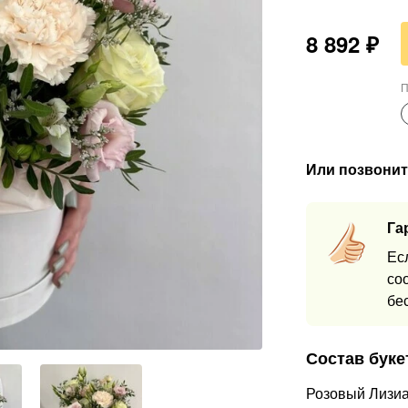
8 892
₽
П
Или позвонит
Га
Ес
со
бе
Состав буке
Розовый Лизиа