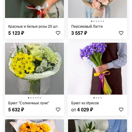
Красные и белые розы 25 шт.
Персиковый Латте
5 123
₽
3 557
₽
Букет "Солнечные лучи"
Букет из Ирисов
5 632
₽
от
4 029
₽