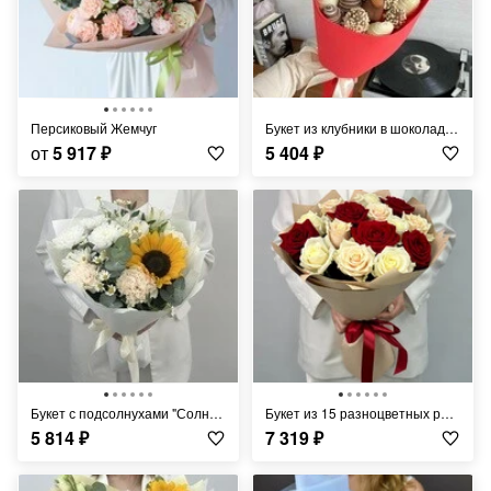
Персиковый Жемчуг
Букет из клубники в шоколаде 3
от
5 917
₽
5 404
₽
Букет с подсолнухами "Солнечный день"
Букет из 15 разноцветных роз 50 см
5 814
₽
7 319
₽