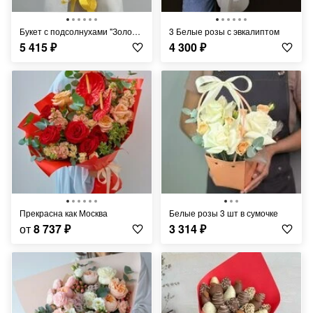
Букет с подсолнухами "Золотой век"
3 Белые розы с эвкалиптом
5 415
₽
4 300
₽
Прекрасна как Москва
Белые розы 3 шт в сумочке
от
8 737
₽
3 314
₽