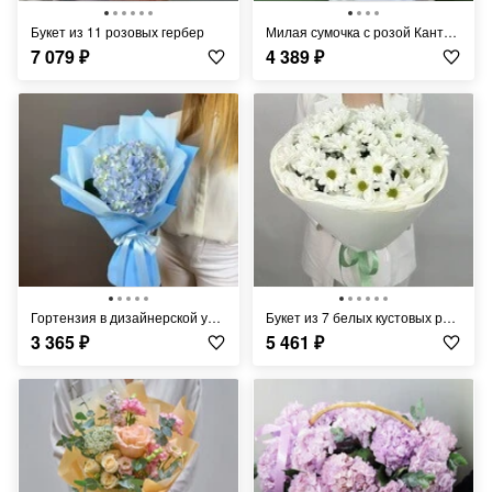
Букет из 11 розовых гербер
Милая сумочка с розой Кантри ,хризантемой ,ромашками,маттиолой и диантусами
7 079
₽
4 389
₽
Гортензия в дизайнерской упаковке
Букет из 7 белых кустовых ромашковых хризантем
3 365
₽
5 461
₽