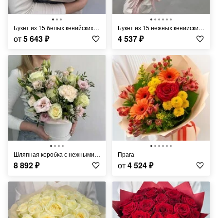
Букет из 15 белых кенийских роз
Букет из 15 нежных кенииских роз 35 см
от
5 643
₽
4 537
₽
Шляпная коробка с нежными цветами
Прага
8 892
₽
от
4 524
₽