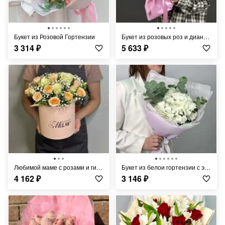
Букет из Розовой Гортензии
Букет из розовых роз и диантусов
3 314
₽
5 633
₽
Любимой маме с розами и гипсофилой
Букет из белои гортензии с эвкалиптом
4 162
₽
3 146
₽