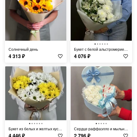
Солнечный день
Букет с белой альстромерией и хризантемой
4 313
₽
4 076
₽
Букет из белых и желтых кустовых хризантем
Сердце раффаэлло и мыльной розы
4 446
₽
2 796
₽