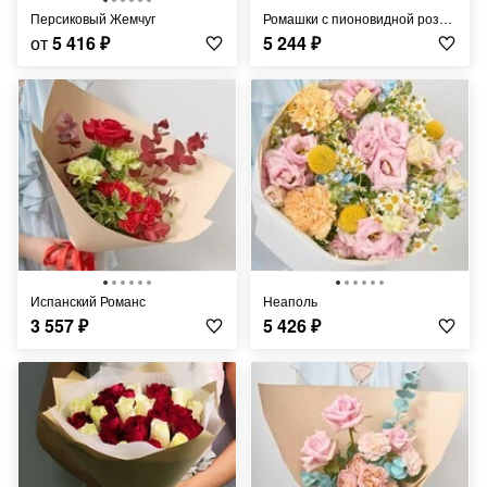
Персиковый Жемчуг
Ромашки с пионовидной розой и гипсофилой
от
5 416
₽
5 244
₽
Испанский Романс
Неаполь
3 557
₽
5 426
₽