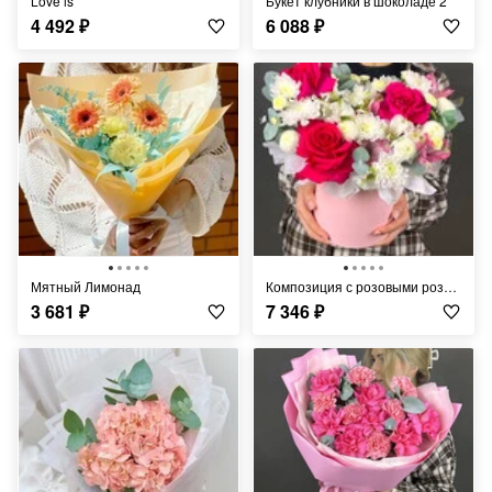
Love is
Букет клубники в шоколаде 2
4 492
₽
6 088
₽
Мятный Лимонад
Композиция с розовыми розами и альстромерией
3 681
₽
7 346
₽