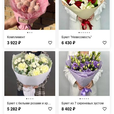
Комплимент
Букет "Невесомость"
3 922
₽
6 430
₽
Букет с белыми розами и хризантемой
Букет из 7 сиреневых эустом
5 282
₽
8 402
₽