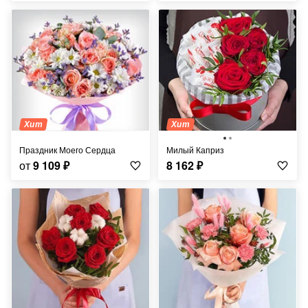
Хит
Хит
Праздник Моего Сердца
Милый Каприз
от
9 109
₽
8 162
₽