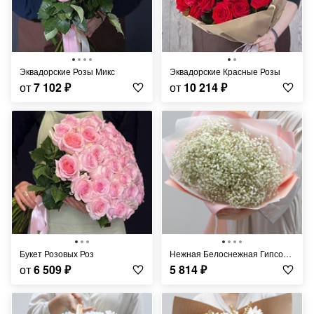
Эквадорские Розы Микс
Эквадорские Красные Розы
от
7 102
₽
от
10 214
₽
Букет Розовых Роз
Нежная Белоснежная Гипсофила
от
6 509
₽
5 814
₽