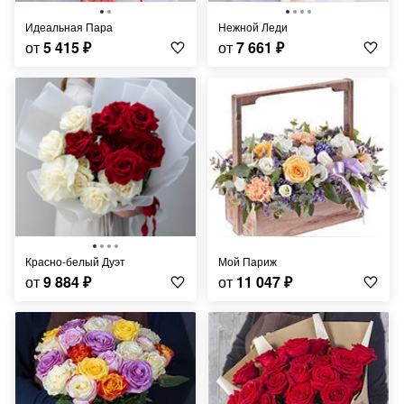
Идеальная Пара
Нежной Леди
от
5 415
₽
от
7 661
₽
Красно-белый Дуэт
Мой Париж
от
9 884
₽
от
11 047
₽