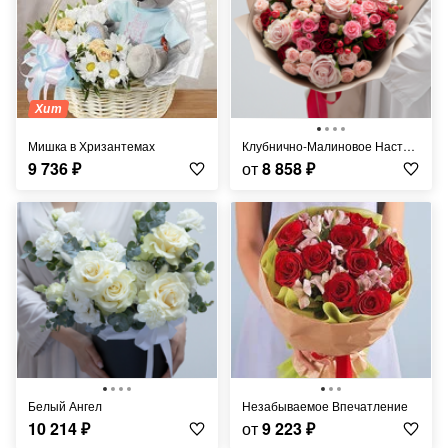
Хит
Мишка в Хризантемах
Клубнично-Малиновое Настроение
9 736
₽
от
8 858
₽
Белый Ангел
Незабываемое Впечатление
10 214
₽
от
9 223
₽