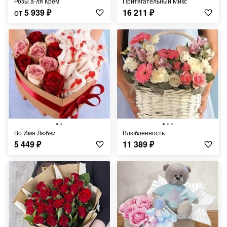
Розы а-ля Крем
Притягательный Микс
от
5 939
₽
16 211
₽
Во Имя Любви
Влюблённость
5 449
₽
11 389
₽