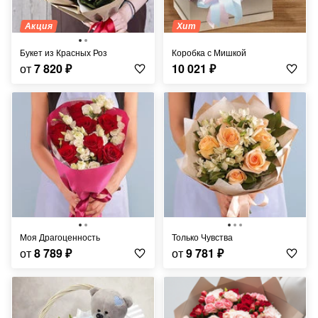
Акция
Хит
Букет из Красных Роз
Коробка с Мишкой
от
7 820
₽
10 021
₽
Моя Драгоценность
Только Чувства
от
8 789
₽
от
9 781
₽