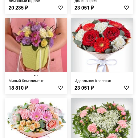
Лимонный Щербет
Долина Грёз
20 235
₽
23 051
₽
Милый Комплимент
Идеальная Классика
18 810
₽
23 051
₽