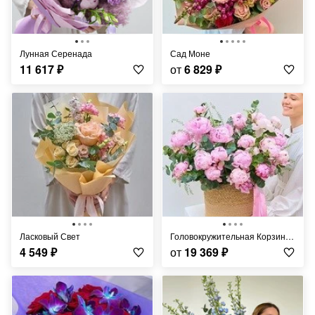
Лунная Серенада
Сад Моне
11 617
₽
от
6 829
₽
Ласковый Свет
Головокружительная Корзина Пионов
4 549
₽
от
19 369
₽