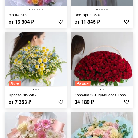
Монмартр
Восторг Любви
от
16 804
₽
от
11 845
₽
Хит
Акция
Просто Любовь
Корзина 251 Рубиновая Роза
от
7 353
₽
34 189
₽