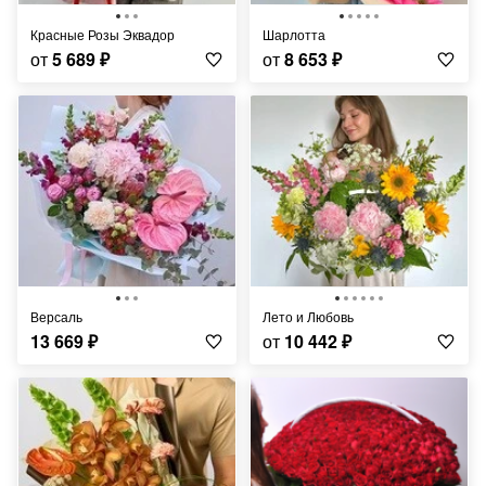
Красные Розы Эквадор
Шарлотта
от
5 689
₽
от
8 653
₽
Версаль
Лето и Любовь
13 669
₽
от
10 442
₽