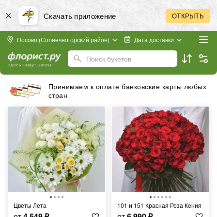
Скачать приложение
ОТКРЫТЬ
Носово (Солнечногорский район)
Дата доставки
Поиск букетов
Принимаем к оплате банковские карты любых
стран
Цветы Лета
101 и 151 Красная Роза Кения
от
4 549
₽
от
6 990
₽