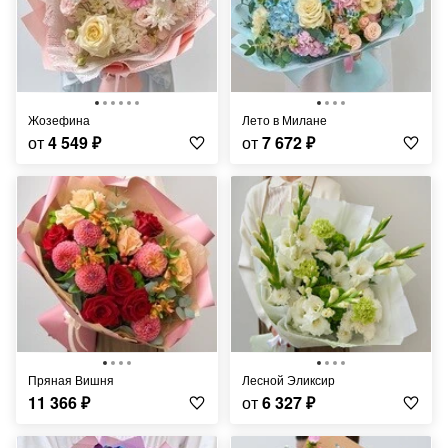
Жозефина
Лето в Милане
от
4 549
₽
от
7 672
₽
Пряная Вишня
Лесной Эликсир
11 366
₽
от
6 327
₽