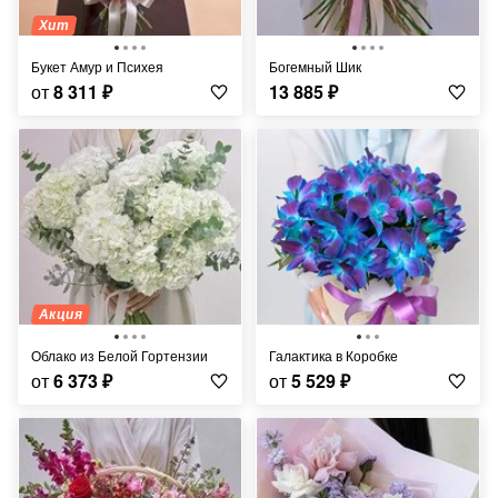
Хит
Букет Амур и Психея
Богемный Шик
от
8 311
₽
13 885
₽
Акция
Облако из Белой Гортензии
Галактика в Коробке
от
6 373
₽
от
5 529
₽