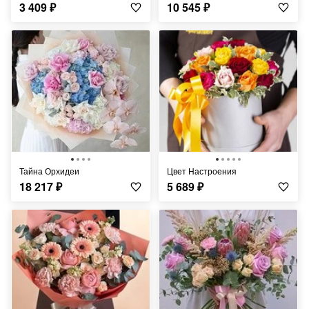
3 409
₽
10 545
₽
Тайна Орхидеи
Цвет Настроения
18 217
₽
5 689
₽