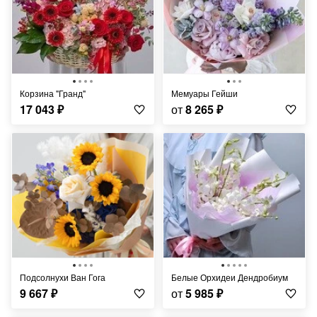
Корзина "Гранд"
Мемуары Гейши
17 043
₽
от
8 265
₽
Подсолнухи Ван Гога
Белые Орхидеи Дендробиум
9 667
₽
от
5 985
₽