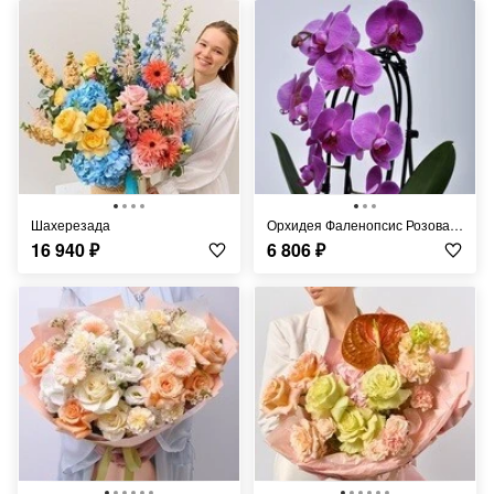
Шахерезада
Орхидея Фаленопсис Розовая в кашпо
16 940
₽
6 806
₽