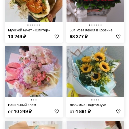
Мужской букет «Юпитер»
501 Роза Кения в Корзине
10 249
₽
68 377
₽
Ванильный Крем
Любимые Подсолнухи
от
10 249
₽
от
4 891
₽