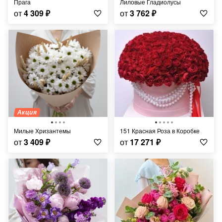
Прага
Лиловые Гладиолусы
от
4 309
₽
от
3 762
₽
Акция
Милые Хризантемы
151 Красная Роза в Коробке
от
3 409
₽
от
17 271
₽