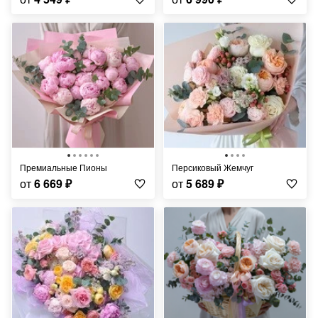
Премиальные Пионы
Персиковый Жемчуг
от
6 669
₽
от
5 689
₽