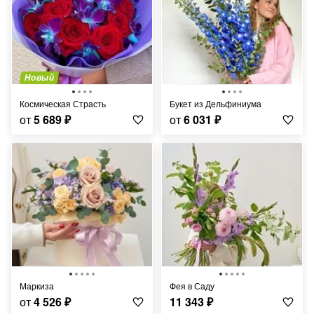
Новый
Космическая Страсть
Букет из Дельфиниума
от
5 689
₽
от
6 031
₽
Маркиза
Фея в Саду
от
4 526
₽
11 343
₽