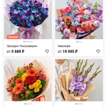
Акция
Орхидеи Ультрамарин
Амальфи
от
5 689
₽
от
19 095
₽