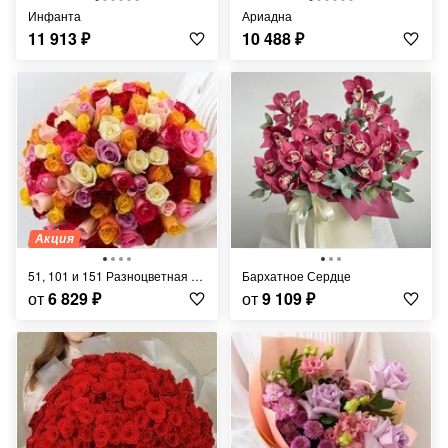
Инфанта
Ариадна
11 913
₽
10 488
₽
Акция
51, 101 и 151 Разноцветная Роза
Бархатное Сердце
от
6 829
₽
от
9 109
₽