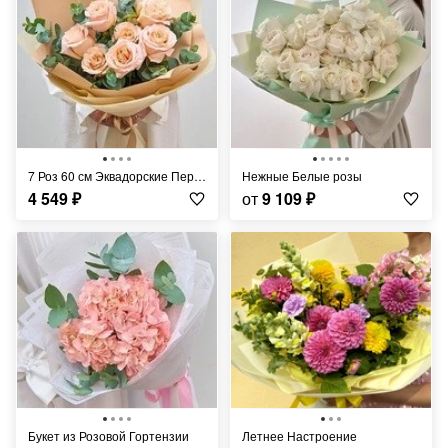
7 Роз 60 см Эквадорские Персиковые Шиммер
Нежные Белые розы
4 549
₽
от
9 109
₽
Букет из Розовой Гортензии
Летнее Настроение