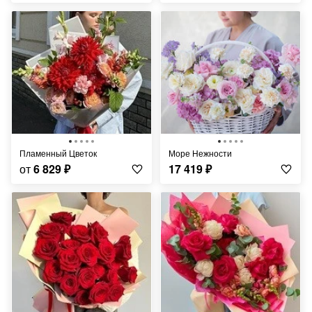
Пламенный Цветок
Море Нежности
от
6 829
₽
17 419
₽