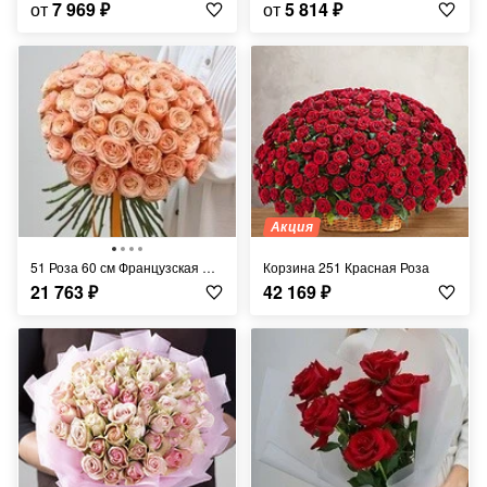
от
7 969
₽
от
5 814
₽
Акция
51 Роза 60 см Французская Персиковая
Корзина 251 Красная Роза
21 763
₽
42 169
₽