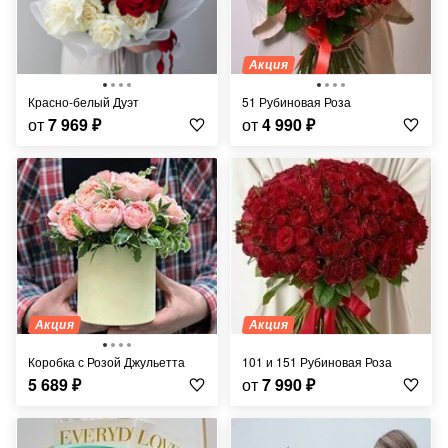
Акция
Красно-белый Дуэт
51 Рубиновая Роза
от
7 969
₽
от
4 990
₽
Акция
Акция
Коробка с Розой Джульетта
101 и 151 Рубиновая Роза
5 689
₽
от
7 990
₽