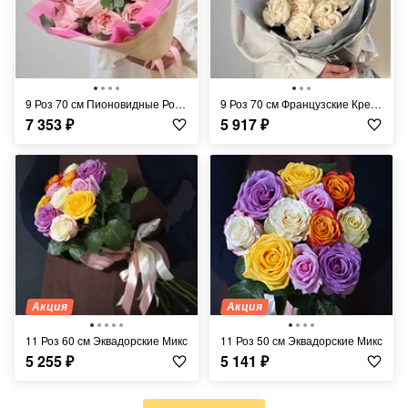
9 Роз 70 см Пионовидные Розовые
9 Роз 70 см Французские Кремовые
7 353
₽
5 917
₽
Акция
Акция
11 Роз 60 см Эквадорские Микс
11 Роз 50 см Эквадорские Микс
5 255
₽
5 141
₽