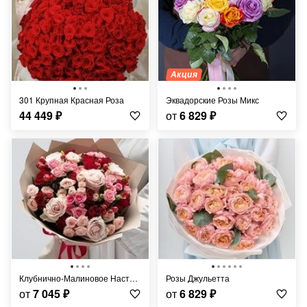
Акция
301 Крупная Красная Роза
Эквадорские Розы Микс
44 449
₽
от
6 829
₽
Клубнично-Малиновое Настроение
Розы Джульетта
от
7 045
₽
от
6 829
₽