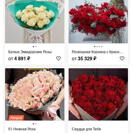
Белые Эквадорские Розы
Роскошная Корзина с Красными Розами
от
4 891
₽
от
35 329
₽
Акция
51 Нежная Роза
Сердце для Тебя