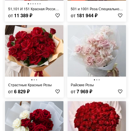
51,101 И 151 Красная Российская Роза
501 и 1001 Роза Специально под Заказ
от
11 389
₽
от
181 944
₽
Страстные Красные Розы
Райские Розы
от
6 829
₽
от
7 969
₽