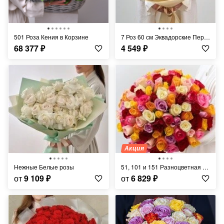
501 Роза Кения в Корзине
7 Роз 60 см Эквадорские Персиковые Шиммер
68 377
₽
4 549
₽
Акция
Нежные Белые розы
51, 101 и 151 Разноцветная Роза
от
9 109
₽
от
6 829
₽