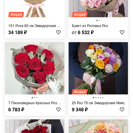
Акция
Акция
101 Роза 60 см Эквадорская Розовая
Букет из Розовых Роз
34 189
₽
от
6 532
₽
Акция
7 Пионовидных Красных Роз 70 см
25 Роз 70 см Эквадорские Микс
6 783
₽
9 348
₽