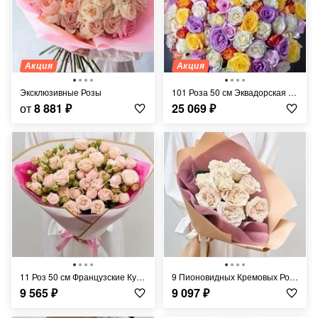
Акция
Акция
Эксклюзивные Розы
101 Роза 50 см Эквадорская Микс
от
8 881
₽
25 069
₽
11 Роз 50 см Французские Кустовые Кремовые
9 Пионовидных Кремовых Роз 60 см
9 565
₽
9 097
₽