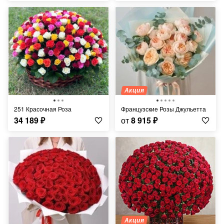
Акция
251 Красочная Роза
Французские Розы Джульетта
34 189
₽
от
8 915
₽
Акция