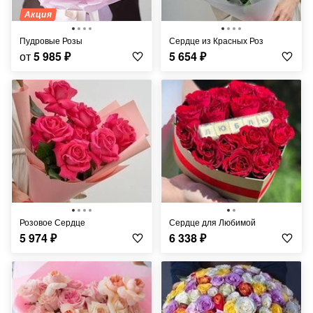
Акция
Пудровые Розы
Сердце из Красных Роз
от
5 985
₽
5 654
₽
Розовое Сердце
Сердце для Любимой
5 974
₽
6 338
₽