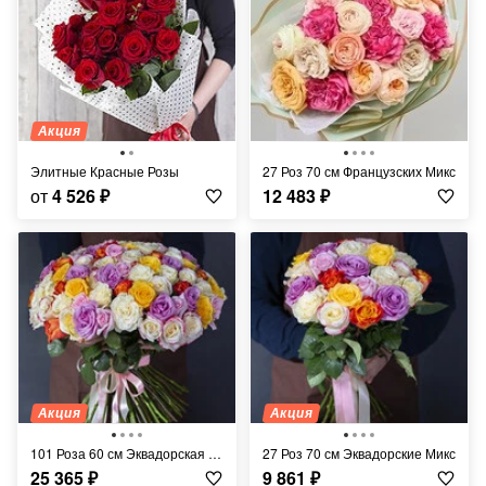
Акция
Элитные Красные Розы
27 Роз 70 см Французских Микс
от
4 526
₽
12 483
₽
Акция
Акция
101 Роза 60 см Эквадорская Микс
27 Роз 70 см Эквадорские Микс
25 365
₽
9 861
₽