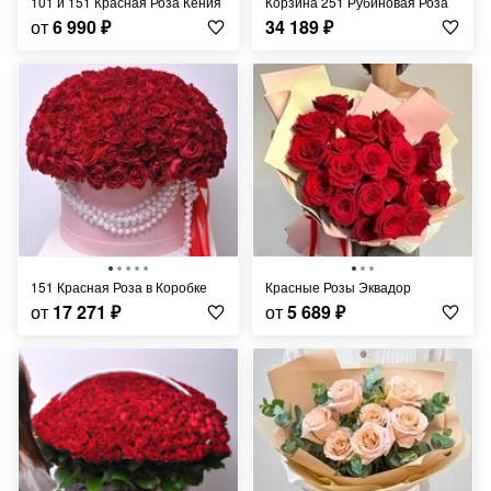
101 и 151 Красная Роза Кения
Корзина 251 Рубиновая Роза
от
6 990
₽
34 189
₽
151 Красная Роза в Коробке
Красные Розы Эквадор
от
17 271
₽
от
5 689
₽