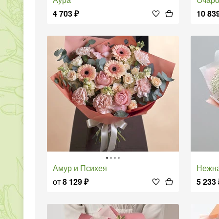
4 703
₽
10 83
Амур и Психея
Нежн
от
8 129
₽
5 233