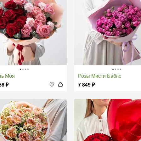
вь Моя
Розы Мисти Баблс
68
₽
7 849
₽