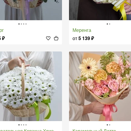
рг
Меренга
5
₽
от
5 139
₽
вательная Корзина Хризантем
Карамельный Латте