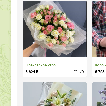
Прекрасное утро
Коро
8 624
₽
5 793