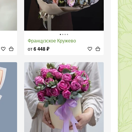
Французское Кружево
от
6 448
₽