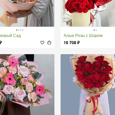
иковый Сад
Алые Розы с Шаром
₽
16 708
₽