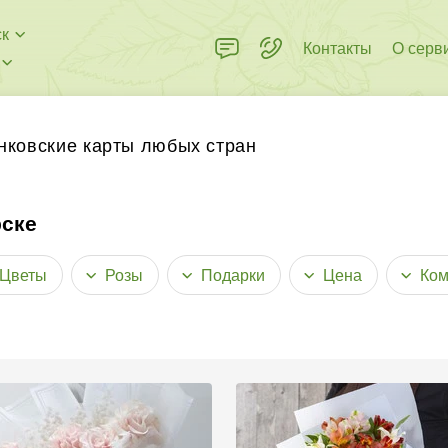
ск
Контакты
О серв
нковские карты любых стран
рске
Цветы
Розы
Подарки
Цена
Ком