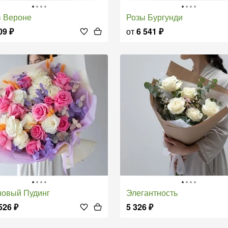
 в Вероне
Розы Бургунди
09
₽
от
6 541
₽
новый Пудинг
Элегантность
526
₽
5 326
₽