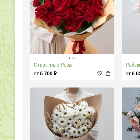
Страстные Розы
Райс
от
5 700
₽
от
6 0