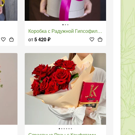
Коробка с Радужной Гипсофилой
от
5 420
₽
Страстные Розы с Конфетами