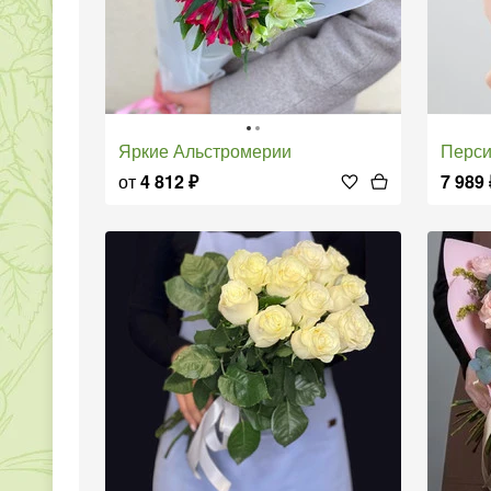
Яркие Альстромерии
Перс
от
4 812
₽
7 989