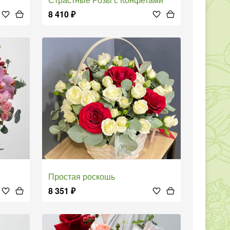
8 410
₽
Простая роскошь
8 351
₽