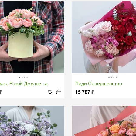
бка с Розой Джульетта
Леди Совершенство
₽
15 787
₽