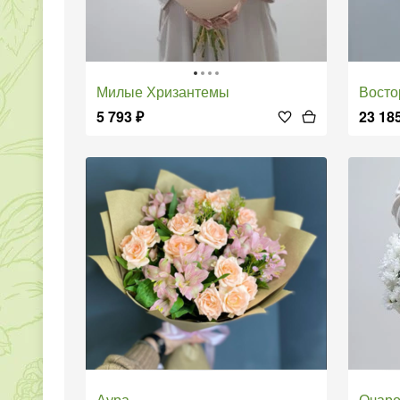
Милые Хризантемы
Восто
5 793
₽
23 18
Аура
Очаро