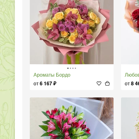
Ароматы Бордо
Любо
от
6 167
₽
от
8 4