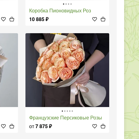
Коробка Пионовидных Роз
10 885
₽
Французские Персиковые Розы
от
7 875
₽