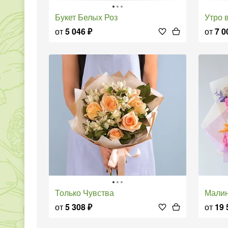
Букет Белых Роз
Утро
от
5 046
₽
от
7 0
Только Чувства
Мали
от
5 308
₽
от
19 