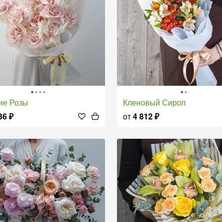
кие Розы
Кленовый Сироп
36
₽
от
4 812
₽