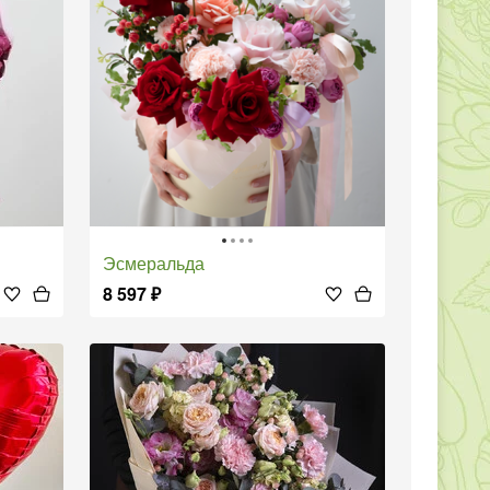
Эсмеральда
8 597
₽