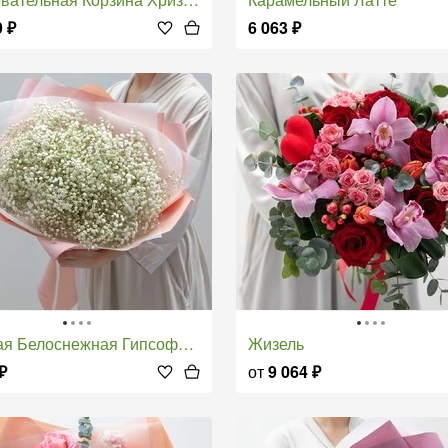
9
₽
6 063
₽
ая Белоснежная Гипсофила
Жизель
₽
от
9 064
₽