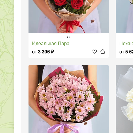
Идеальная Пара
Нежн
от
3 306
₽
от
5 6