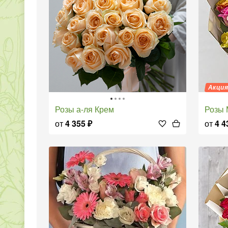
Акци
Розы а-ля Крем
Розы
от
4 355
₽
от
4 4