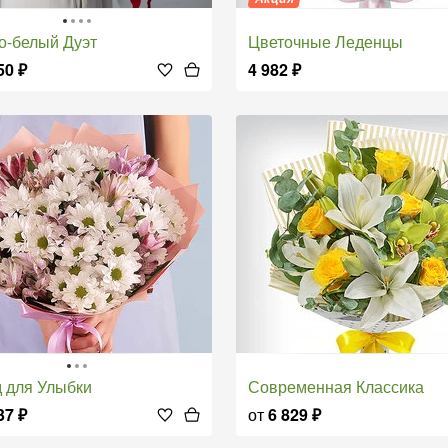
но-белый Дуэт
Цветочные Леденцы
50
₽
4 982
₽
д для Улыбки
Современная Классика
37
₽
от
6 829
₽