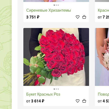
Сиреневые Хризантемы
Крас
3 751
₽
от
7 2
Букет Красных Роз
Пово
от
3 614
₽
от
4 5