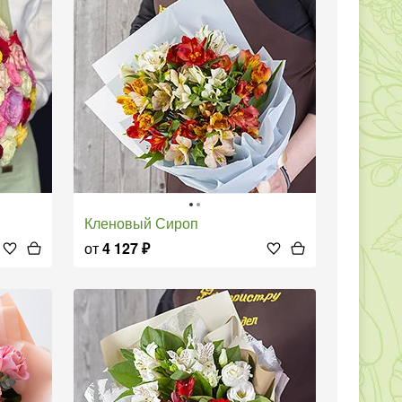
Кленовый Сироп
от
4 127
₽