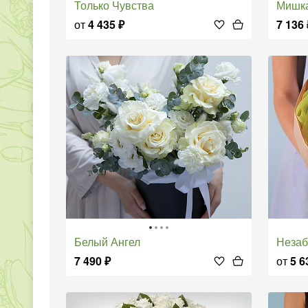
Только Чувства
Мишк
от
4 435
₽
7 136
Белый Ангел
Неза
7 490
₽
от
5 6