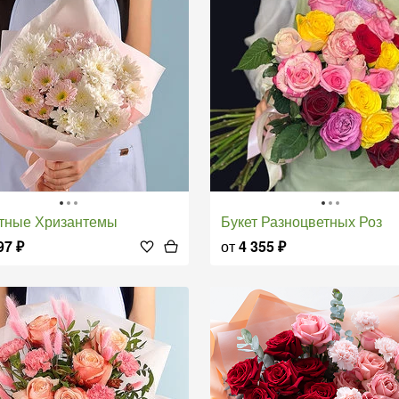
етные Хризантемы
Букет Разноцветных Роз
97
₽
от
4 355
₽