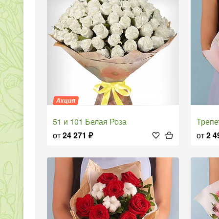
Акция
51 и 101 Белая Роза
Треп
от
24 271
₽
от
2 4