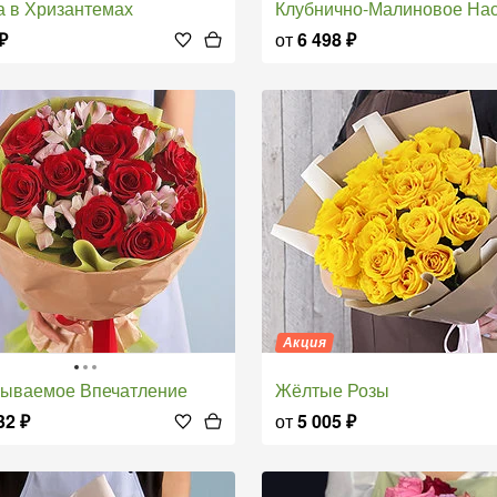
а в Хризантемах
Клубнично-Малиновое Настро
₽
от
6 498
₽
Акция
бываемое Впечатление
Жёлтые Розы
32
₽
от
5 005
₽