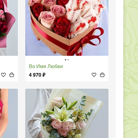
Во Имя Любви
4 970
₽