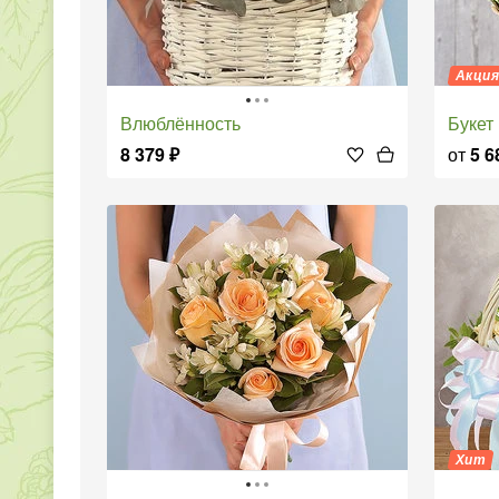
Акци
Влюблённость
Буке
8 379
₽
от
5 6
Хит