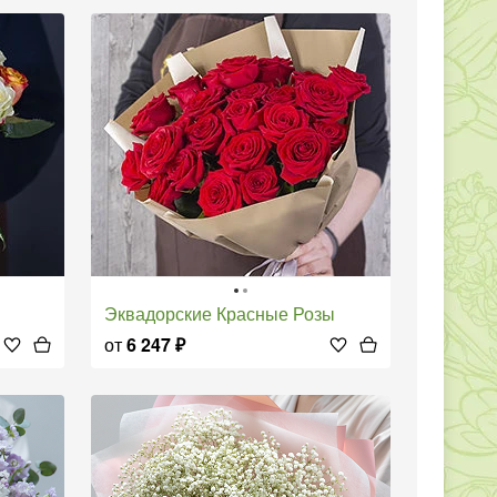
Эквадорские Красные Розы
от
6 247
₽