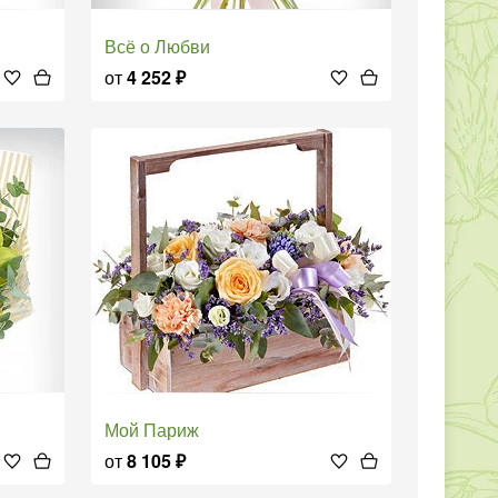
Всё о Любви
от
4 252
₽
Мой Париж
от
8 105
₽