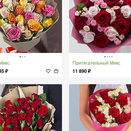
я
 Микс
Притягательный Микс
35
₽
11 890
₽