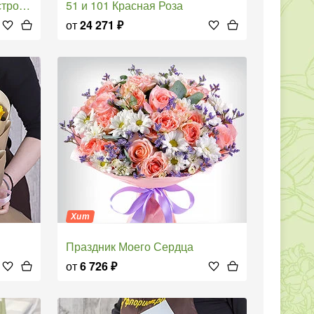
ение
51 и 101 Красная Роза
от
24 271
₽
Хит
Праздник Моего Сердца
от
6 726
₽