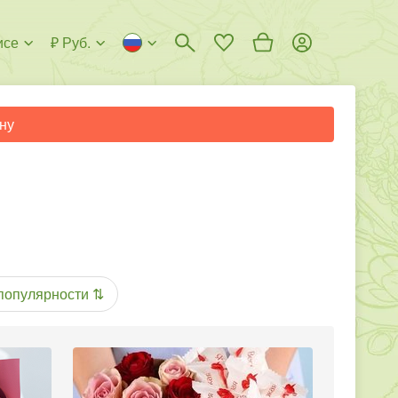
исе
₽ Руб.
ну
популярности
⇅