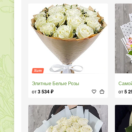
Хит
Элитные Белые Розы
Само
от
3 534
₽
от
5 2