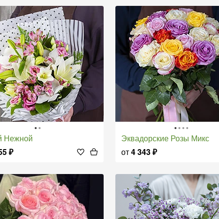
й Нежной
Эквадорские Розы Микс
55
₽
от
4 343
₽