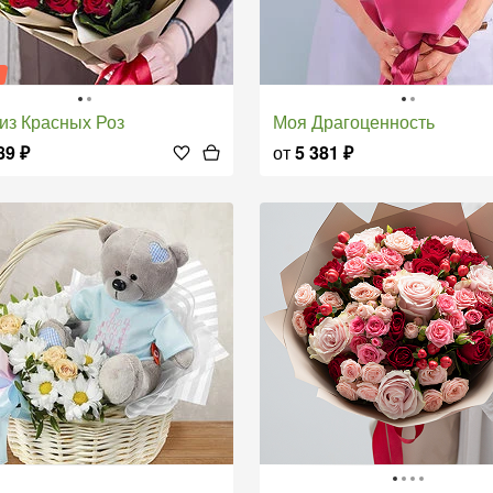
я
т из Красных Роз
Моя Драгоценность
89
₽
от
5 381
₽