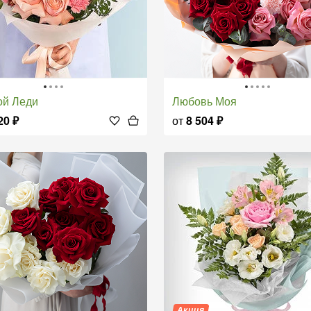
ой Леди
Любовь Моя
20
₽
от
8 504
₽
Акция