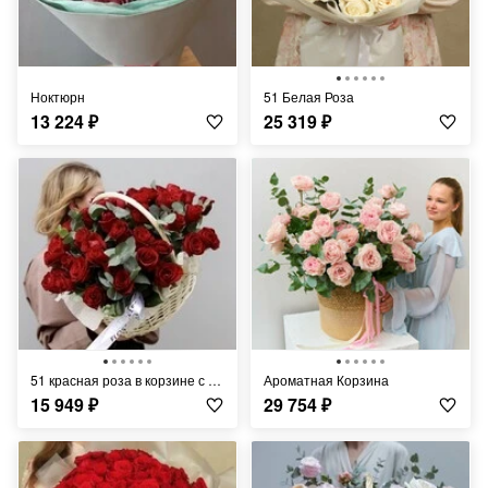
Ноктюрн
51 Белая Роза
13 224
₽
25 319
₽
51 красная роза в корзине с эвкалиптом
Ароматная Корзина
15 949
₽
29 754
₽