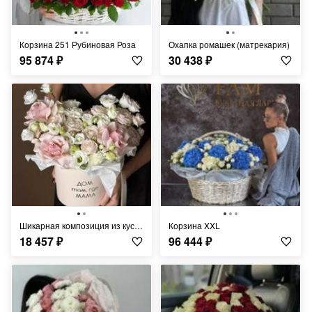
Корзина 251 Рубиновая Роза
Охапка ромашек (матрекария)
95 874
₽
30 438
₽
Шикарная композиция из кустовой розы
Корзина XXL
18 457
₽
96 444
₽