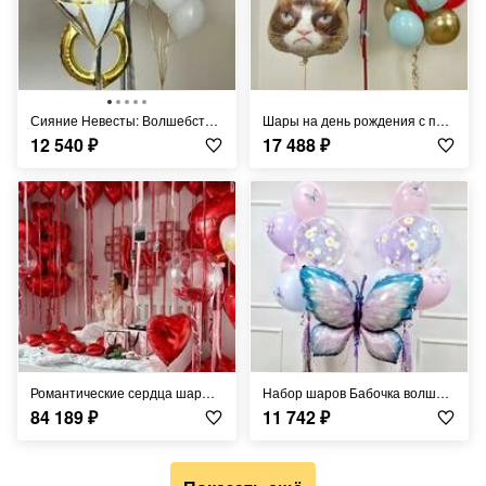
Сияние Невесты: Волшебство Девичника
Шары на день рождения с приколом и сердитой кошкой
12 540
₽
17 488
₽
Романтические сердца шары для девушки
Набор шаров Бабочка волшебства на ромашковом поле
84 189
₽
11 742
₽