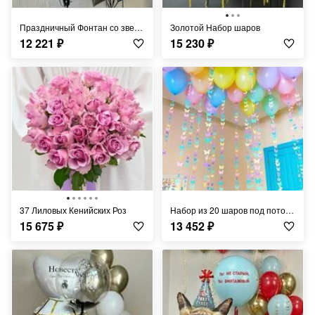
Праздничный Фонтан со звездами и стеклянным шаром
Золотой Набор шаров
12 221
₽
15 230
₽
37 Лиловых Кенийских Роз
Набор из 20 шаров под потолок с бабочками
15 675
₽
13 452
₽