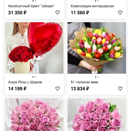
Необъятный букет "облако"
Композиция интерьерная
31 350
₽
11 560
₽
Алые Розы с Шаром
51 тюльпан микс
14 199
₽
13 834
₽