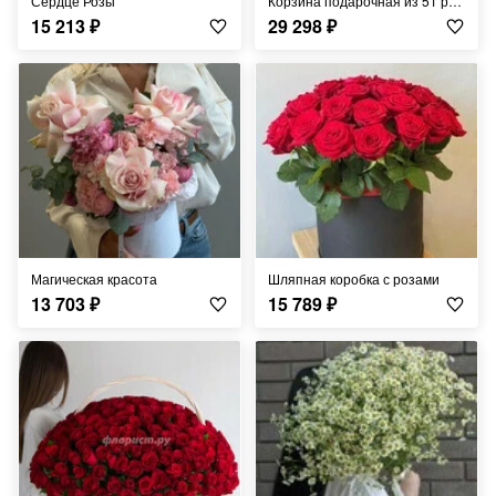
Сердце Розы
Корзина подарочная из 51 розы
15 213
₽
29 298
₽
Магическая красота
Шляпная коробка с розами
13 703
₽
15 789
₽