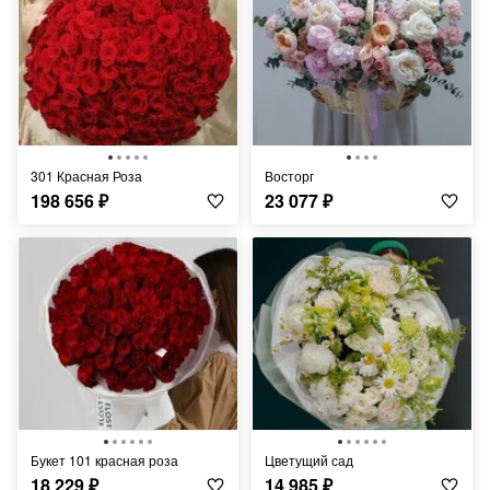
301 Красная Роза
Восторг
198 656
₽
23 077
₽
Букет 101 красная роза
Цветущий сад
18 229
₽
14 985
₽