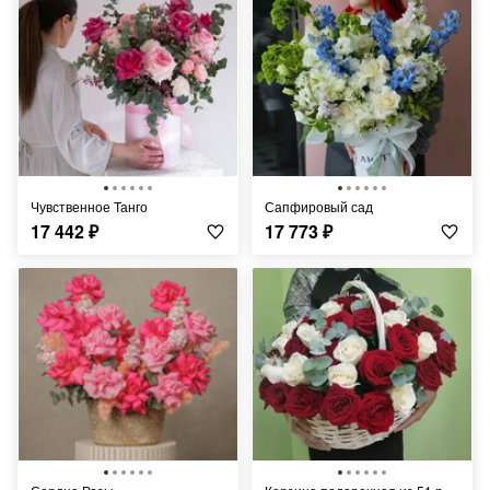
Чувственное Танго
Сапфировый сад
17 442
₽
17 773
₽