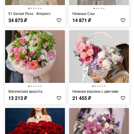
51 Белая Роза - Флорист
Нежные Сны
34 873
₽
14 871
₽
Магическая красота
Нежная корзина с цветами
13 213
₽
21 455
₽