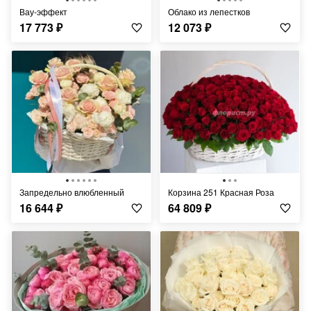
Вау-эффект
Облако из лепестков
17 773
₽
12 073
₽
Запредельно влюбленный
Корзина 251 Красная Роза
16 644
₽
64 809
₽