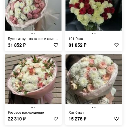
Букет из кустовых роз и хризантем
101 Роза
31 852
₽
81 852
₽
Розовое наслаждение
Хит букет
22 310
₽
15 276
₽