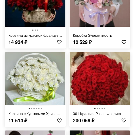
Корзина из красной французской розы
Коробка Элегантность
14 934
₽
12 529
₽
Корзина с Кустовыми Хризантемами
301 Красная Роза - Флорист
11 514
₽
200 059
₽